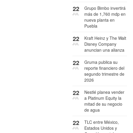
22
Grupo Bimbo invertirá
más de 1,760 mdp en
JUL
nueva planta en
Puebla
22
Kraft Heinz y The Walt
Disney Company
JUL
anuncian una alianza
22
Gruma publica su
reporte financiero del
JUL
segundo trimestre de
2026
22
Nestlé planea vender
a Platinum Equity la
JUL
mitad de su negocio
de agua
22
TLC entre México,
Estados Unidos y
JUL