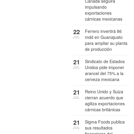
Canadá seguirá
impulsando
exportaciones
cárnicas mexicanas
22
Ferrero invertirá 86
mdd en Guanajuato
JUL
para ampliar su planta
de producción
21
Sindicato de Estados
Unidos pide imponer
JUL
arancel del 75% a la
cerveza mexicana
21
Reino Unido y Suiza
cierran acuerdo que
JUL
agiliza exportaciones
cárnicas británicas
21
Sigma Foods publica
sus resultados
JUL
financieros del