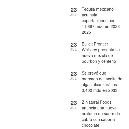
23
Tequila mexicano
acumula
JUL
exportaciones por
11,697 mdd en 2023-
2025
23
Bulleit Frontier
Whiskey presenta su
JUL
nueva mezcla de
bourbon y centeno
23
Se prevé que
mercado del aceite de
JUL
algas alcanzará los
3,400 mdd en 2033
23
Z Natural Foods
anuncia una nueva
JUL
proteína de suero de
cabra con sabor a
chocolate