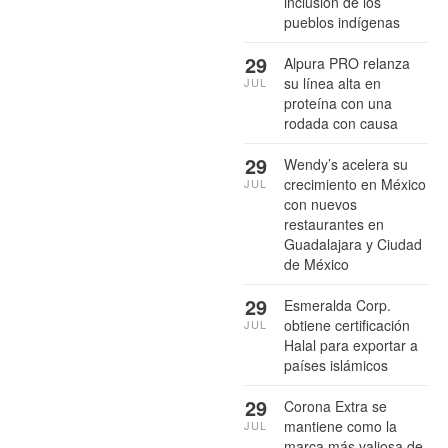
inclusión de los
pueblos indígenas
29
Alpura PRO relanza
su línea alta en
JUL
proteína con una
rodada con causa
29
Wendy’s acelera su
crecimiento en México
JUL
con nuevos
restaurantes en
Guadalajara y Ciudad
de México
29
Esmeralda Corp.
obtiene certificación
JUL
Halal para exportar a
países islámicos
29
Corona Extra se
mantiene como la
JUL
marca más valiosa de