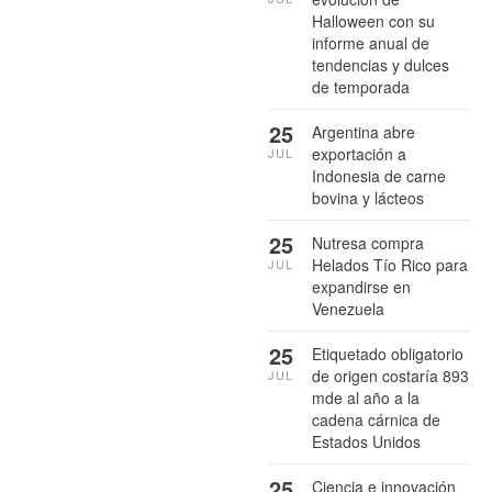
Halloween con su
informe anual de
tendencias y dulces
de temporada
25
Argentina abre
exportación a
JUL
Indonesia de carne
bovina y lácteos
25
Nutresa compra
Helados Tío Rico para
JUL
expandirse en
Venezuela
25
Etiquetado obligatorio
de origen costaría 893
JUL
mde al año a la
cadena cárnica de
Estados Unidos
25
Ciencia e innovación