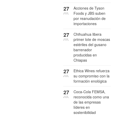
27
Acciones de Tyson
Foods y JBS suben
JUL
por reanudación de
importaciones
27
Chihuahua libera
primer lote de moscas
JUL
estériles del gusano
barrenador
producidas en
Chiapas
27
Ethica Wines refuerza
su compromiso con la
JUL
formación enológica
27
Coca-Cola FEMSA,
reconocida como una
JUL
de las empresas
líderes en
sostenibilidad