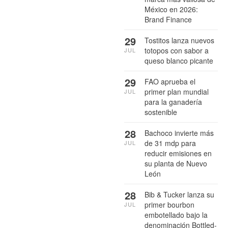
México en 2026:
Brand Finance
29
Tostitos lanza nuevos
totopos con sabor a
JUL
queso blanco picante
29
FAO aprueba el
primer plan mundial
JUL
para la ganadería
sostenible
28
Bachoco invierte más
de 31 mdp para
JUL
reducir emisiones en
su planta de Nuevo
León
28
Bib & Tucker lanza su
primer bourbon
JUL
embotellado bajo la
denominación Bottled-