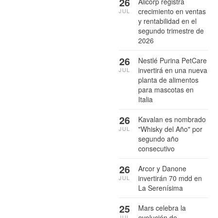
26
Alicorp registra
crecimiento en ventas
JUL
y rentabilidad en el
segundo trimestre de
2026
26
Nestlé Purina PetCare
invertirá en una nueva
JUL
planta de alimentos
para mascotas en
Italia
26
Kavalan es nombrado
"Whisky del Año" por
JUL
segundo año
consecutivo
26
Arcor y Danone
invertirán 70 mdd en
JUL
La Serenísima
25
Mars celebra la
evolución de
JUL