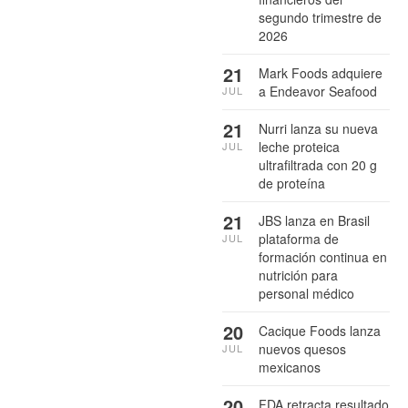
segundo trimestre de
2026
21
Mark Foods adquiere
a Endeavor Seafood
JUL
21
Nurri lanza su nueva
leche proteica
JUL
ultrafiltrada con 20 g
de proteína
21
JBS lanza en Brasil
plataforma de
JUL
formación continua en
nutrición para
personal médico
20
Cacique Foods lanza
nuevos quesos
JUL
mexicanos
20
FDA retracta resultado