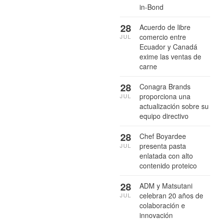
in-Bond
28
Acuerdo de libre
comercio entre
JUL
Ecuador y Canadá
exime las ventas de
carne
28
Conagra Brands
proporciona una
JUL
actualización sobre su
equipo directivo
28
Chef Boyardee
presenta pasta
JUL
enlatada con alto
contenido proteico
28
ADM y Matsutani
celebran 20 años de
JUL
colaboración e
innovación