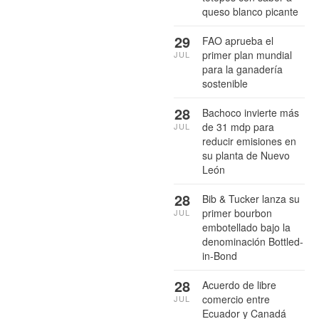
queso blanco picante
29
FAO aprueba el
primer plan mundial
JUL
para la ganadería
sostenible
28
Bachoco invierte más
de 31 mdp para
JUL
reducir emisiones en
su planta de Nuevo
León
28
Bib & Tucker lanza su
primer bourbon
JUL
embotellado bajo la
denominación Bottled-
in-Bond
28
Acuerdo de libre
comercio entre
JUL
Ecuador y Canadá