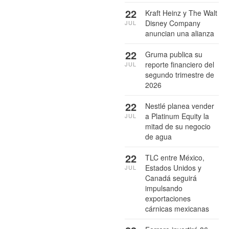
22
Kraft Heinz y The Walt
Disney Company
JUL
anuncian una alianza
22
Gruma publica su
reporte financiero del
JUL
segundo trimestre de
2026
22
Nestlé planea vender
a Platinum Equity la
JUL
mitad de su negocio
de agua
22
TLC entre México,
Estados Unidos y
JUL
Canadá seguirá
impulsando
exportaciones
cárnicas mexicanas