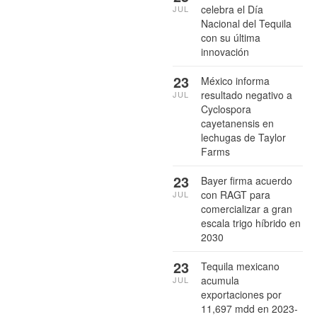
celebra el Día
JUL
Nacional del Tequila
con su última
innovación
23
México informa
resultado negativo a
JUL
Cyclospora
cayetanensis en
lechugas de Taylor
Farms
23
Bayer firma acuerdo
con RAGT para
JUL
comercializar a gran
escala trigo híbrido en
2030
23
Tequila mexicano
acumula
JUL
exportaciones por
11,697 mdd en 2023-