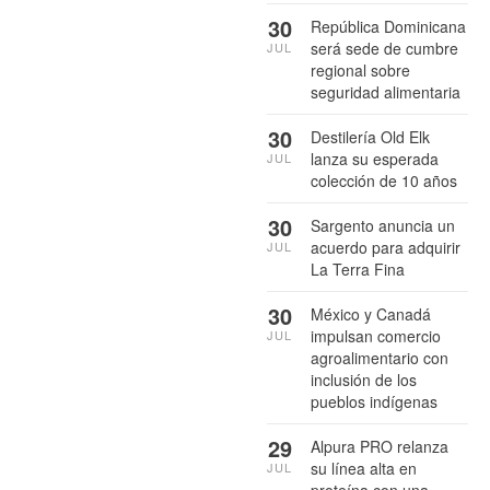
30
República Dominicana
será sede de cumbre
JUL
regional sobre
seguridad alimentaria
30
Destilería Old Elk
lanza su esperada
JUL
colección de 10 años
30
Sargento anuncia un
acuerdo para adquirir
JUL
La Terra Fina
30
México y Canadá
impulsan comercio
JUL
agroalimentario con
inclusión de los
pueblos indígenas
29
Alpura PRO relanza
su línea alta en
JUL
proteína con una