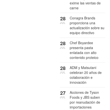
exime las ventas de
carne
28
Conagra Brands
proporciona una
JUL
actualización sobre su
equipo directivo
28
Chef Boyardee
presenta pasta
JUL
enlatada con alto
contenido proteico
28
ADM y Matsutani
celebran 20 años de
JUL
colaboración e
innovación
27
Acciones de Tyson
Foods y JBS suben
JUL
por reanudación de
importaciones