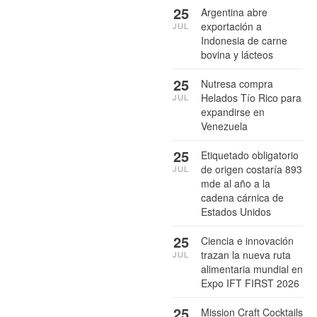
25
Argentina abre
exportación a
JUL
Indonesia de carne
bovina y lácteos
25
Nutresa compra
Helados Tío Rico para
JUL
expandirse en
Venezuela
25
Etiquetado obligatorio
de origen costaría 893
JUL
mde al año a la
cadena cárnica de
Estados Unidos
25
Ciencia e innovación
trazan la nueva ruta
JUL
alimentaria mundial en
Expo IFT FIRST 2026
25
Mission Craft Cocktails