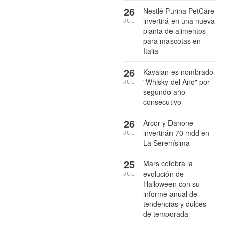
26
Nestlé Purina PetCare
invertirá en una nueva
JUL
planta de alimentos
para mascotas en
Italia
26
Kavalan es nombrado
"Whisky del Año" por
JUL
segundo año
consecutivo
26
Arcor y Danone
invertirán 70 mdd en
JUL
La Serenísima
25
Mars celebra la
evolución de
JUL
Halloween con su
informe anual de
tendencias y dulces
de temporada