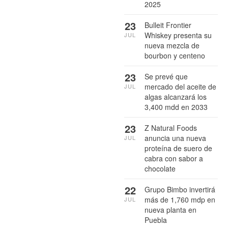
2025
23
Bulleit Frontier
Whiskey presenta su
JUL
nueva mezcla de
bourbon y centeno
23
Se prevé que
mercado del aceite de
JUL
algas alcanzará los
3,400 mdd en 2033
23
Z Natural Foods
anuncia una nueva
JUL
proteína de suero de
cabra con sabor a
chocolate
22
Grupo Bimbo invertirá
más de 1,760 mdp en
JUL
nueva planta en
Puebla