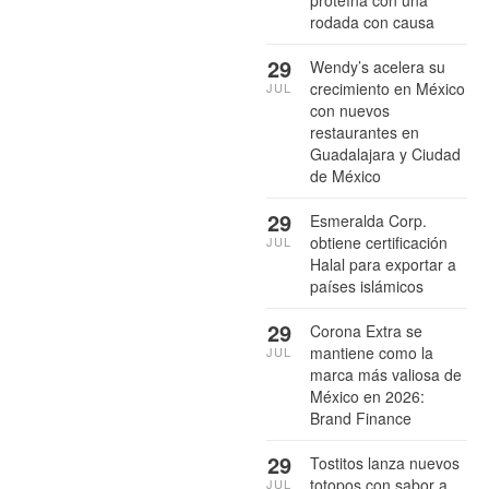
rodada con causa
29
Wendy’s acelera su
crecimiento en México
JUL
con nuevos
restaurantes en
Guadalajara y Ciudad
de México
29
Esmeralda Corp.
obtiene certificación
JUL
Halal para exportar a
países islámicos
29
Corona Extra se
mantiene como la
JUL
marca más valiosa de
México en 2026:
Brand Finance
29
Tostitos lanza nuevos
totopos con sabor a
JUL