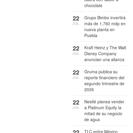
chocolate
22
Grupo Bimbo invertirá
más de 1,760 mdp en
JUL
nueva planta en
Puebla
22
Kraft Heinz y The Walt
Disney Company
JUL
anuncian una alianza
22
Gruma publica su
reporte financiero del
JUL
segundo trimestre de
2026
22
Nestlé planea vender
a Platinum Equity la
JUL
mitad de su negocio
de agua
22
TLC entre México,