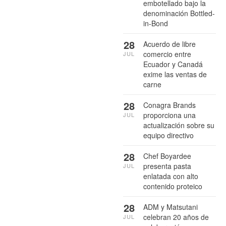
embotellado bajo la
denominación Bottled-
in-Bond
28
Acuerdo de libre
comercio entre
JUL
Ecuador y Canadá
exime las ventas de
carne
28
Conagra Brands
proporciona una
JUL
actualización sobre su
equipo directivo
28
Chef Boyardee
presenta pasta
JUL
enlatada con alto
contenido proteico
28
ADM y Matsutani
celebran 20 años de
JUL