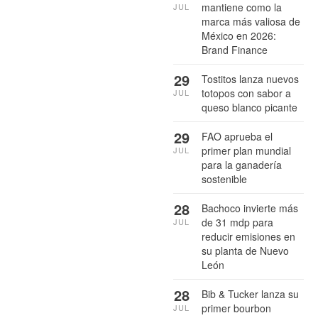
mantiene como la
JUL
marca más valiosa de
México en 2026:
Brand Finance
29
Tostitos lanza nuevos
totopos con sabor a
JUL
queso blanco picante
29
FAO aprueba el
primer plan mundial
JUL
para la ganadería
sostenible
28
Bachoco invierte más
de 31 mdp para
JUL
reducir emisiones en
su planta de Nuevo
León
28
Bib & Tucker lanza su
primer bourbon
JUL