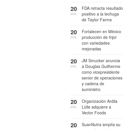
20
FDA retracta resultado
positivo a la lechuga
JUL
de Taylor Farms
20
Fortalecen en México
producción de frijol
JUL
con variedades
mejoradas
20
JM Smucker anuncia
a Douglas Guilherme
JUL
como vicepresidente
senior de operaciones
y cadena de
suministro
20
Organización Ardila
Lülle adquiere a
JUL
Vector Foods
20
SuanNutra amplía su