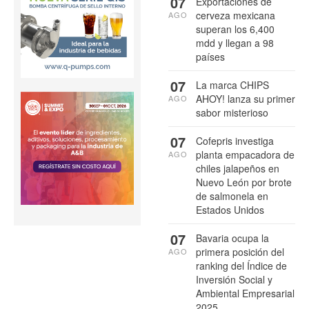
07
Exportaciones de
cerveza mexicana
AGO
superan los 6,400
mdd y llegan a 98
países
07
La marca CHIPS
AHOY! lanza su primer
AGO
sabor misterioso
07
Cofepris investiga
planta empacadora de
AGO
chiles jalapeños en
Nuevo León por brote
de salmonela en
Estados Unidos
07
Bavaria ocupa la
primera posición del
AGO
ranking del Índice de
Inversión Social y
Ambiental Empresarial
2025