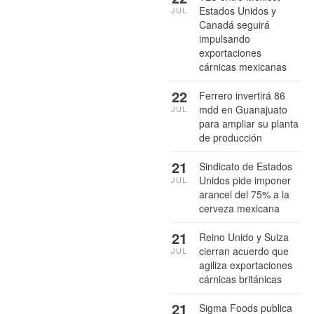
Estados Unidos y
JUL
Canadá seguirá
impulsando
exportaciones
cárnicas mexicanas
22
Ferrero invertirá 86
mdd en Guanajuato
JUL
para ampliar su planta
de producción
21
Sindicato de Estados
Unidos pide imponer
JUL
arancel del 75% a la
cerveza mexicana
21
Reino Unido y Suiza
cierran acuerdo que
JUL
agiliza exportaciones
cárnicas británicas
21
Sigma Foods publica