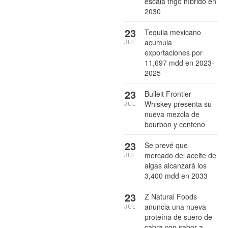
escala trigo híbrido en
2030
23
Tequila mexicano
acumula
JUL
exportaciones por
11,697 mdd en 2023-
2025
23
Bulleit Frontier
Whiskey presenta su
JUL
nueva mezcla de
bourbon y centeno
23
Se prevé que
mercado del aceite de
JUL
algas alcanzará los
3,400 mdd en 2033
23
Z Natural Foods
anuncia una nueva
JUL
proteína de suero de
cabra con sabor a