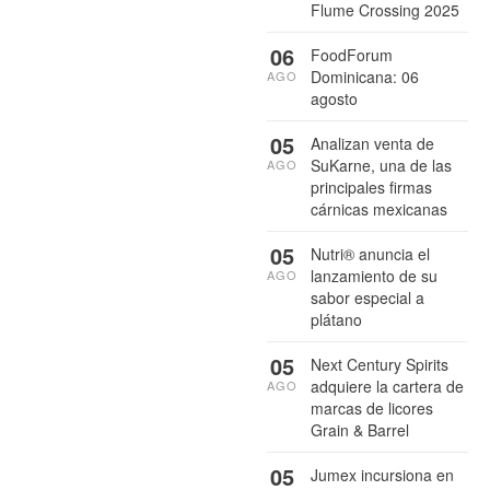
Flume Crossing 2025
06
FoodForum
Dominicana: 06
AGO
agosto
05
Analizan venta de
SuKarne, una de las
AGO
principales firmas
cárnicas mexicanas
05
Nutri® anuncia el
lanzamiento de su
AGO
sabor especial a
plátano
05
Next Century Spirits
adquiere la cartera de
AGO
marcas de licores
Grain & Barrel
05
Jumex incursiona en