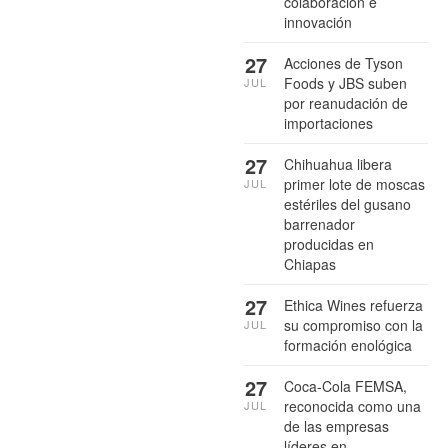
colaboración e
innovación
27
Acciones de Tyson
Foods y JBS suben
JUL
por reanudación de
importaciones
27
Chihuahua libera
primer lote de moscas
JUL
estériles del gusano
barrenador
producidas en
Chiapas
27
Ethica Wines refuerza
su compromiso con la
JUL
formación enológica
27
Coca-Cola FEMSA,
reconocida como una
JUL
de las empresas
líderes en