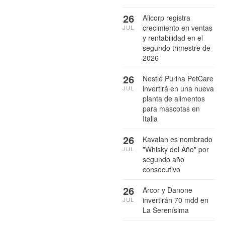
26
Alicorp registra
crecimiento en ventas
JUL
y rentabilidad en el
segundo trimestre de
2026
26
Nestlé Purina PetCare
invertirá en una nueva
JUL
planta de alimentos
para mascotas en
Italia
26
Kavalan es nombrado
"Whisky del Año" por
JUL
segundo año
consecutivo
26
Arcor y Danone
invertirán 70 mdd en
JUL
La Serenísima