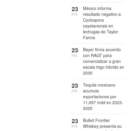
23
México informa
resultado negativo a
JUL
Cyclospora
cayetanensis en
lechugas de Taylor
Farms
23
Bayer firma acuerdo
con RAGT para
JUL
comercializar a gran
escala trigo híbrido en
2030
23
Tequila mexicano
acumula
JUL
exportaciones por
11,697 mdd en 2023-
2025
23
Bulleit Frontier
Whiskey presenta su
JUL