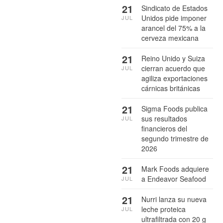
21
Sindicato de Estados
Unidos pide imponer
JUL
arancel del 75% a la
cerveza mexicana
21
Reino Unido y Suiza
cierran acuerdo que
JUL
agiliza exportaciones
cárnicas británicas
21
Sigma Foods publica
sus resultados
JUL
financieros del
segundo trimestre de
2026
21
Mark Foods adquiere
a Endeavor Seafood
JUL
21
Nurri lanza su nueva
leche proteica
JUL
ultrafiltrada con 20 g