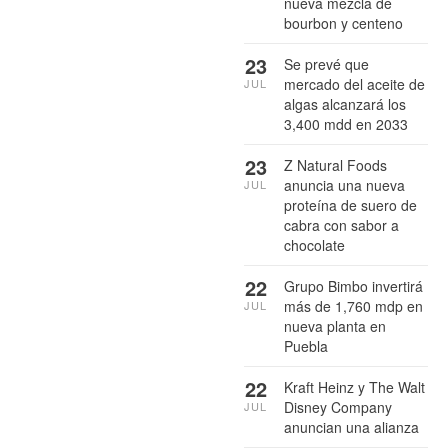
nueva mezcla de
bourbon y centeno
23
Se prevé que
mercado del aceite de
JUL
algas alcanzará los
3,400 mdd en 2033
23
Z Natural Foods
anuncia una nueva
JUL
proteína de suero de
cabra con sabor a
chocolate
22
Grupo Bimbo invertirá
más de 1,760 mdp en
JUL
nueva planta en
Puebla
22
Kraft Heinz y The Walt
Disney Company
JUL
anuncian una alianza