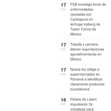
17
FDA investiga brote de
enfermedades
JUL
causadas por
Cyclospora en
lechuga iceberg de
Taylor Farms de
México
17
Tequila y cerveza
lideran exportaciones
JUL
agroalimentarias en
México
17
Nueva ley obliga a
supermercados en
JUL
Panamá a identificar
claramente productos
sucedáneos
16
Países de Latam
impulsarán 24
JUL
iniciativas para