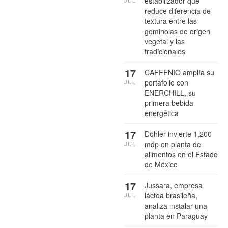
estabilizador que
JUL
reduce diferencia de
textura entre las
gominolas de origen
vegetal y las
tradicionales
17
CAFFENIO amplía su
portafolio con
JUL
ENERCHILL, su
primera bebida
energética
17
Döhler invierte 1,200
mdp en planta de
JUL
alimentos en el Estado
de México
17
Jussara, empresa
láctea brasileña,
JUL
analiza instalar una
planta en Paraguay