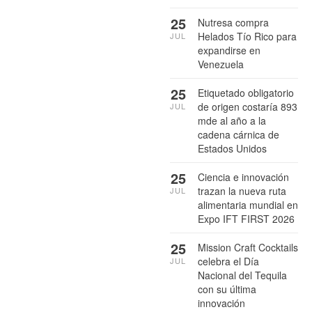
25
Nutresa compra
Helados Tío Rico para
JUL
expandirse en
Venezuela
25
Etiquetado obligatorio
de origen costaría 893
JUL
mde al año a la
cadena cárnica de
Estados Unidos
25
Ciencia e innovación
trazan la nueva ruta
JUL
alimentaria mundial en
Expo IFT FIRST 2026
25
Mission Craft Cocktails
celebra el Día
JUL
Nacional del Tequila
con su última
innovación