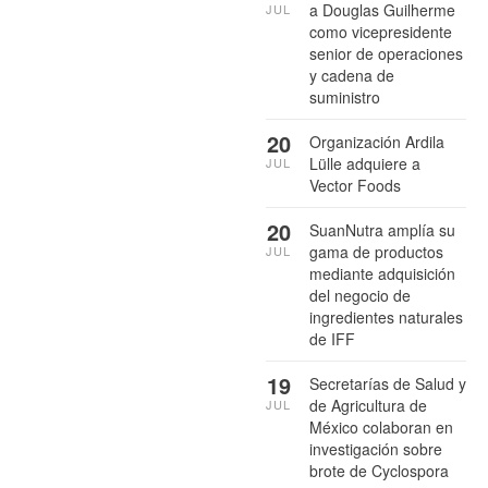
a Douglas Guilherme
JUL
como vicepresidente
senior de operaciones
y cadena de
suministro
20
Organización Ardila
Lülle adquiere a
JUL
Vector Foods
20
SuanNutra amplía su
gama de productos
JUL
mediante adquisición
del negocio de
ingredientes naturales
de IFF
19
Secretarías de Salud y
de Agricultura de
JUL
México colaboran en
investigación sobre
brote de Cyclospora