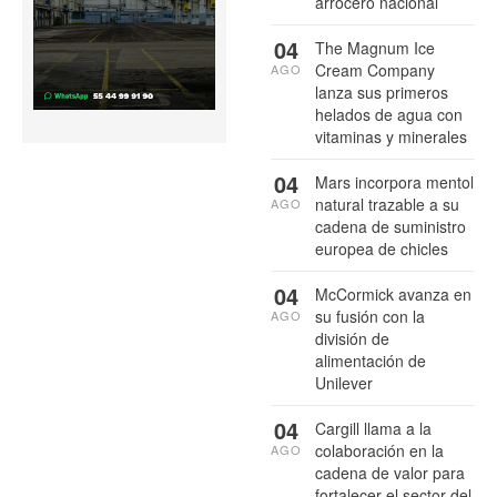
arrocero nacional
04
The Magnum Ice
Cream Company
AGO
lanza sus primeros
helados de agua con
vitaminas y minerales
04
Mars incorpora mentol
natural trazable a su
AGO
cadena de suministro
europea de chicles
04
McCormick avanza en
su fusión con la
AGO
división de
alimentación de
Unilever
04
Cargill llama a la
colaboración en la
AGO
cadena de valor para
fortalecer el sector del