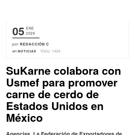
05
ENE
2026
por
REDACCIÓN C
en
Visto: 1424
NOTICIAS
SuKarne colabora con
Usmef para promover
carne de cerdo de
Estados Unidos en
México
Agencias. La Federación de Exportadores de