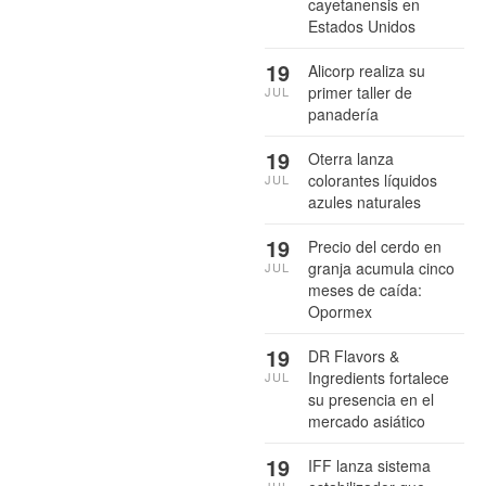
cayetanensis en
Estados Unidos
19
Alicorp realiza su
primer taller de
JUL
panadería
19
Oterra lanza
colorantes líquidos
JUL
azules naturales
19
Precio del cerdo en
granja acumula cinco
JUL
meses de caída:
Opormex
19
DR Flavors &
Ingredients fortalece
JUL
su presencia en el
mercado asiático
19
IFF lanza sistema