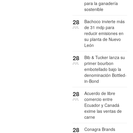
para la ganadería
sostenible
28
Bachoco invierte más
de 31 mdp para
JUL
reducir emisiones en
su planta de Nuevo
León
28
Bib & Tucker lanza su
primer bourbon
JUL
embotellado bajo la
denominación Bottled-
in-Bond
28
Acuerdo de libre
comercio entre
JUL
Ecuador y Canadá
exime las ventas de
carne
28
Conagra Brands