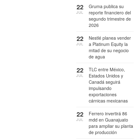
22
Gruma publica su
reporte financiero del
JUL
segundo trimestre de
2026
22
Nestlé planea vender
a Platinum Equity la
JUL
mitad de su negocio
de agua
22
TLC entre México,
Estados Unidos y
JUL
Canadá seguirá
impulsando
exportaciones
cárnicas mexicanas
22
Ferrero invertirá 86
mdd en Guanajuato
JUL
para ampliar su planta
de producción