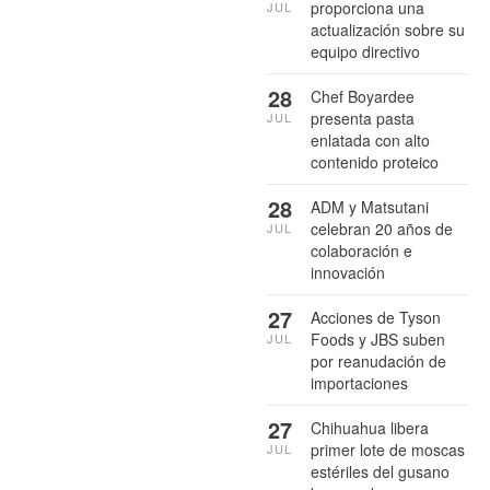
proporciona una
JUL
actualización sobre su
equipo directivo
28
Chef Boyardee
presenta pasta
JUL
enlatada con alto
contenido proteico
28
ADM y Matsutani
celebran 20 años de
JUL
colaboración e
innovación
27
Acciones de Tyson
Foods y JBS suben
JUL
por reanudación de
importaciones
27
Chihuahua libera
primer lote de moscas
JUL
estériles del gusano