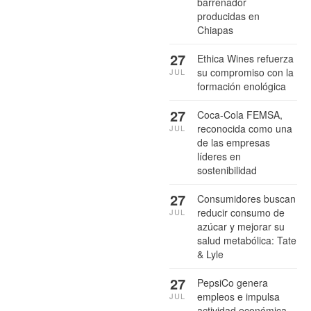
barrenador
producidas en
Chiapas
27
Ethica Wines refuerza
su compromiso con la
JUL
formación enológica
27
Coca-Cola FEMSA,
reconocida como una
JUL
de las empresas
líderes en
sostenibilidad
27
Consumidores buscan
reducir consumo de
JUL
azúcar y mejorar su
salud metabólica: Tate
& Lyle
27
PepsiCo genera
empleos e impulsa
JUL
actividad económica