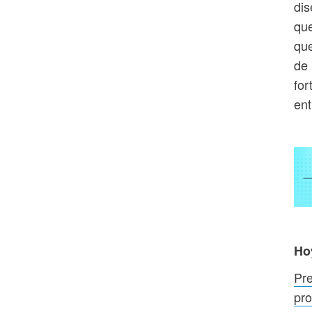
dis
que
que
de 
for
ent
Ho
Pr
pro