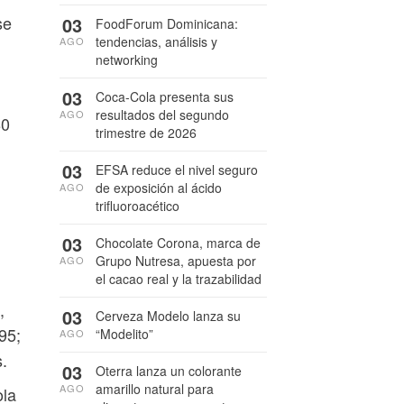
se
03
FoodForum Dominicana:
tendencias, análisis y
AGO
networking
03
Coca-Cola presenta sus
resultados del segundo
AGO
80
trimestre de 2026
03
EFSA reduce el nivel seguro
de exposición al ácido
AGO
trifluoroacético
03
Chocolate Corona, marca de
Grupo Nutresa, apuesta por
AGO
el cacao real y la trazabilidad
,
03
Cerveza Modelo lanza su
95;
“Modelito”
AGO
.
03
Oterra lanza un colorante
amarillo natural para
AGO
ola