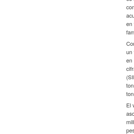
com
acu
en 
fam
Con
un 
en 
cif
(SI
ton
ton
El 
asc
mil
pes