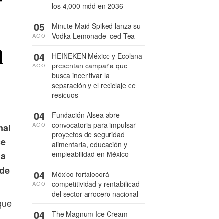
los 4,000 mdd en 2036
05
Minute Maid Spiked lanza su
Vodka Lemonade Iced Tea
AGO
a
04
HEINEKEN México y Ecolana
presentan campaña que
AGO
busca incentivar la
separación y el reciclaje de
residuos
04
Fundación Alsea abre
convocatoria para impulsar
AGO
nal
proyectos de seguridad
ce
alimentaria, educación y
empleabilidad en México
la
 de
04
México fortalecerá
competitividad y rentabilidad
AGO
del sector arrocero nacional
que
04
The Magnum Ice Cream