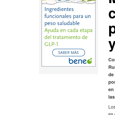
Co
Ru
de
po
en
la
Los
es 