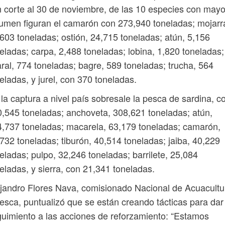
 corte al 30 de noviembre, de las 10 especies con mayo
umen figuran el camarón con 273,940 toneladas; mojarr
603 toneladas; ostión, 24,715 toneladas; atún, 5,156
eladas; carpa, 2,488 toneladas; lobina, 1,820 toneladas;
ral, 774 toneladas; bagre, 589 toneladas; trucha, 564
eladas, y jurel, con 370 toneladas.
la captura a nivel país sobresale la pesca de sardina, c
,545 toneladas; anchoveta, 308,621 toneladas; atún,
,737 toneladas; macarela, 63,179 toneladas; camarón,
732 toneladas; tiburón, 40,514 toneladas; jaiba, 40,229
eladas; pulpo, 32,246 toneladas; barrilete, 25,084
eladas, y sierra, con 21,341 toneladas.
jandro Flores Nava, comisionado Nacional de Acuacultu
esca, puntualizó que se están creando tácticas para dar
uimiento a las acciones de reforzamiento: “Estamos