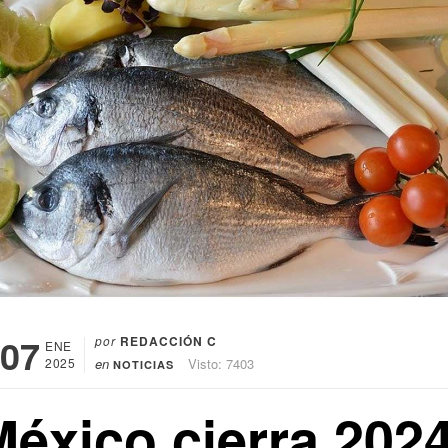
07
por
REDACCIÓN C
ENE
2025
en
Visto: 7403
NOTICIAS
México cierra 202