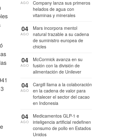
Company lanza sus primeros
AGO
a
helados de agua con
bles
vitaminas y minerales
s
04
Mars incorpora mentol
natural trazable a su cadena
AGO
de suministro europea de
zó
chicles
das
04
McCormick avanza en su
las
fusión con la división de
AGO
alimentación de Unilever
941
04
Cargill llama a la colaboración
13
en la cadena de valor para
AGO
fortalecer el sector del cacao
en Indonesia
04
Medicamentos GLP-1 e
inteligencia artificial redefinen
AGO
de
consumo de pollo en Estados
Unidos