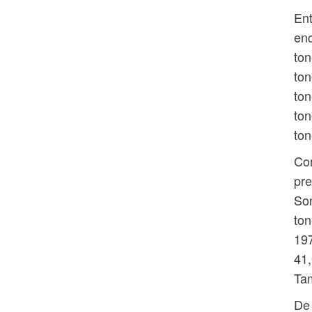
Ent
enc
ton
ton
ton
ton
ton
Con
pre
Son
ton
197
41,
Tam
De 