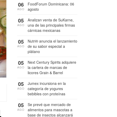
06
FoodForum Dominicana: 06
agosto
AGO
05
Analizan venta de SuKarne,
una de las principales firmas
AGO
cárnicas mexicanas
05
Nutri® anuncia el lanzamiento
de su sabor especial a
AGO
plátano
05
Next Century Spirits adquiere
la cartera de marcas de
AGO
licores Grain & Barrel
05
Jumex incursiona en la
categoría de yogures
AGO
bebibles con proteínas
05
Se prevé que mercado de
4
alimentos para mascotas a
AGO
base de insectos alcanzará