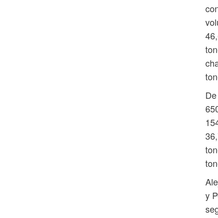
con
vol
46,
ton
cha
ton
De 
650
154
36,
ton
ton
Ale
y P
seg