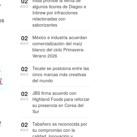
02
India prohíbe la venta de
,
algunos licores de Diageo e
AGO
Inbrew por infracciones
relacionadas con
os
saborizantes
02
México e industria acuerdan
comercialización del maíz
AGO
blanco del ciclo Primavera-
Verano 2026
02
Tecate se posiciona entre las
cinco marcas más creativas
AGO
del mundo
02
JBS firma acuerdo con
Highland Foods para reforzar
AGO
su presencia en Corea del
Sur
e
02
Tabañero es reconocida por
su compromiso con la
AGO
calidad, innovación y