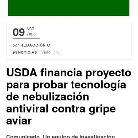
09
ABR
2026
por
REDACCIÓN C
en
Visto: 773
NOTICIAS
USDA financia proyecto
para probar tecnología
de nebulización
antiviral contra gripe
aviar
Comunicado. Un equipo de investigación