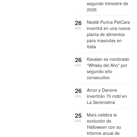
segundo trimestre de
2026
26
Nestlé Purina PetCare
invertirá en una nueva
JUL
planta de alimentos
para mascotas en
Italia
26
Kavalan es nombrado
"Whisky del Año" por
JUL
segundo año
consecutivo
26
Arcor y Danone
invertirán 70 mdd en
JUL
La Serenísima
25
Mars celebra la
evolución de
JUL
Halloween con su
informe anual de