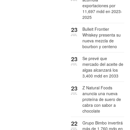
exportaciones por
11,697 mdd en 2023-
2025
23
Bulleit Frontier
Whiskey presenta su
JUL
nueva mezcla de
bourbon y centeno
23
Se prevé que
mercado del aceite de
JUL
algas alcanzará los
3,400 mdd en 2033
23
Z Natural Foods
anuncia una nueva
JUL
proteína de suero de
cabra con sabor a
chocolate
22
Grupo Bimbo invertirá
más de 1,760 mdp en
JUL