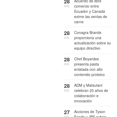
28
Acuerdo de libre
comercio entre
JUL
Ecuador y Canadá
exime las ventas de
carne
28
Conagra Brands
proporciona una
JUL
actualización sobre su
equipo directivo
28
Chef Boyardee
presenta pasta
JUL
enlatada con alto
contenido proteico
28
ADM y Matsutani
celebran 20 años de
JUL
colaboración e
innovación
27
Acciones de Tyson
Foods y JBS suben
JUL