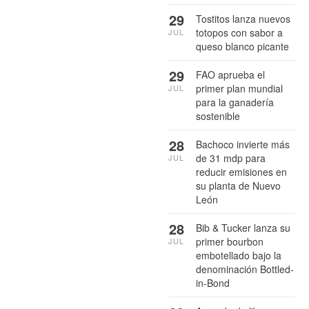
29
Tostitos lanza nuevos
totopos con sabor a
JUL
queso blanco picante
29
FAO aprueba el
primer plan mundial
JUL
para la ganadería
sostenible
28
Bachoco invierte más
de 31 mdp para
JUL
reducir emisiones en
su planta de Nuevo
León
28
Bib & Tucker lanza su
primer bourbon
JUL
embotellado bajo la
denominación Bottled-
in-Bond