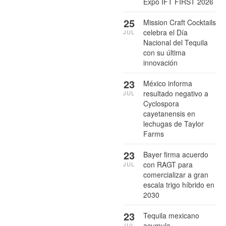
Expo IFT FIRST 2026
25
Mission Craft Cocktails
celebra el Día
JUL
Nacional del Tequila
con su última
innovación
23
México informa
resultado negativo a
JUL
Cyclospora
cayetanensis en
lechugas de Taylor
Farms
23
Bayer firma acuerdo
con RAGT para
JUL
comercializar a gran
escala trigo híbrido en
2030
23
Tequila mexicano
acumula
JUL