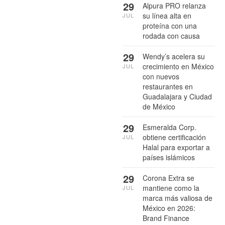
29
Alpura PRO relanza
su línea alta en
JUL
proteína con una
rodada con causa
29
Wendy’s acelera su
crecimiento en México
JUL
con nuevos
restaurantes en
Guadalajara y Ciudad
de México
29
Esmeralda Corp.
obtiene certificación
JUL
Halal para exportar a
países islámicos
29
Corona Extra se
mantiene como la
JUL
marca más valiosa de
México en 2026:
Brand Finance