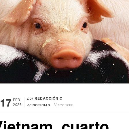
17
por
REDACCIÓN C
FEB
2026
en
Visto: 1262
NOTICIAS
Vietnam, cuarto