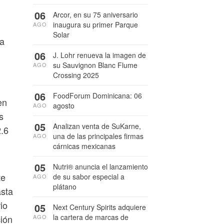
06
Arcor, en su 75 aniversario
inaugura su primer Parque
AGO
Solar
 a
06
J. Lohr renueva la imagen de
su Sauvignon Blanc Flume
AGO
Crossing 2025
06
FoodForum Dominicana: 06
en
agosto
AGO
s
05
Analizan venta de SuKarne,
2.6
una de las principales firmas
AGO
cárnicas mexicanas
05
Nutri® anuncia el lanzamiento
te
de su sabor especial a
AGO
plátano
asta
io
05
Next Century Spirits adquiere
la cartera de marcas de
AGO
ción