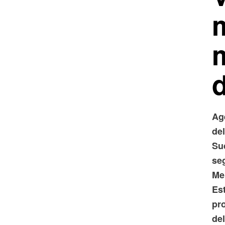
Ag
de
Su
se
Mer
Es
pr
del