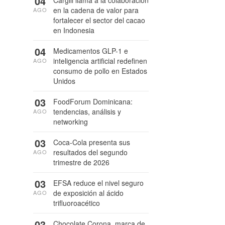
04
en la cadena de valor para
AGO
fortalecer el sector del cacao
en Indonesia
04
Medicamentos GLP-1 e
inteligencia artificial redefinen
AGO
consumo de pollo en Estados
Unidos
03
FoodForum Dominicana:
tendencias, análisis y
AGO
networking
03
Coca-Cola presenta sus
resultados del segundo
AGO
trimestre de 2026
03
EFSA reduce el nivel seguro
de exposición al ácido
AGO
trifluoroacético
03
Chocolate Corona, marca de