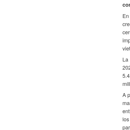
co
En 
cre
cer
imp
vie
La 
202
5.4
mil
A p
man
ent
los
par