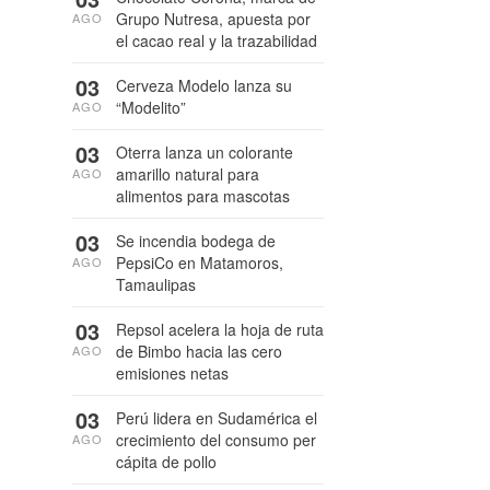
Grupo Nutresa, apuesta por
AGO
el cacao real y la trazabilidad
03
Cerveza Modelo lanza su
“Modelito”
AGO
03
Oterra lanza un colorante
amarillo natural para
AGO
alimentos para mascotas
03
Se incendia bodega de
PepsiCo en Matamoros,
AGO
Tamaulipas
03
Repsol acelera la hoja de ruta
de Bimbo hacia las cero
AGO
emisiones netas
03
Perú lidera en Sudamérica el
crecimiento del consumo per
AGO
cápita de pollo