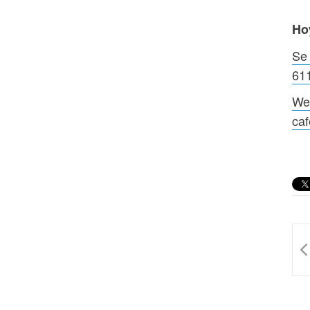
Ho
Se 
61
We
ca