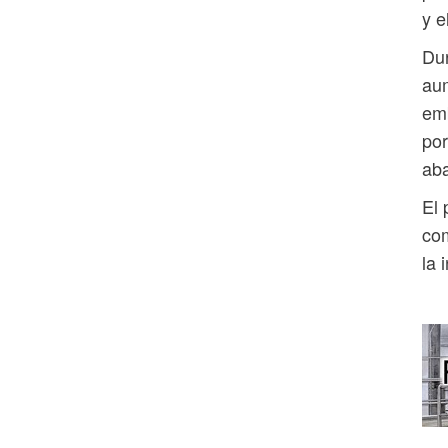
y e
Du
aum
emb
por
aba
El 
com
la 