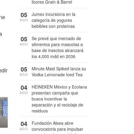
licores Grain & Barrel
05
Jumex incursiona en la
ne
categoría de yogures
AGO
bebibles con proteínas
a
05
Se prevé que mercado de
alimentos para mascotas a
AGO
base de insectos alcanzará
los 4,000 mdd en 2036
05
Minute Maid Spiked lanza su
edir
Vodka Lemonade Iced Tea
AGO
04
HEINEKEN México y Ecolana
presentan campaña que
AGO
busca incentivar la
separación y el reciclaje de
residuos
04
Fundación Alsea abre
convocatoria para impulsar
AGO