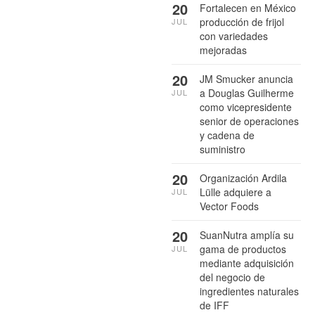
20
Fortalecen en México
producción de frijol
JUL
con variedades
mejoradas
20
JM Smucker anuncia
a Douglas Guilherme
JUL
como vicepresidente
senior de operaciones
y cadena de
suministro
20
Organización Ardila
Lülle adquiere a
JUL
Vector Foods
20
SuanNutra amplía su
gama de productos
JUL
mediante adquisición
del negocio de
ingredientes naturales
de IFF