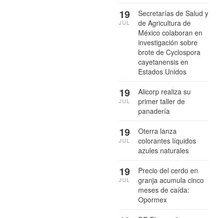
19
Secretarías de Salud y
de Agricultura de
JUL
México colaboran en
investigación sobre
brote de Cyclospora
cayetanensis en
Estados Unidos
19
Alicorp realiza su
primer taller de
JUL
panadería
19
Oterra lanza
colorantes líquidos
JUL
azules naturales
19
Precio del cerdo en
granja acumula cinco
JUL
meses de caída:
Opormex