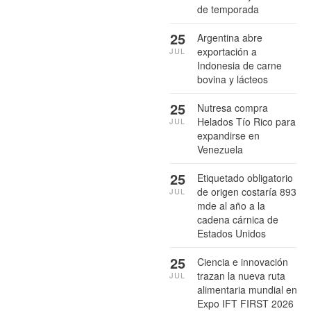
de temporada
25
Argentina abre
exportación a
JUL
Indonesia de carne
bovina y lácteos
25
Nutresa compra
Helados Tío Rico para
JUL
expandirse en
Venezuela
25
Etiquetado obligatorio
de origen costaría 893
JUL
mde al año a la
cadena cárnica de
Estados Unidos
25
Ciencia e innovación
trazan la nueva ruta
JUL
alimentaria mundial en
Expo IFT FIRST 2026