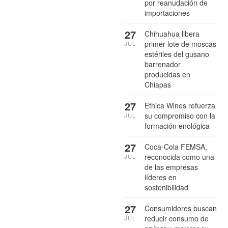
por reanudación de
importaciones
27
Chihuahua libera
primer lote de moscas
JUL
estériles del gusano
barrenador
producidas en
Chiapas
27
Ethica Wines refuerza
su compromiso con la
JUL
formación enológica
27
Coca-Cola FEMSA,
reconocida como una
JUL
de las empresas
líderes en
sostenibilidad
27
Consumidores buscan
reducir consumo de
JUL