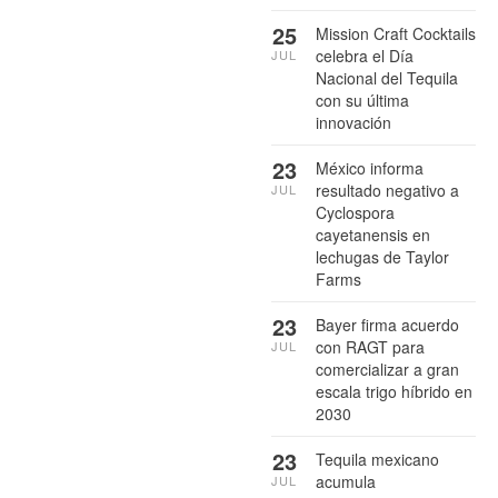
25
Mission Craft Cocktails
celebra el Día
JUL
Nacional del Tequila
con su última
innovación
23
México informa
resultado negativo a
JUL
Cyclospora
cayetanensis en
lechugas de Taylor
Farms
23
Bayer firma acuerdo
con RAGT para
JUL
comercializar a gran
escala trigo híbrido en
2030
23
Tequila mexicano
acumula
JUL