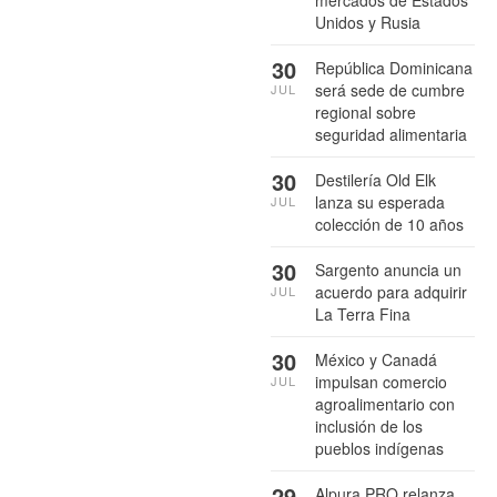
Unidos y Rusia
30
República Dominicana
será sede de cumbre
JUL
regional sobre
seguridad alimentaria
30
Destilería Old Elk
lanza su esperada
JUL
colección de 10 años
30
Sargento anuncia un
acuerdo para adquirir
JUL
La Terra Fina
30
México y Canadá
impulsan comercio
JUL
agroalimentario con
inclusión de los
pueblos indígenas
29
Alpura PRO relanza