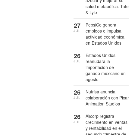
azúcar y mejorar su
salud metabólica: Tate
& Lyle
27
PepsiCo genera
empleos e impulsa
JUL
actividad económica
en Estados Unidos
26
Estados Unidos
reanudará la
JUL
importación de
ganado mexicano en
agosto
26
Nutrisa anuncia
colaboración con Pixar
JUL
Animation Studios
26
Alicorp registra
crecimiento en ventas
JUL
y rentabilidad en el
segundo trimestre de