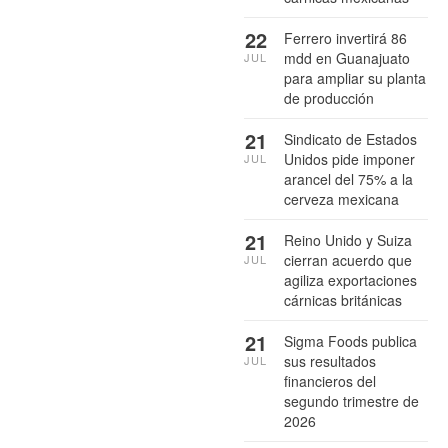
22
Ferrero invertirá 86
mdd en Guanajuato
JUL
para ampliar su planta
de producción
21
Sindicato de Estados
Unidos pide imponer
JUL
arancel del 75% a la
cerveza mexicana
21
Reino Unido y Suiza
cierran acuerdo que
JUL
agiliza exportaciones
cárnicas británicas
21
Sigma Foods publica
sus resultados
JUL
financieros del
segundo trimestre de
2026