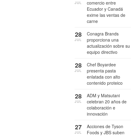
comercio entre
JUL
Ecuador y Canadá
exime las ventas de
carne
28
Conagra Brands
proporciona una
JUL
actualización sobre su
equipo directivo
28
Chef Boyardee
presenta pasta
JUL
enlatada con alto
contenido proteico
28
ADM y Matsutani
celebran 20 años de
JUL
colaboración e
innovación
27
Acciones de Tyson
Foods y JBS suben
JUL