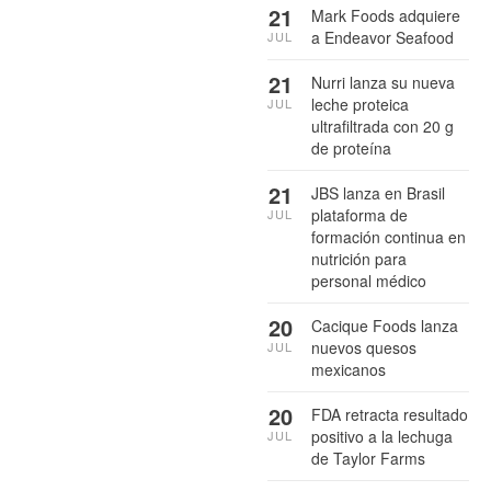
21
Mark Foods adquiere
a Endeavor Seafood
JUL
21
Nurri lanza su nueva
leche proteica
JUL
ultrafiltrada con 20 g
de proteína
21
JBS lanza en Brasil
plataforma de
JUL
formación continua en
nutrición para
personal médico
20
Cacique Foods lanza
nuevos quesos
JUL
mexicanos
20
FDA retracta resultado
positivo a la lechuga
JUL
de Taylor Farms