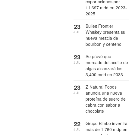
exportaciones por
11,697 mdd en 2023-
2025
23
Bulleit Frontier
Whiskey presenta su
JUL
nueva mezcla de
bourbon y centeno
23
Se prevé que
mercado del aceite de
JUL
algas alcanzará los
3,400 mdd en 2033
23
Z Natural Foods
anuncia una nueva
JUL
proteína de suero de
cabra con sabor a
chocolate
22
Grupo Bimbo invertirá
más de 1,760 mdp en
JUL