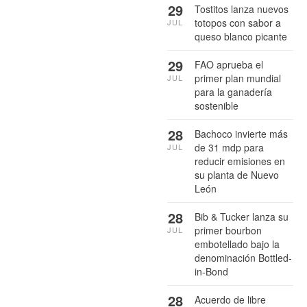
29
Tostitos lanza nuevos
totopos con sabor a
JUL
queso blanco picante
29
FAO aprueba el
primer plan mundial
JUL
para la ganadería
sostenible
28
Bachoco invierte más
de 31 mdp para
JUL
reducir emisiones en
su planta de Nuevo
León
28
Bib & Tucker lanza su
primer bourbon
JUL
embotellado bajo la
denominación Bottled-
in-Bond
28
Acuerdo de libre