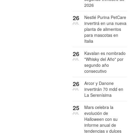
2026
26
Nestlé Purina PetCare
invertirá en una nueva
JUL
planta de alimentos
para mascotas en
Italia
26
Kavalan es nombrado
"Whisky del Año" por
JUL
segundo año
consecutivo
26
Arcor y Danone
invertirán 70 mdd en
JUL
La Serenísima
25
Mars celebra la
evolución de
JUL
Halloween con su
informe anual de
tendencias y dulces