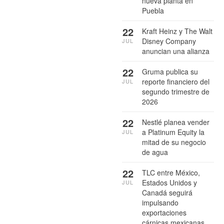
nueva planta en
Puebla
22
Kraft Heinz y The Walt
Disney Company
JUL
anuncian una alianza
22
Gruma publica su
reporte financiero del
JUL
segundo trimestre de
2026
22
Nestlé planea vender
a Platinum Equity la
JUL
mitad de su negocio
de agua
22
TLC entre México,
Estados Unidos y
JUL
Canadá seguirá
impulsando
exportaciones
cárnicas mexicanas