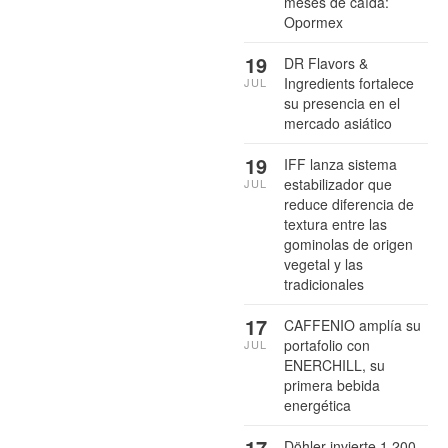
meses de caída:
Opormex
19
DR Flavors &
Ingredients fortalece
JUL
su presencia en el
mercado asiático
19
IFF lanza sistema
estabilizador que
JUL
reduce diferencia de
textura entre las
gominolas de origen
vegetal y las
tradicionales
17
CAFFENIO amplía su
portafolio con
JUL
ENERCHILL, su
primera bebida
energética
17
Döhler invierte 1,200