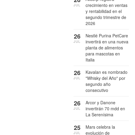
crecimiento en ventas
JUL
y rentabilidad en el
segundo trimestre de
2026
26
Nestlé Purina PetCare
invertirá en una nueva
JUL
planta de alimentos
para mascotas en
Italia
26
Kavalan es nombrado
"Whisky del Año" por
JUL
segundo año
consecutivo
26
Arcor y Danone
invertirán 70 mdd en
JUL
La Serenísima
25
Mars celebra la
evolución de
JUL