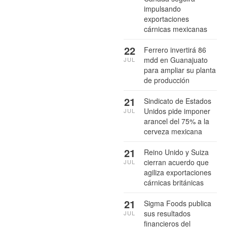
impulsando
exportaciones
cárnicas mexicanas
22
Ferrero invertirá 86
mdd en Guanajuato
JUL
para ampliar su planta
de producción
21
Sindicato de Estados
Unidos pide imponer
JUL
arancel del 75% a la
cerveza mexicana
21
Reino Unido y Suiza
cierran acuerdo que
JUL
agiliza exportaciones
cárnicas británicas
21
Sigma Foods publica
sus resultados
JUL
financieros del