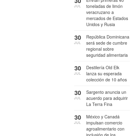
30
Envían primeras 40
toneladas de limón
JUL
veracruzano a
mercados de Estados
Unidos y Rusia
30
República Dominicana
será sede de cumbre
JUL
regional sobre
seguridad alimentaria
30
Destilería Old Elk
lanza su esperada
JUL
colección de 10 años
30
Sargento anuncia un
acuerdo para adquirir
JUL
La Terra Fina
30
México y Canadá
impulsan comercio
JUL
agroalimentario con
inclusión de los