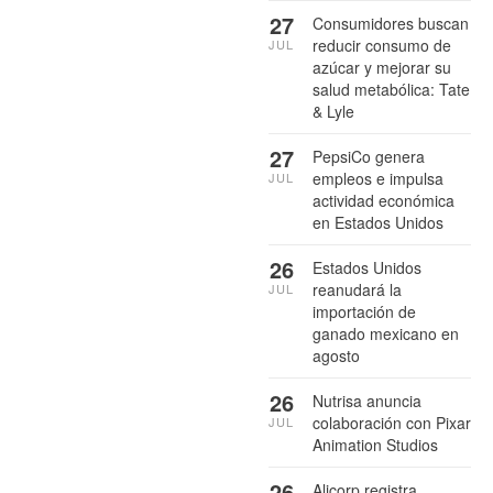
27
Consumidores buscan
reducir consumo de
JUL
azúcar y mejorar su
salud metabólica: Tate
& Lyle
27
PepsiCo genera
empleos e impulsa
JUL
actividad económica
en Estados Unidos
26
Estados Unidos
reanudará la
JUL
importación de
ganado mexicano en
agosto
26
Nutrisa anuncia
colaboración con Pixar
JUL
Animation Studios
26
Alicorp registra