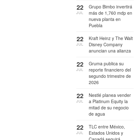
22
Grupo Bimbo invertirá
más de 1,760 mdp en
JUL
nueva planta en
Puebla
22
Kraft Heinz y The Walt
Disney Company
JUL
anuncian una alianza
22
Gruma publica su
reporte financiero del
JUL
segundo trimestre de
2026
22
Nestlé planea vender
a Platinum Equity la
JUL
mitad de su negocio
de agua
22
TLC entre México,
Estados Unidos y
JUL
Canadá seguirá