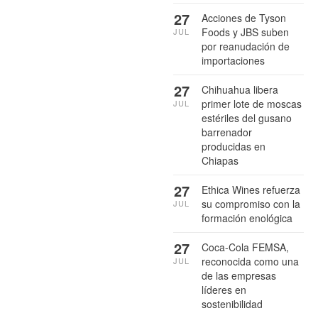
27
Acciones de Tyson
Foods y JBS suben
JUL
por reanudación de
importaciones
27
Chihuahua libera
primer lote de moscas
JUL
estériles del gusano
barrenador
producidas en
Chiapas
27
Ethica Wines refuerza
su compromiso con la
JUL
formación enológica
27
Coca-Cola FEMSA,
reconocida como una
JUL
de las empresas
líderes en
sostenibilidad