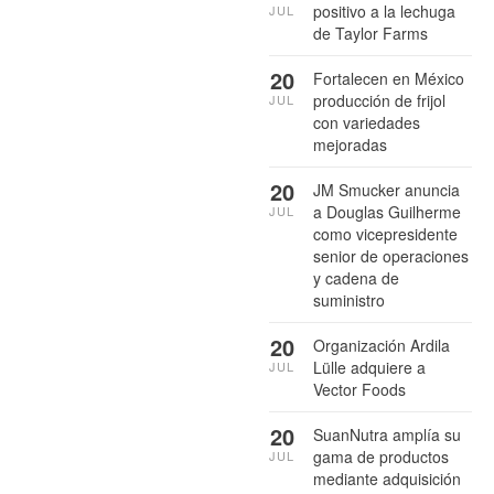
positivo a la lechuga
JUL
de Taylor Farms
20
Fortalecen en México
producción de frijol
JUL
con variedades
mejoradas
20
JM Smucker anuncia
a Douglas Guilherme
JUL
como vicepresidente
senior de operaciones
y cadena de
suministro
20
Organización Ardila
Lülle adquiere a
JUL
Vector Foods
20
SuanNutra amplía su
gama de productos
JUL
mediante adquisición