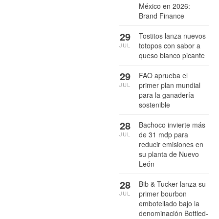
México en 2026:
Brand Finance
29
Tostitos lanza nuevos
totopos con sabor a
JUL
queso blanco picante
29
FAO aprueba el
primer plan mundial
JUL
para la ganadería
sostenible
28
Bachoco invierte más
de 31 mdp para
JUL
reducir emisiones en
su planta de Nuevo
León
28
Bib & Tucker lanza su
primer bourbon
JUL
embotellado bajo la
denominación Bottled-