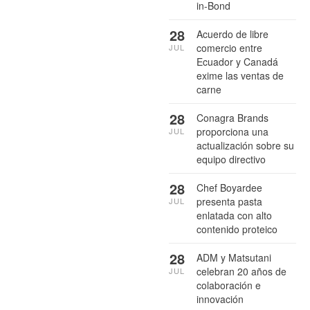
in-Bond
28
Acuerdo de libre
comercio entre
JUL
Ecuador y Canadá
exime las ventas de
carne
28
Conagra Brands
proporciona una
JUL
actualización sobre su
equipo directivo
28
Chef Boyardee
presenta pasta
JUL
enlatada con alto
contenido proteico
28
ADM y Matsutani
celebran 20 años de
JUL
colaboración e
innovación