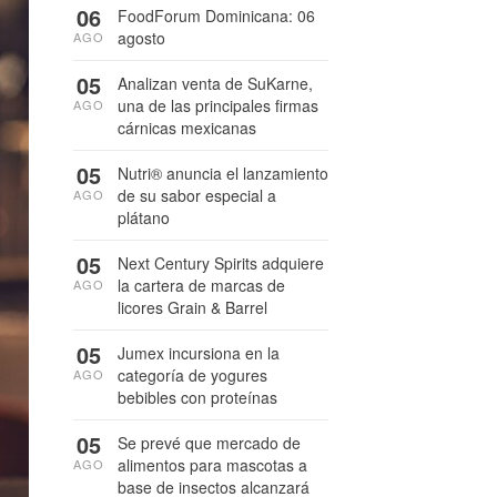
06
FoodForum Dominicana: 06
agosto
AGO
05
Analizan venta de SuKarne,
una de las principales firmas
AGO
cárnicas mexicanas
05
Nutri® anuncia el lanzamiento
de su sabor especial a
AGO
plátano
05
Next Century Spirits adquiere
la cartera de marcas de
AGO
licores Grain & Barrel
05
Jumex incursiona en la
categoría de yogures
AGO
bebibles con proteínas
05
Se prevé que mercado de
alimentos para mascotas a
AGO
base de insectos alcanzará