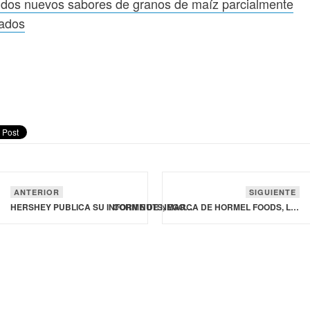
dos nuevos sabores de granos de maíz parcialmente
lados
ANTERIOR
SIGUIENTE
HERSHEY PUBLICA SU INFORME DE NEGOCIO RESPONSABLE 2024
CORN NUTS, MARCA DE HORMEL FOODS, LANZA EN ESTADOS UNIDOS NUEVOS SABORES DE GRANOS DE MAÍZ PARCIALMENTE INFLADOS