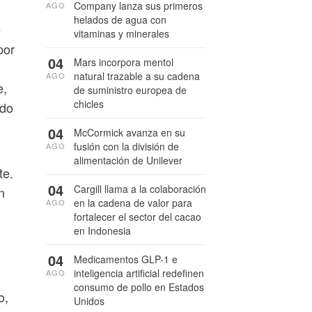
Company lanza sus primeros
AGO
helados de agua con
e
vitaminas y minerales
por
04
Mars incorpora mentol
natural trazable a su cadena
AGO
e,
de suministro europea de
chicles
ndo
04
McCormick avanza en su
fusión con la división de
AGO
alimentación de Unilever
te.
04
Cargill llama a la colaboración
n
en la cadena de valor para
AGO
fortalecer el sector del cacao
en Indonesia
04
Medicamentos GLP-1 e
inteligencia artificial redefinen
AGO
consumo de pollo en Estados
o,
Unidos