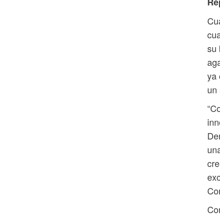
Re
Cua
cua
su 
aga
ya 
un 
“Co
inn
Den
una
cre
exc
Cor
Cor