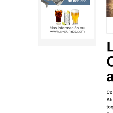
C
Co
Ah
to