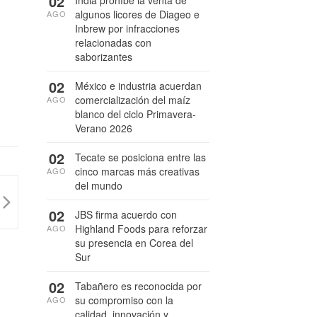
02
India prohíbe la venta de
algunos licores de Diageo e
AGO
Inbrew por infracciones
relacionadas con
saborizantes
02
México e industria acuerdan
comercialización del maíz
AGO
blanco del ciclo Primavera-
Verano 2026
02
Tecate se posiciona entre las
cinco marcas más creativas
AGO
del mundo
02
JBS firma acuerdo con
Highland Foods para reforzar
AGO
su presencia en Corea del
Sur
02
Tabañero es reconocida por
su compromiso con la
AGO
calidad, innovación y