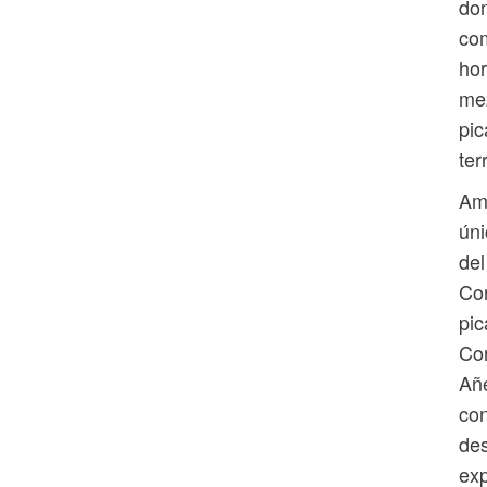
do
co
hor
mez
pic
ter
Amb
úni
del
Con
pic
Cor
Añe
con
des
exp