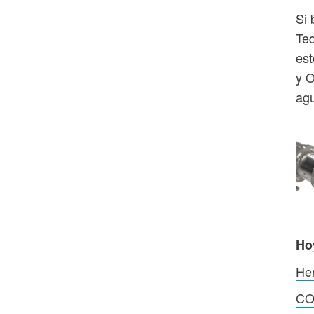
Si 
Teq
est
y O
ag
Ho
He
CO