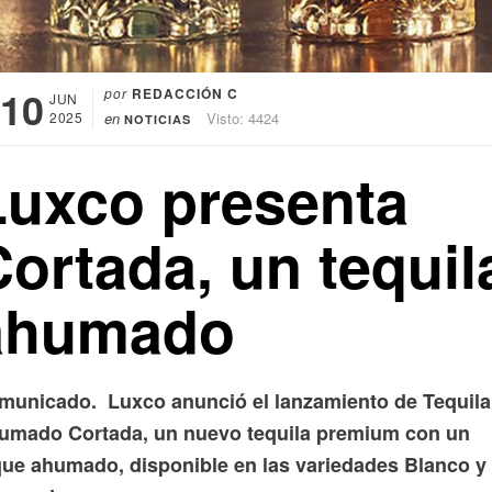
10
por
REDACCIÓN C
JUN
2025
en
Visto: 4424
NOTICIAS
Luxco presenta
ortada, un tequil
ahumado
municado.
Luxco anunció el lanzamiento de Tequila
umado Cortada, un nuevo tequila premium con un
que ahumado, disponible en las variedades Blanco y