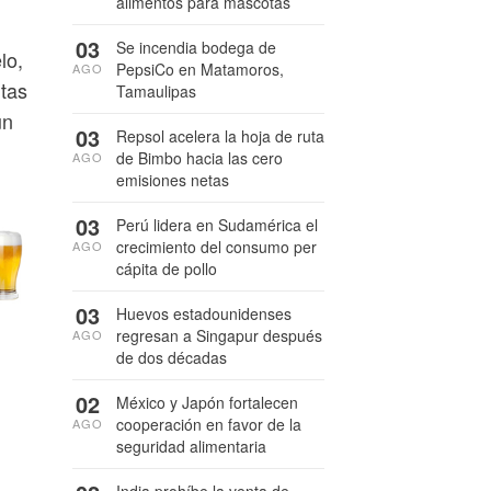
alimentos para mascotas
03
Se incendia bodega de
lo,
PepsiCo en Matamoros,
AGO
itas
Tamaulipas
un
03
Repsol acelera la hoja de ruta
de Bimbo hacia las cero
AGO
emisiones netas
03
Perú lidera en Sudamérica el
crecimiento del consumo per
AGO
cápita de pollo
03
Huevos estadounidenses
regresan a Singapur después
AGO
de dos décadas
02
México y Japón fortalecen
cooperación en favor de la
AGO
seguridad alimentaria