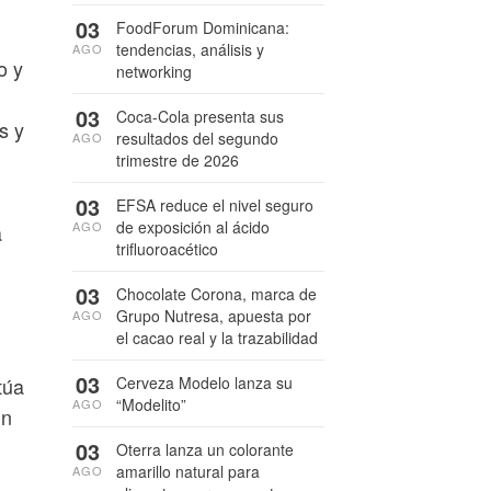
03
FoodForum Dominicana:
tendencias, análisis y
AGO
o y
networking
03
Coca-Cola presenta sus
s y
resultados del segundo
AGO
trimestre de 2026
03
EFSA reduce el nivel seguro
de exposición al ácido
AGO
a
trifluoroacético
03
Chocolate Corona, marca de
Grupo Nutresa, apuesta por
AGO
el cacao real y la trazabilidad
03
Cerveza Modelo lanza su
túa
“Modelito”
AGO
un
03
Oterra lanza un colorante
amarillo natural para
AGO