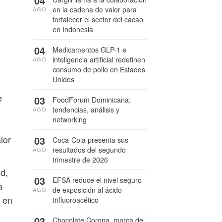
04
n
en la cadena de valor para
AGO
fortalecer el sector del cacao
en Indonesia
04
Medicamentos GLP-1 e
inteligencia artificial redefinen
AGO
consumo de pollo en Estados
Unidos
e
03
FoodForum Dominicana:
tendencias, análisis y
AGO
networking
lor
03
Coca-Cola presenta sus
resultados del segundo
AGO
trimestre de 2026
id,
03
EFSA reduce el nivel seguro
a
de exposición al ácido
AGO
 en
trifluoroacético
03
Chocolate Corona, marca de