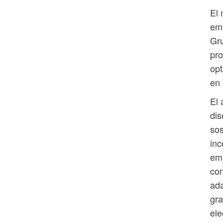
El 
emp
Gru
pro
opt
en 
El 
dis
sos
inc
emp
con
ada
gra
ele