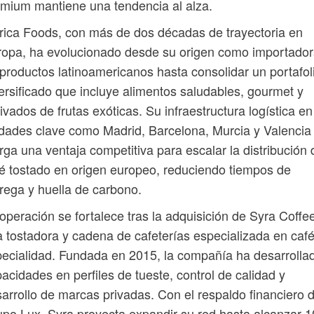
mium mantiene una tendencia al alza.
ica Foods, con más de dos décadas de trayectoria en
opa, ha evolucionado desde su origen como importado
productos latinoamericanos hasta consolidar un portafol
ersificado que incluye alimentos saludables, gourmet y
ivados de frutas exóticas. Su infraestructura logística en
dades clave como Madrid, Barcelona, Murcia y Valencia 
rga una ventaja competitiva para escalar la distribución 
é tostado en origen europeo, reduciendo tiempos de
rega y huella de carbono.
operación se fortalece tras la adquisición de Syra Coffe
 tostadora y cadena de cafeterías especializada en caf
ecialidad. Fundada en 2015, la compañía ha desarrolla
acidades en perfiles de tueste, control de calidad y
arrollo de marcas privadas. Con el respaldo financiero d
po Lux, Syra proyecta expandir su red hasta alcanzar 