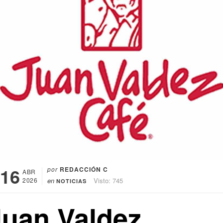
16
por
REDACCIÓN C
ABR
2026
en
Visto: 745
NOTICIAS
Juan Valdez