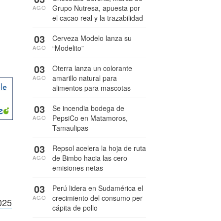
Grupo Nutresa, apuesta por
AGO
el cacao real y la trazabilidad
03
Cerveza Modelo lanza su
“Modelito”
AGO
03
Oterra lanza un colorante
amarillo natural para
AGO
alimentos para mascotas
03
Se incendia bodega de
PepsiCo en Matamoros,
AGO
Tamaulipas
03
Repsol acelera la hoja de ruta
de Bimbo hacia las cero
AGO
emisiones netas
03
Perú lidera en Sudamérica el
crecimiento del consumo per
AGO
025
cápita de pollo