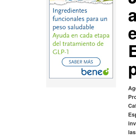
Ag
Pr
Ca
Es
inv
la