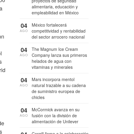
proyectos de seguridad
alimentaria, educación y
a
empleabilidad en México
04
México fortalecerá
competitividad y rentabilidad
AGO
on
del sector arrocero nacional
04
The Magnum Ice Cream
l
Company lanza sus primeros
AGO
s
helados de agua con
vitaminas y minerales
rid
04
Mars incorpora mentol
natural trazable a su cadena
AGO
de suministro europea de
chicles
04
McCormick avanza en su
fusión con la división de
AGO
alimentación de Unilever
de
s
Cargill llama a la colaboración