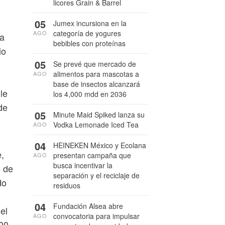
licores Grain & Barrel
05
Jumex incursiona en la
categoría de yogures
AGO
ra
bebibles con proteínas
io
05
Se prevé que mercado de
alimentos para mascotas a
AGO
base de insectos alcanzará
le
los 4,000 mdd en 2036
de
05
Minute Maid Spiked lanza su
Vodka Lemonade Iced Tea
AGO
04
HEINEKEN México y Ecolana
e,
presentan campaña que
AGO
busca incentivar la
é de
separación y el reciclaje de
do
residuos
04
Fundación Alsea abre
el
convocatoria para impulsar
AGO
100