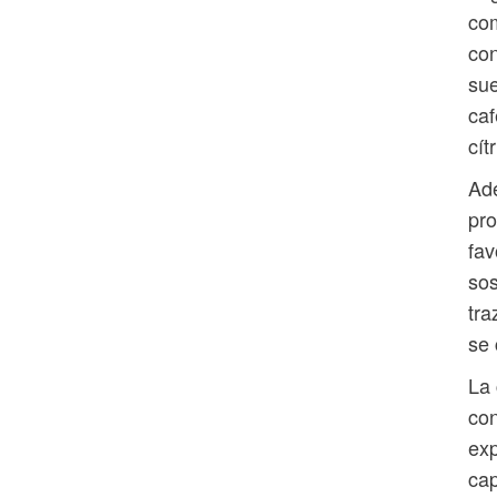
com
con
sue
caf
cít
Ade
pro
fav
sos
tra
se 
La 
con
exp
cap