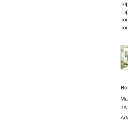
cap
esp
con
con
Ho
Mar
me
Arl