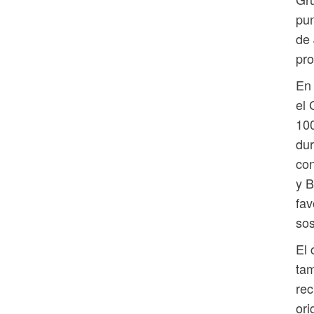
pun
de 
pro
En 
el 
100
dur
co
y B
fav
sos
El 
tam
rec
ori