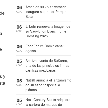
a
06
Arcor, en su 75 aniversario
inaugura su primer Parque
AGO
del
Solar
06
J. Lohr renueva la imagen de
su Sauvignon Blanc Flume
AGO
ia
Crossing 2025
06
FoodForum Dominicana: 06
e
agosto
AGO
05
Analizan venta de SuKarne,
una de las principales firmas
AGO
cárnicas mexicanas
s y
05
Nutri® anuncia el lanzamiento
sta
de su sabor especial a
AGO
plátano
05
Next Century Spirits adquiere
la cartera de marcas de
AGO