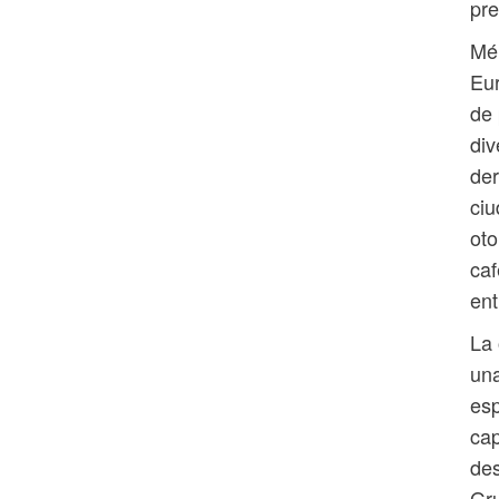
pre
Mér
Eur
de 
div
der
ciu
oto
caf
ent
La 
una
esp
cap
des
Gru