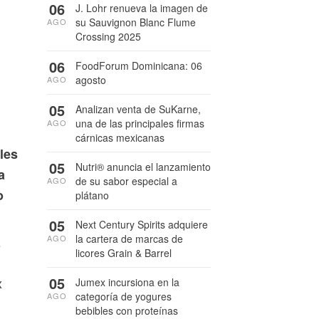
06
J. Lohr renueva la imagen de
su Sauvignon Blanc Flume
AGO
Crossing 2025
06
FoodForum Dominicana: 06
agosto
AGO
05
Analizan venta de SuKarne,
una de las principales firmas
AGO
cárnicas mexicanas
les
05
Nutri® anuncia el lanzamiento
a
de su sabor especial a
AGO
o
plátano
05
Next Century Spirits adquiere
la cartera de marcas de
AGO
s
licores Grain & Barrel
05
x
Jumex incursiona en la
categoría de yogures
AGO
bebibles con proteínas