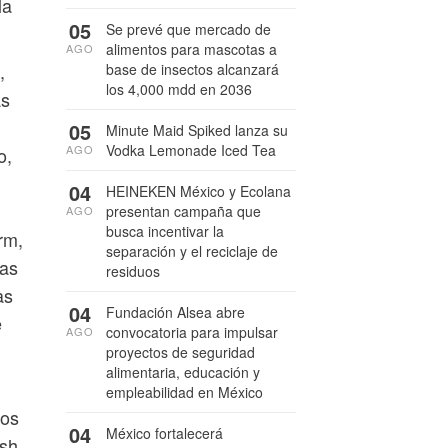
la
05
Se prevé que mercado de
alimentos para mascotas a
AGO
,
base de insectos alcanzará
los 4,000 mdd en 2036
as
05
Minute Maid Spiked lanza su
Vodka Lemonade Iced Tea
AGO
o,
04
HEINEKEN México y Ecolana
presentan campaña que
AGO
busca incentivar la
rm,
separación y el reciclaje de
pas
residuos
as
04
Fundación Alsea abre
e
convocatoria para impulsar
AGO
proyectos de seguridad
alimentaria, educación y
empleabilidad en México
los
04
México fortalecerá
esh