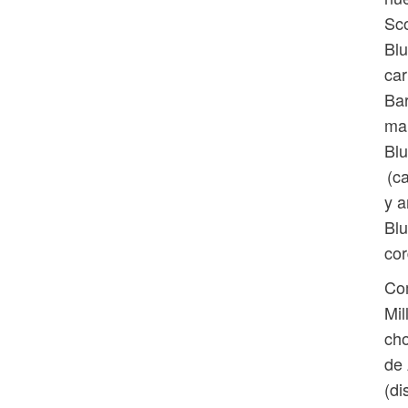
Sco
Blu
car
Bar
man
Blu
(ca
y a
Blu
cor
Com
Mil
cho
de 
(di