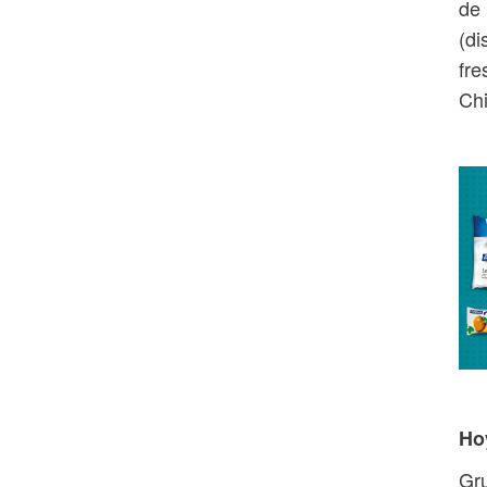
de
(di
fre
Chi
Ho
Gru