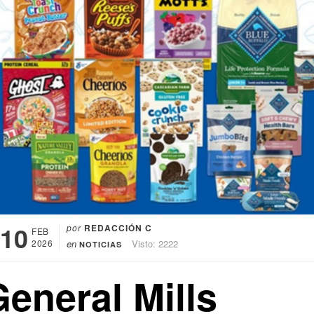
10
por
REDACCIÓN C
FEB
2026
en
Visto: 2222
NOTICIAS
eneral Mills