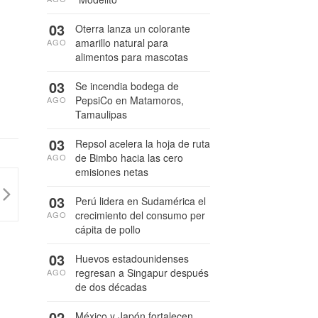
03
Oterra lanza un colorante
amarillo natural para
AGO
alimentos para mascotas
03
Se incendia bodega de
PepsiCo en Matamoros,
AGO
Tamaulipas
03
Repsol acelera la hoja de ruta
de Bimbo hacia las cero
AGO
emisiones netas
03
Perú lidera en Sudamérica el
crecimiento del consumo per
AGO
cápita de pollo
03
Huevos estadounidenses
regresan a Singapur después
AGO
de dos décadas
02
México y Japón fortalecen