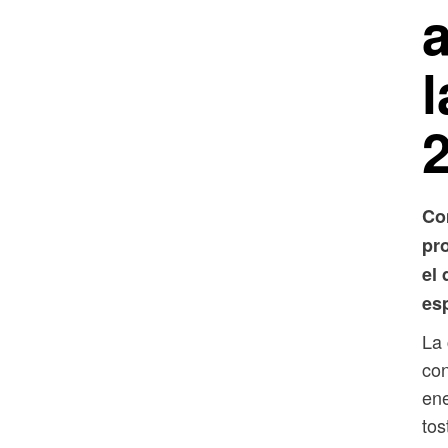
Co
pr
el 
es
La
con
ene
tos