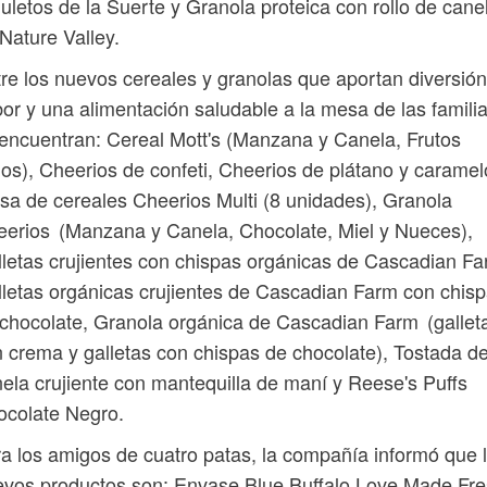
letos de la Suerte y Granola proteica con rollo de cane
Nature Valley.
re los nuevos cereales y granolas que aportan diversión
or y una alimentación saludable a la mesa de las famili
encuentran: Cereal Mott's (Manzana y Canela, Frutos
os), Cheerios de confeti, Cheerios de plátano y caramel
sa de cereales Cheerios Multi (8 unidades), Granola
erios (Manzana y Canela, Chocolate, Miel y Nueces),
letas crujientes con chispas orgánicas de Cascadian Fa
letas orgánicas crujientes de Cascadian Farm con chis
chocolate, Granola orgánica de Cascadian Farm (gallet
 crema y galletas con chispas de chocolate), Tostada d
ela crujiente con mantequilla de maní y Reese's Puffs
ocolate Negro.
a los amigos de cuatro patas, la compañía informó que 
vos productos son: Envase Blue Buffalo Love Made Fr