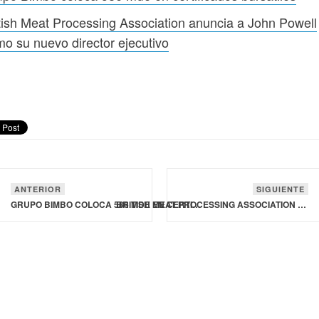
tish Meat Processing Association anuncia a John Powell
o su nuevo director ejecutivo
ANTERIOR
SIGUIENTE
GRUPO BIMBO COLOCA 586 MDE EN CERTIFICADOS BURSÁTILES
BRITISH MEAT PROCESSING ASSOCIATION ANUNCIA A JOHN POWELL COMO SU NUEVO DIRECTOR EJECUTIVO