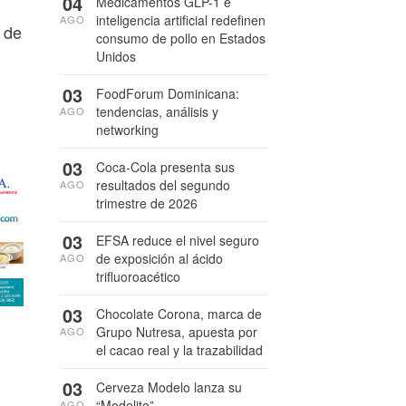
04
Medicamentos GLP-1 e
inteligencia artificial redefinen
AGO
s de
consumo de pollo en Estados
Unidos
03
FoodForum Dominicana:
tendencias, análisis y
AGO
networking
03
Coca-Cola presenta sus
resultados del segundo
AGO
trimestre de 2026
03
EFSA reduce el nivel seguro
de exposición al ácido
AGO
trifluoroacético
03
Chocolate Corona, marca de
Grupo Nutresa, apuesta por
AGO
el cacao real y la trazabilidad
03
Cerveza Modelo lanza su
“Modelito”
AGO