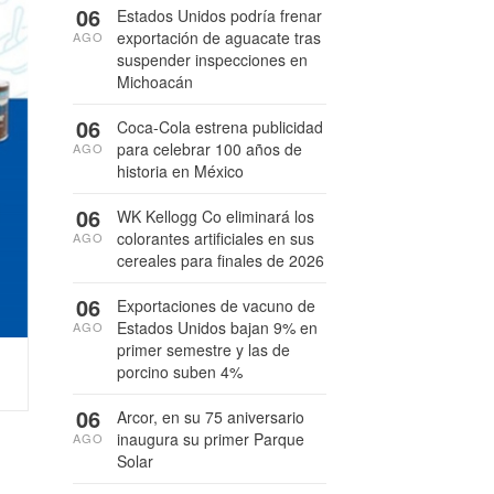
06
Estados Unidos podría frenar
exportación de aguacate tras
AGO
suspender inspecciones en
Michoacán
06
Coca-Cola estrena publicidad
para celebrar 100 años de
AGO
historia en México
06
WK Kellogg Co eliminará los
colorantes artificiales en sus
AGO
cereales para finales de 2026
06
Exportaciones de vacuno de
Estados Unidos bajan 9% en
AGO
primer semestre y las de
porcino suben 4%
06
Arcor, en su 75 aniversario
inaugura su primer Parque
AGO
Solar