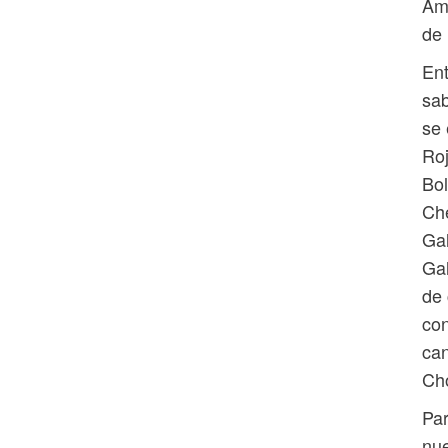
Amu
de 
Ent
sab
se 
Roj
Bol
Che
Gal
Gal
de 
con
can
Ch
Par
nue