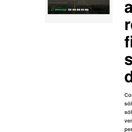
f
d
Co
só
só
ven
per