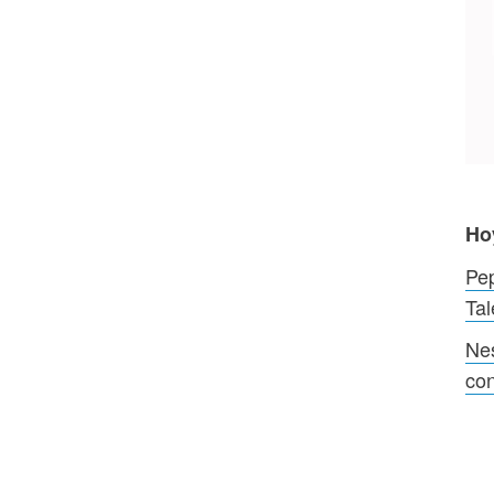
Ho
Pep
Tal
Nes
co