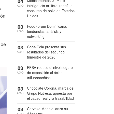
04
Medicamentos GLP-1 e
inteligencia artificial redefinen
AGO
o
consumo de pollo en Estados
ión
Unidos
03
FoodForum Dominicana:
tendencias, análisis y
AGO
networking
 de
03
Coca-Cola presenta sus
resultados del segundo
AGO
trimestre de 2026
03
EFSA reduce el nivel seguro
de exposición al ácido
AGO
trifluoroacético
03
Chocolate Corona, marca de
Grupo Nutresa, apuesta por
AGO
el cacao real y la trazabilidad
03
Cerveza Modelo lanza su
“Modelito”
AGO