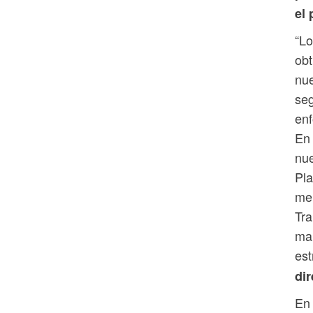
el 
“Lo
obt
nue
se
enf
En 
nue
Pla
mer
Tra
man
est
dir
En 