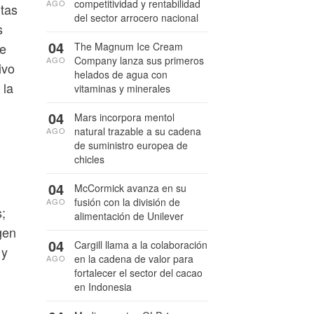
competitividad y rentabilidad
AGO
ntas
del sector arrocero nacional
s
04
The Magnum Ice Cream
de
Company lanza sus primeros
AGO
ivo
helados de agua con
 la
vitaminas y minerales
04
Mars incorpora mentol
natural trazable a su cadena
AGO
de suministro europea de
chicles
04
McCormick avanza en su
fusión con la división de
AGO
;
alimentación de Unilever
gen
04
Cargill llama a la colaboración
 y
en la cadena de valor para
AGO
fortalecer el sector del cacao
en Indonesia