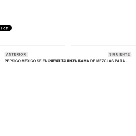
ANTERIOR
SIGUIENTE
PEPSICO MÉXICO SE ENCUENTRA EN EL TOP 5 DEL RANKING DE MERCO TALENTO
NESTLÉ LANZA GAMA DE MEZCLAS PARA RECETAS, COMIDAS Y CONDIMENTOS PARA COCINA MODERNA