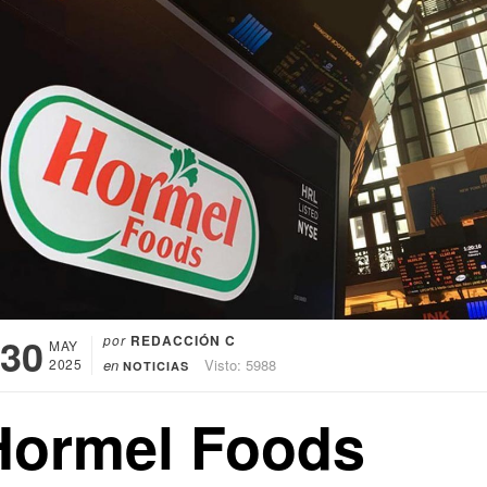
30
por
REDACCIÓN C
MAY
2025
en
Visto: 5988
NOTICIAS
Hormel Foods