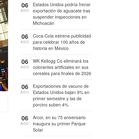
06
Estados Unidos podría frenar
exportación de aguacate tras
AGO
suspender inspecciones en
Michoacán
06
Coca-Cola estrena publicidad
para celebrar 100 años de
AGO
historia en México
06
WK Kellogg Co eliminará los
colorantes artificiales en sus
AGO
cereales para finales de 2026
06
Exportaciones de vacuno de
Estados Unidos bajan 9% en
AGO
primer semestre y las de
porcino suben 4%
06
Arcor, en su 75 aniversario
inaugura su primer Parque
AGO
Solar