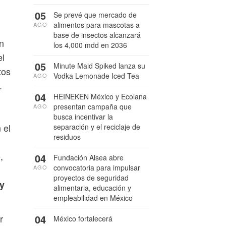
05
Se prevé que mercado de
alimentos para mascotas a
AGO
base de insectos alcanzará
n
los 4,000 mdd en 2036
el
05
Minute Maid Spiked lanza su
tos
Vodka Lemonade Iced Tea
AGO
.
04
HEINEKEN México y Ecolana
presentan campaña que
AGO
busca incentivar la
 el
separación y el reciclaje de
residuos
,
04
Fundación Alsea abre
convocatoria para impulsar
AGO
proyectos de seguridad
 y
alimentaria, educación y
empleabilidad en México
04
r
México fortalecerá