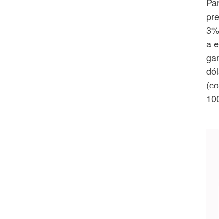
Par
pre
3%;
a e
gan
dól
(co
100