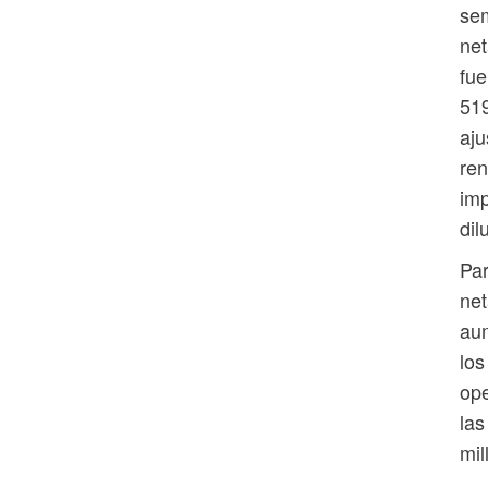
sem
net
fue
519
aju
ren
imp
dil
Par
net
aum
los
ope
las
mil