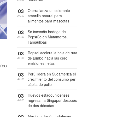
03
Oterra lanza un colorante
amarillo natural para
AGO
alimentos para mascotas
03
Se incendia bodega de
PepsiCo en Matamoros,
AGO
Tamaulipas
03
Repsol acelera la hoja de ruta
de Bimbo hacia las cero
AGO
emisiones netas
erco
03
Perú lidera en Sudamérica el
crecimiento del consumo per
AGO
cápita de pollo
03
Huevos estadounidenses
regresan a Singapur después
AGO
de dos décadas
02
México y Japón fortalecen