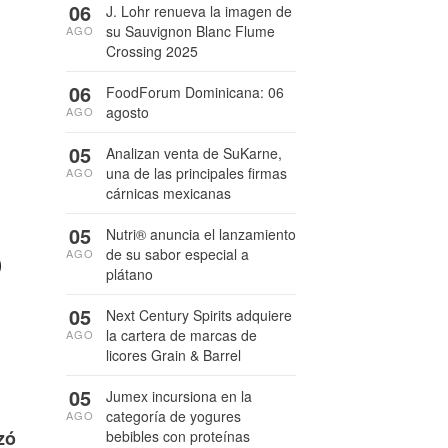
06
J. Lohr renueva la imagen de
su Sauvignon Blanc Flume
AGO
Crossing 2025
06
FoodForum Dominicana: 06
agosto
AGO
05
Analizan venta de SuKarne,
una de las principales firmas
AGO
cárnicas mexicanas
5
05
Nutri® anuncia el lanzamiento
de su sabor especial a
AGO
plátano
05
Next Century Spirits adquiere
la cartera de marcas de
AGO
licores Grain & Barrel
05
Jumex incursiona en la
categoría de yogures
AGO
zó
bebibles con proteínas