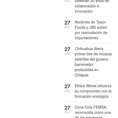
celebran 20 años de
JUL
colaboración e
innovación
27
Acciones de Tyson
Foods y JBS suben
JUL
por reanudación de
importaciones
27
Chihuahua libera
primer lote de moscas
JUL
estériles del gusano
barrenador
producidas en
Chiapas
27
Ethica Wines refuerza
su compromiso con la
JUL
formación enológica
27
Coca-Cola FEMSA,
reconocida como una
JUL
de las empresas