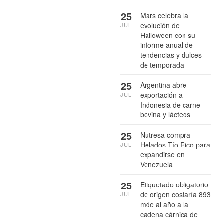
25
Mars celebra la
evolución de
JUL
Halloween con su
informe anual de
tendencias y dulces
de temporada
25
Argentina abre
exportación a
JUL
Indonesia de carne
bovina y lácteos
25
Nutresa compra
Helados Tío Rico para
JUL
expandirse en
Venezuela
25
Etiquetado obligatorio
de origen costaría 893
JUL
mde al año a la
cadena cárnica de