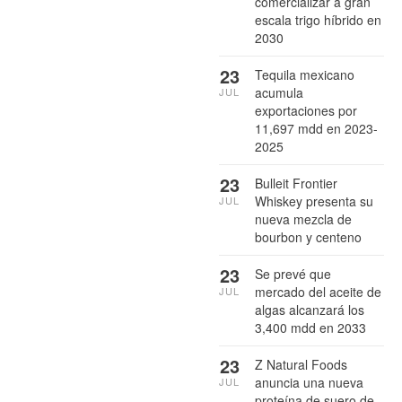
comercializar a gran
escala trigo híbrido en
2030
23
Tequila mexicano
acumula
JUL
exportaciones por
11,697 mdd en 2023-
2025
23
Bulleit Frontier
Whiskey presenta su
JUL
nueva mezcla de
bourbon y centeno
23
Se prevé que
mercado del aceite de
JUL
algas alcanzará los
3,400 mdd en 2033
23
Z Natural Foods
anuncia una nueva
JUL
proteína de suero de