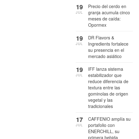
19
Precio del cerdo en
granja acumula cinco
JUL
meses de caída:
Opormex
19
DR Flavors &
Ingredients fortalece
JUL
su presencia en el
mercado asiático
19
IFF lanza sistema
estabilizador que
JUL
reduce diferencia de
textura entre las
gominolas de origen
vegetal y las
tradicionales
17
CAFFENIO amplía su
portafolio con
JUL
ENERCHILL, su
primera bebida