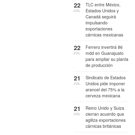
22
TLC entre México,
Estados Unidos y
JUL
Canadá seguirá
impulsando
exportaciones
cárnicas mexicanas
22
Ferrero invertirá 86
mdd en Guanajuato
JUL
para ampliar su planta
de producción
21
Sindicato de Estados
Unidos pide imponer
JUL
arancel del 75% a la
cerveza mexicana
21
Reino Unido y Suiza
cierran acuerdo que
JUL
agiliza exportaciones
cárnicas británicas