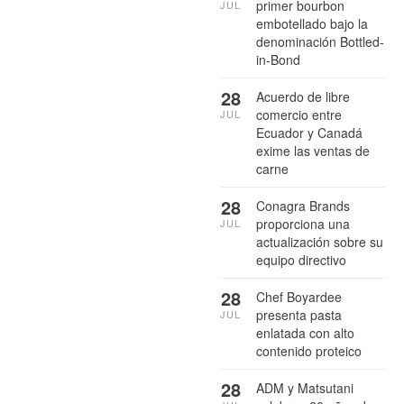
primer bourbon
JUL
embotellado bajo la
denominación Bottled-
in-Bond
28
Acuerdo de libre
comercio entre
JUL
Ecuador y Canadá
exime las ventas de
carne
28
Conagra Brands
proporciona una
JUL
actualización sobre su
equipo directivo
28
Chef Boyardee
presenta pasta
JUL
enlatada con alto
contenido proteico
28
ADM y Matsutani