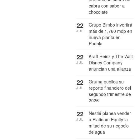
cabra con sabor a
chocolate
22
Grupo Bimbo invertirá
más de 1,760 mdp en
JUL
nueva planta en
Puebla
22
Kraft Heinz y The Walt
Disney Company
JUL
anuncian una alianza
22
Gruma publica su
reporte financiero del
JUL
segundo trimestre de
2026
22
Nestlé planea vender
a Platinum Equity la
JUL
mitad de su negocio
de agua