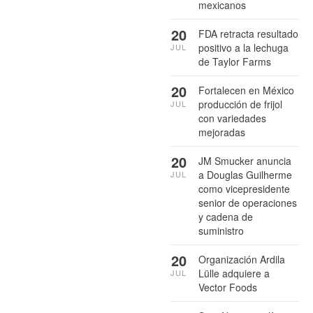
mexicanos
20
FDA retracta resultado
positivo a la lechuga
JUL
de Taylor Farms
20
Fortalecen en México
producción de frijol
JUL
con variedades
mejoradas
20
JM Smucker anuncia
a Douglas Guilherme
JUL
como vicepresidente
senior de operaciones
y cadena de
suministro
20
Organización Ardila
Lülle adquiere a
JUL
Vector Foods