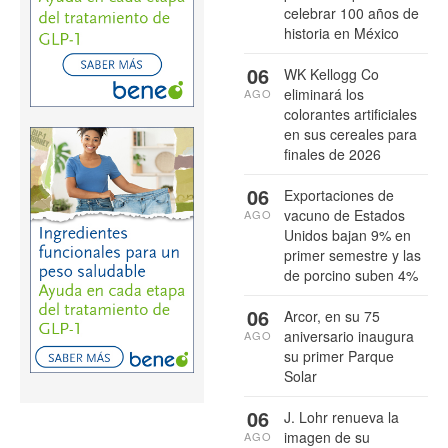
celebrar 100 años de
historia en México
06
WK Kellogg Co
eliminará los
AGO
colorantes artificiales
en sus cereales para
finales de 2026
06
Exportaciones de
vacuno de Estados
AGO
Unidos bajan 9% en
primer semestre y las
de porcino suben 4%
06
Arcor, en su 75
aniversario inaugura
AGO
su primer Parque
Solar
06
J. Lohr renueva la
imagen de su
AGO