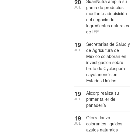
20
SuanNutra amplía su
gama de productos
JUL
mediante adquisición
del negocio de
ingredientes naturales
de IFF
19
Secretarías de Salud y
de Agricultura de
JUL
México colaboran en
investigación sobre
brote de Cyclospora
cayetanensis en
Estados Unidos
19
Alicorp realiza su
primer taller de
JUL
panadería
19
Oterra lanza
colorantes líquidos
JUL
azules naturales