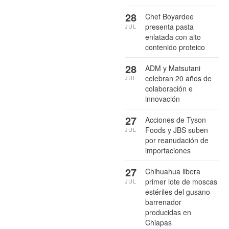
28
Chef Boyardee
presenta pasta
JUL
enlatada con alto
contenido proteico
28
ADM y Matsutani
celebran 20 años de
JUL
colaboración e
innovación
27
Acciones de Tyson
Foods y JBS suben
JUL
por reanudación de
importaciones
27
Chihuahua libera
primer lote de moscas
JUL
estériles del gusano
barrenador
producidas en
Chiapas