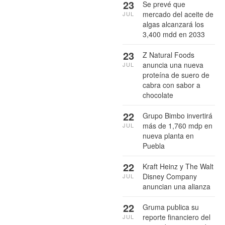
23
Se prevé que
mercado del aceite de
JUL
algas alcanzará los
3,400 mdd en 2033
23
Z Natural Foods
anuncia una nueva
JUL
proteína de suero de
cabra con sabor a
chocolate
22
Grupo Bimbo invertirá
más de 1,760 mdp en
JUL
nueva planta en
Puebla
22
Kraft Heinz y The Walt
Disney Company
JUL
anuncian una alianza
22
Gruma publica su
reporte financiero del
JUL