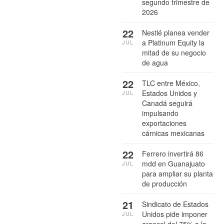
segundo trimestre de
2026
22
Nestlé planea vender
a Platinum Equity la
JUL
mitad de su negocio
de agua
22
TLC entre México,
Estados Unidos y
JUL
Canadá seguirá
impulsando
exportaciones
cárnicas mexicanas
22
Ferrero invertirá 86
mdd en Guanajuato
JUL
para ampliar su planta
de producción
21
Sindicato de Estados
Unidos pide imponer
JUL
arancel del 75% a la