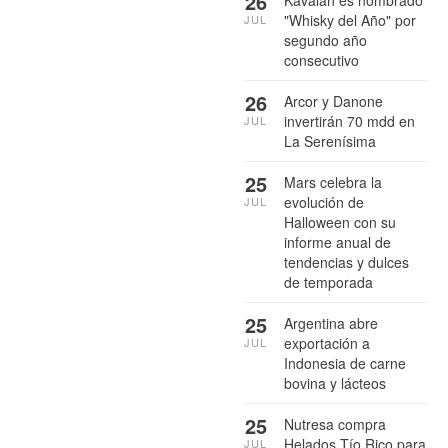
26
"Whisky del Año" por
JUL
segundo año
consecutivo
26
Arcor y Danone
invertirán 70 mdd en
JUL
La Serenísima
25
Mars celebra la
evolución de
JUL
Halloween con su
informe anual de
tendencias y dulces
de temporada
25
Argentina abre
exportación a
JUL
Indonesia de carne
bovina y lácteos
25
Nutresa compra
Helados Tío Rico para
JUL