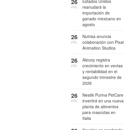
26
Estados Unidos
reanudará la
JUL
importación de
ganado mexicano en
agosto
26
Nutrisa anuncia
colaboración con Pixar
JUL
Animation Studios
26
Alicorp registra
crecimiento en ventas
JUL
y rentabilidad en el
segundo trimestre de
2026
26
Nestlé Purina PetCare
invertirá en una nueva
JUL
planta de alimentos
para mascotas en
Italia
Kavalan es nombrado