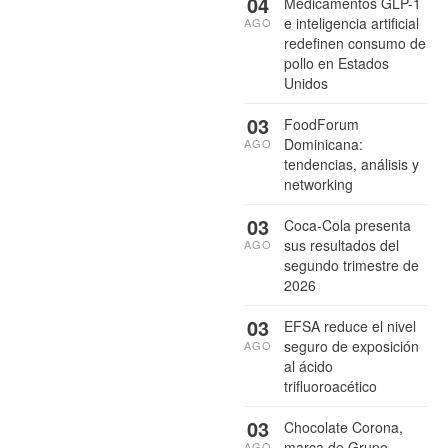
04
Medicamentos GLP-1
e inteligencia artificial
AGO
redefinen consumo de
pollo en Estados
Unidos
03
FoodForum
Dominicana:
AGO
tendencias, análisis y
networking
03
Coca-Cola presenta
sus resultados del
AGO
segundo trimestre de
2026
03
EFSA reduce el nivel
seguro de exposición
AGO
al ácido
trifluoroacético
03
Chocolate Corona,
marca de Grupo
AGO