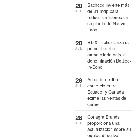
28
Bachoco invierte más
de 31 mdp para
JUL
reducir emisiones en
su planta de Nuevo
León
28
Bib & Tucker lanza su
primer bourbon
JUL
embotellado bajo la
denominación Bottled-
in-Bond
28
Acuerdo de libre
comercio entre
JUL
Ecuador y Canadá
exime las ventas de
carne
28
Conagra Brands
proporciona una
JUL
actualización sobre su
equipo directivo