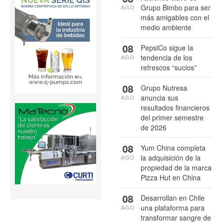
Grupo Bimbo para ser
AGO
más amigables con el
medio ambiente
08
PepsiCo sigue la
tendencia de los
AGO
refrescos “sucios”
08
Grupo Nutresa
anuncia sus
AGO
resultados financieros
del primer semestre
de 2026
08
Yum China completa
la adquisición de la
AGO
propiedad de la marca
Pizza Hut en China
08
Desarrollan en Chile
una plataforma para
AGO
transformar sangre de