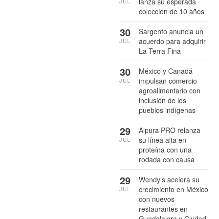
lanza su esperada
JUL
colección de 10 años
30
Sargento anuncia un
acuerdo para adquirir
JUL
La Terra Fina
30
México y Canadá
impulsan comercio
JUL
agroalimentario con
inclusión de los
pueblos indígenas
29
Alpura PRO relanza
su línea alta en
JUL
proteína con una
rodada con causa
29
Wendy’s acelera su
crecimiento en México
JUL
con nuevos
restaurantes en
Guadalajara y Ciudad