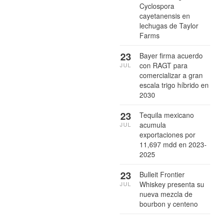
Cyclospora
cayetanensis en
lechugas de Taylor
Farms
23
Bayer firma acuerdo
con RAGT para
JUL
comercializar a gran
escala trigo híbrido en
2030
23
Tequila mexicano
acumula
JUL
exportaciones por
11,697 mdd en 2023-
2025
23
Bulleit Frontier
Whiskey presenta su
JUL
nueva mezcla de
bourbon y centeno