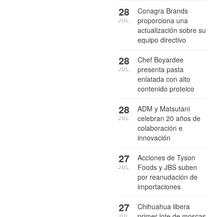
28
Conagra Brands
proporciona una
JUL
actualización sobre su
equipo directivo
28
Chef Boyardee
presenta pasta
JUL
enlatada con alto
contenido proteico
28
ADM y Matsutani
celebran 20 años de
JUL
colaboración e
innovación
27
Acciones de Tyson
Foods y JBS suben
JUL
por reanudación de
importaciones
27
Chihuahua libera
primer lote de moscas
JUL