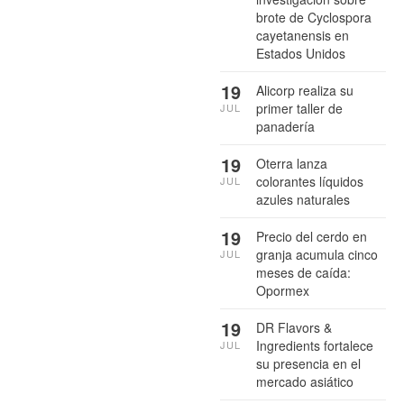
brote de Cyclospora
cayetanensis en
Estados Unidos
19
Alicorp realiza su
primer taller de
JUL
panadería
19
Oterra lanza
colorantes líquidos
JUL
azules naturales
19
Precio del cerdo en
granja acumula cinco
JUL
meses de caída:
Opormex
19
DR Flavors &
Ingredients fortalece
JUL
su presencia en el
mercado asiático