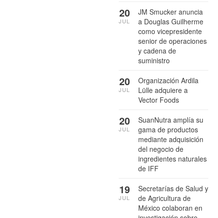
20
JM Smucker anuncia
a Douglas Guilherme
JUL
como vicepresidente
senior de operaciones
y cadena de
suministro
20
Organización Ardila
Lülle adquiere a
JUL
Vector Foods
20
SuanNutra amplía su
gama de productos
JUL
mediante adquisición
del negocio de
ingredientes naturales
de IFF
19
Secretarías de Salud y
de Agricultura de
JUL
México colaboran en
investigación sobre