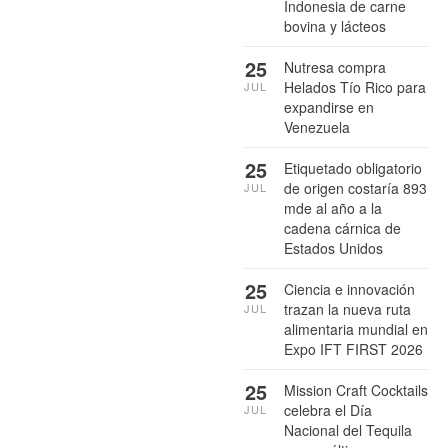
Indonesia de carne
bovina y lácteos
25
Nutresa compra
Helados Tío Rico para
JUL
expandirse en
Venezuela
25
Etiquetado obligatorio
de origen costaría 893
JUL
mde al año a la
cadena cárnica de
Estados Unidos
25
Ciencia e innovación
trazan la nueva ruta
JUL
alimentaria mundial en
Expo IFT FIRST 2026
25
Mission Craft Cocktails
celebra el Día
JUL
Nacional del Tequila