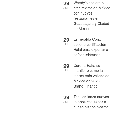
29
Wendy’s acelera su
crecimiento en México
JUL
con nuevos
restaurantes en
Guadalajara y Ciudad
de México
29
Esmeralda Corp.
obtiene certificación
JUL
Halal para exportar a
países islámicos
29
Corona Extra se
mantiene como la
JUL
marca más valiosa de
México en 2026:
Brand Finance
29
Tostitos lanza nuevos
totopos con sabor a
JUL
queso blanco picante