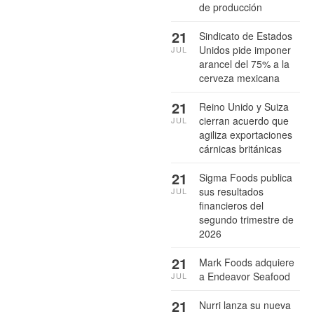
de producción
21
Sindicato de Estados
Unidos pide imponer
JUL
arancel del 75% a la
cerveza mexicana
21
Reino Unido y Suiza
cierran acuerdo que
JUL
agiliza exportaciones
cárnicas británicas
21
Sigma Foods publica
sus resultados
JUL
financieros del
segundo trimestre de
2026
21
Mark Foods adquiere
a Endeavor Seafood
JUL
21
Nurri lanza su nueva