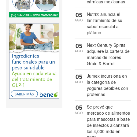
cárnicas mexicanas
05
Nutri® anuncia el
lanzamiento de su
AGO
sabor especial a
plátano
05
Next Century Spirits
adquiere la cartera de
AGO
marcas de licores
Grain & Barrel
05
Jumex incursiona en
la categoría de
AGO
yogures bebibles con
proteínas
05
Se prevé que
mercado de alimentos
AGO
para mascotas a base
de insectos alcanzará
los 4,000 mdd en