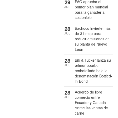
29
FAO aprueba el
primer plan mundial
JUL
para la ganadería
sostenible
28
Bachoco invierte más
de 31 mdp para
JUL
reducir emisiones en
su planta de Nuevo
León
28
Bib & Tucker lanza su
primer bourbon
JUL
embotellado bajo la
denominación Bottled-
in-Bond
28
Acuerdo de libre
comercio entre
JUL
Ecuador y Canadá
exime las ventas de
carne