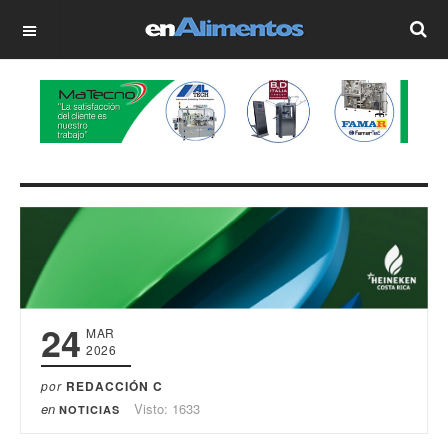
OFF CANVAS
24
MAR
2026
por
REDACCIÓN C
en
Visto: 1633
NOTICIAS