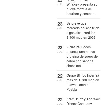
Whiskey presenta su
JUL
nueva mezcla de
bourbon y centeno
23
Se prevé que
mercado del aceite de
JUL
algas alcanzará los
3,400 mdd en 2033
23
Z Natural Foods
anuncia una nueva
JUL
proteína de suero de
cabra con sabor a
chocolate
22
Grupo Bimbo invertirá
más de 1,760 mdp en
JUL
nueva planta en
Puebla
22
Kraft Heinz y The Walt
Disney Company
JUL