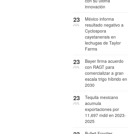
con su última
innovación
23
México informa
resultado negativo a
JUL
Cyclospora
cayetanensis en
lechugas de Taylor
Farms
23
Bayer firma acuerdo
con RAGT para
JUL
comercializar a gran
escala trigo híbrido en
2030
23
Tequila mexicano
acumula
JUL
exportaciones por
11,697 mdd en 2023-
2025
23
Bulleit Frontier