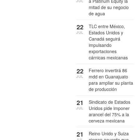
a Platinum Equity la
JUL
mitad de su negocio
de agua
22
TLC entre México,
Estados Unidos y
JUL
Canadá seguirá
impulsando
exportaciones
cárnicas mexicanas
22
Ferrero invertirá 86
mdd en Guanajuato
JUL
para ampliar su planta
de producción
21
Sindicato de Estados
Unidos pide imponer
JUL
arancel del 75% a la
cerveza mexicana
21
Reino Unido y Suiza
cierran acuerdo que
JUL