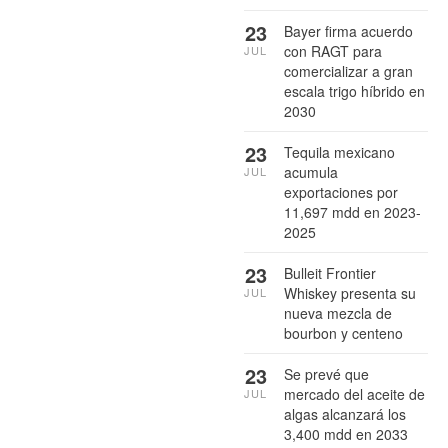
23
Bayer firma acuerdo
con RAGT para
JUL
comercializar a gran
escala trigo híbrido en
2030
23
Tequila mexicano
acumula
JUL
exportaciones por
11,697 mdd en 2023-
2025
23
Bulleit Frontier
Whiskey presenta su
JUL
nueva mezcla de
bourbon y centeno
23
Se prevé que
mercado del aceite de
JUL
algas alcanzará los
3,400 mdd en 2033