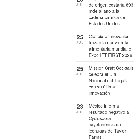
de origen costaría 893
JUL
mde al año a la
cadena cárnica de
Estados Unidos
25
Ciencia e innovación
trazan la nueva ruta
JUL
alimentaria mundial en
Expo IFT FIRST 2026
25
Mission Craft Cocktails
celebra el Día
JUL
Nacional del Tequila
con su última
innovación
23
México informa
resultado negativo a
JUL
Cyclospora
cayetanensis en
lechugas de Taylor
Farms