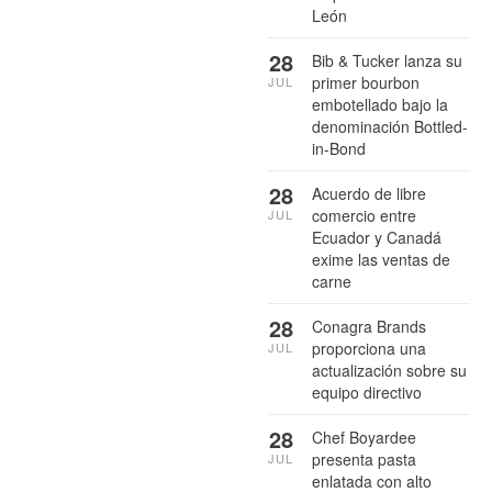
León
28
Bib & Tucker lanza su
primer bourbon
JUL
embotellado bajo la
denominación Bottled-
in-Bond
28
Acuerdo de libre
comercio entre
JUL
Ecuador y Canadá
exime las ventas de
carne
28
Conagra Brands
proporciona una
JUL
actualización sobre su
equipo directivo
28
Chef Boyardee
presenta pasta
JUL
enlatada con alto