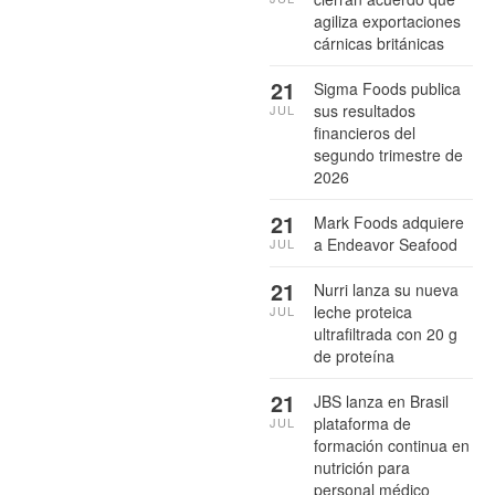
agiliza exportaciones
cárnicas británicas
21
Sigma Foods publica
sus resultados
JUL
financieros del
segundo trimestre de
2026
21
Mark Foods adquiere
a Endeavor Seafood
JUL
21
Nurri lanza su nueva
leche proteica
JUL
ultrafiltrada con 20 g
de proteína
21
JBS lanza en Brasil
plataforma de
JUL
formación continua en
nutrición para
personal médico