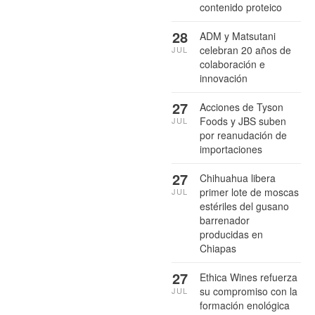
contenido proteico
28
ADM y Matsutani
celebran 20 años de
JUL
colaboración e
innovación
27
Acciones de Tyson
Foods y JBS suben
JUL
por reanudación de
importaciones
27
Chihuahua libera
primer lote de moscas
JUL
estériles del gusano
barrenador
producidas en
Chiapas
27
Ethica Wines refuerza
su compromiso con la
JUL
formación enológica