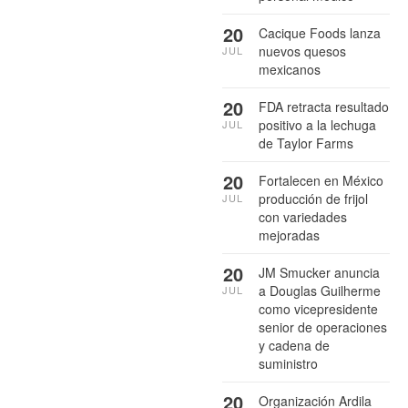
20
Cacique Foods lanza
nuevos quesos
JUL
mexicanos
20
FDA retracta resultado
positivo a la lechuga
JUL
de Taylor Farms
20
Fortalecen en México
producción de frijol
JUL
con variedades
mejoradas
20
JM Smucker anuncia
a Douglas Guilherme
JUL
como vicepresidente
senior de operaciones
y cadena de
suministro
20
Organización Ardila