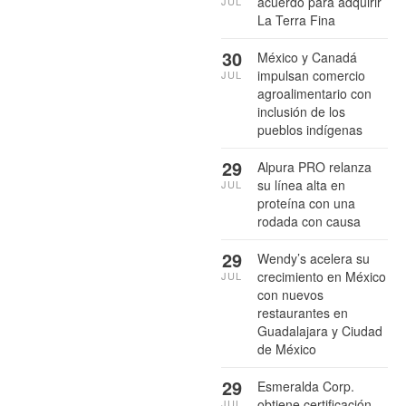
acuerdo para adquirir
JUL
La Terra Fina
30
México y Canadá
impulsan comercio
JUL
agroalimentario con
inclusión de los
pueblos indígenas
29
Alpura PRO relanza
su línea alta en
JUL
proteína con una
rodada con causa
29
Wendy’s acelera su
crecimiento en México
JUL
con nuevos
restaurantes en
Guadalajara y Ciudad
de México
29
Esmeralda Corp.
obtiene certificación
JUL