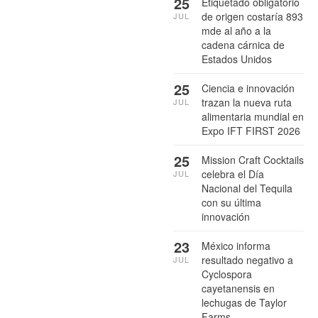
25
Etiquetado obligatorio
de origen costaría 893
JUL
mde al año a la
cadena cárnica de
Estados Unidos
25
Ciencia e innovación
trazan la nueva ruta
JUL
alimentaria mundial en
Expo IFT FIRST 2026
25
Mission Craft Cocktails
celebra el Día
JUL
Nacional del Tequila
con su última
innovación
23
México informa
resultado negativo a
JUL
Cyclospora
cayetanensis en
lechugas de Taylor
Farms