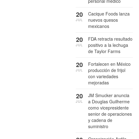
personal médico
20
Cacique Foods lanza
nuevos quesos
JUL
mexicanos
20
FDA retracta resultado
positivo a la lechuga
JUL
de Taylor Farms
20
Fortalecen en México
producción de frijol
JUL
con variedades
mejoradas
20
JM Smucker anuncia
a Douglas Guilherme
JUL
como vicepresidente
senior de operaciones
y cadena de
suministro