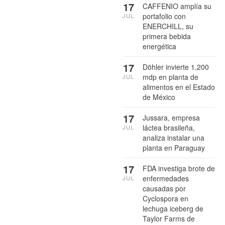
17
CAFFENIO amplía su
portafolio con
JUL
ENERCHILL, su
primera bebida
energética
17
Döhler invierte 1,200
mdp en planta de
JUL
alimentos en el Estado
de México
17
Jussara, empresa
láctea brasileña,
JUL
analiza instalar una
planta en Paraguay
17
FDA investiga brote de
enfermedades
JUL
causadas por
Cyclospora en
lechuga iceberg de
Taylor Farms de