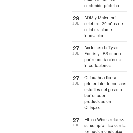
contenido proteico
28
ADM y Matsutani
celebran 20 años de
JUL
colaboración e
innovación
27
Acciones de Tyson
Foods y JBS suben
JUL
por reanudación de
importaciones
27
Chihuahua libera
primer lote de moscas
JUL
estériles del gusano
barrenador
producidas en
Chiapas
27
Ethica Wines refuerza
su compromiso con la
JUL
formación enológica