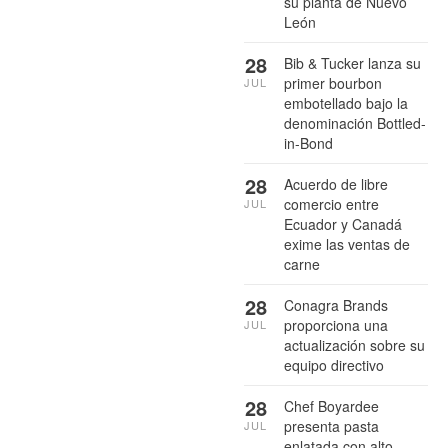
su planta de Nuevo
León
28
Bib & Tucker lanza su
primer bourbon
JUL
embotellado bajo la
denominación Bottled-
in-Bond
28
Acuerdo de libre
comercio entre
JUL
Ecuador y Canadá
exime las ventas de
carne
28
Conagra Brands
proporciona una
JUL
actualización sobre su
equipo directivo
28
Chef Boyardee
presenta pasta
JUL
enlatada con alto