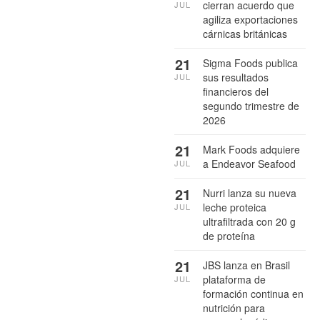
cierran acuerdo que
JUL
agiliza exportaciones
cárnicas británicas
21
Sigma Foods publica
sus resultados
JUL
financieros del
segundo trimestre de
2026
21
Mark Foods adquiere
a Endeavor Seafood
JUL
21
Nurri lanza su nueva
leche proteica
JUL
ultrafiltrada con 20 g
de proteína
21
JBS lanza en Brasil
plataforma de
JUL
formación continua en
nutrición para