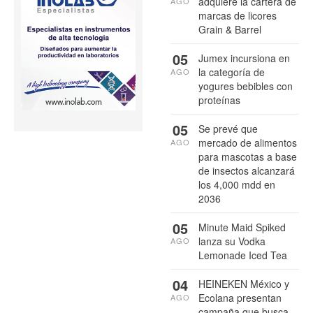
adquiere la cartera de
AGO
marcas de licores
Grain & Barrel
05
Jumex incursiona en
la categoría de
AGO
yogures bebibles con
proteínas
05
Se prevé que
mercado de alimentos
AGO
para mascotas a base
de insectos alcanzará
los 4,000 mdd en
2036
05
Minute Maid Spiked
lanza su Vodka
AGO
Lemonade Iced Tea
04
HEINEKEN México y
Ecolana presentan
AGO
campaña que busca