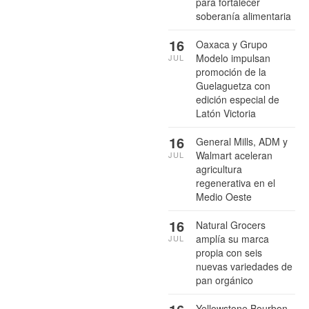
para fortalecer
soberanía alimentaria
16
Oaxaca y Grupo
Modelo impulsan
JUL
promoción de la
Guelaguetza con
edición especial de
Latón Victoria
16
General Mills, ADM y
Walmart aceleran
JUL
agricultura
regenerativa en el
Medio Oeste
16
Natural Grocers
amplía su marca
JUL
propia con seis
nuevas variedades de
pan orgánico
Yellowstone Bourbon