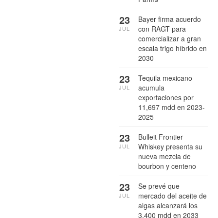
23
Bayer firma acuerdo
con RAGT para
JUL
comercializar a gran
escala trigo híbrido en
2030
23
Tequila mexicano
acumula
JUL
exportaciones por
11,697 mdd en 2023-
2025
23
Bulleit Frontier
Whiskey presenta su
JUL
nueva mezcla de
bourbon y centeno
23
Se prevé que
mercado del aceite de
JUL
algas alcanzará los
3,400 mdd en 2033