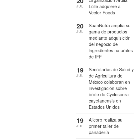
20
Organización Ardila
Lülle adquiere a
JUL
Vector Foods
20
SuanNutra amplía su
gama de productos
JUL
mediante adquisición
del negocio de
ingredientes naturales
de IFF
19
Secretarías de Salud y
de Agricultura de
JUL
México colaboran en
investigación sobre
brote de Cyclospora
cayetanensis en
Estados Unidos
19
Alicorp realiza su
primer taller de
JUL
panadería