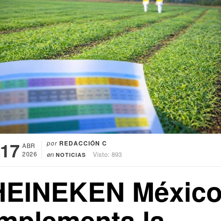
17
por
REDACCIÓN C
ABR
2026
en
Visto: 893
NOTICIAS
HEINEKEN Méxic
implementa la