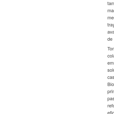
tam
mad
me
tra
ava
de 
To
col
em
sol
cas
Bio
pri
pas
ref
efi