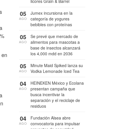
licores Grain & Barrel
s
05
Jumex incursiona en la
categoría de yogures
AGO
bebibles con proteínas
ra
9%
05
Se prevé que mercado de
alimentos para mascotas a
AGO
base de insectos alcanzará
los 4,000 mdd en 2036
 en
05
Minute Maid Spiked lanza su
Vodka Lemonade Iced Tea
AGO
04
HEINEKEN México y Ecolana
presentan campaña que
AGO
a
busca incentivar la
separación y el reciclaje de
en
residuos
04
Fundación Alsea abre
convocatoria para impulsar
AGO