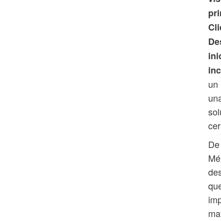
pr
Cli
De
in
in
un 
una
sol
cer
De 
Méx
des
que
imp
may