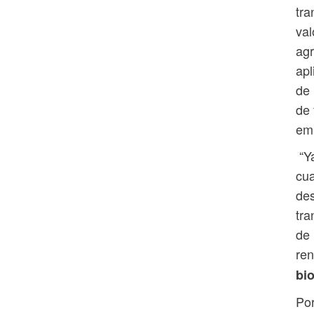
tra
val
agr
apl
de 
de 
emi
“Ya
cua
des
tra
de 
ren
bi
Por