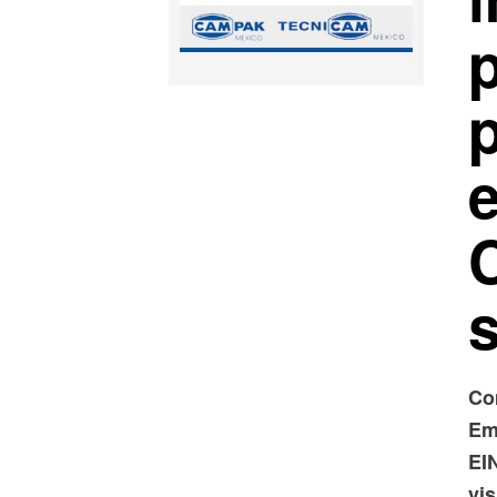
p
C
Co
Em
EI
vi