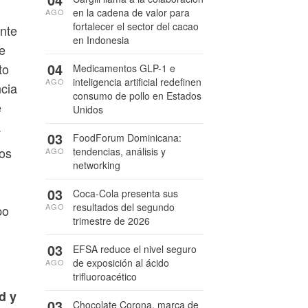
en la cadena de valor para
AGO
fortalecer el sector del cacao
ante
en Indonesia
se
04
to
Medicamentos GLP-1 e
inteligencia artificial redefinen
AGO
ncia
consumo de pollo en Estados
e
Unidos
.
03
FoodForum Dominicana:
los
tendencias, análisis y
AGO
networking
03
Coca-Cola presenta sus
resultados del segundo
AGO
po
trimestre de 2026
03
EFSA reduce el nivel seguro
de exposición al ácido
AGO
trifluoroacético
d y
03
Chocolate Corona, marca de