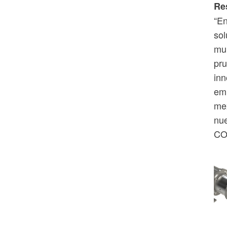
Re
“E
sol
mun
pru
inn
emp
mex
nue
CO