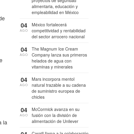
proyectos de seguridad
alimentaria, educación y
empleabilidad en México
de
04
México fortalecerá
competitividad y rentabilidad
AGO
del sector arrocero nacional
04
The Magnum Ice Cream
Company lanza sus primeros
AGO
e
helados de agua con
vitaminas y minerales
04
Mars incorpora mentol
natural trazable a su cadena
AGO
de suministro europea de
chicles
04
McCormick avanza en su
fusión con la división de
AGO
 la
alimentación de Unilever
04
Cargill llama a la colaboración