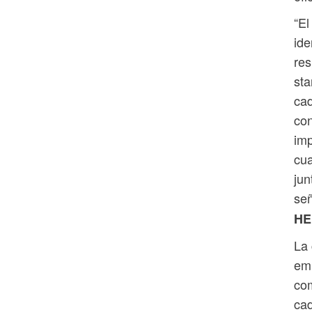
“El
ide
res
sta
cad
con
imp
cua
jun
se
HE
La 
emi
com
cad