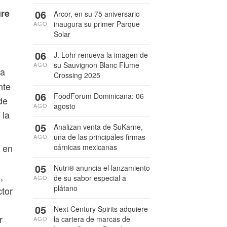
ure
06
Arcor, en su 75 aniversario
inaugura su primer Parque
AGO
Solar
06
J. Lohr renueva la imagen de
su Sauvignon Blanc Flume
AGO
ca
Crossing 2025
nte
06
FoodForum Dominicana: 06
de
agosto
AGO
 la
05
Analizan venta de SuKarne,
una de las principales firmas
AGO
 en
cárnicas mexicanas
05
Nutri® anuncia el lanzamiento
,
de su sabor especial a
AGO
plátano
ctor
05
Next Century Spirits adquiere
r
la cartera de marcas de
AGO