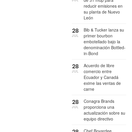
reducir emisiones en
su planta de Nuevo
León
28
Bib & Tucker lanza su
primer bourbon
JUL
embotellado bajo la
denominación Bottled-
in-Bond
28
Acuerdo de libre
comercio entre
JUL
Ecuador y Canadá
exime las ventas de
carne
28
Conagra Brands
proporciona una
JUL
actualización sobre su
equipo directivo
28
Chef Boyardee