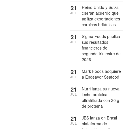
21
Reino Unido y Suiza
cierran acuerdo que
JUL
agiliza exportaciones
cárnicas británicas
21
Sigma Foods publica
sus resultados
JUL
financieros del
segundo trimestre de
2026
21
Mark Foods adquiere
a Endeavor Seafood
JUL
21
Nurri lanza su nueva
leche proteica
JUL
ultrafiltrada con 20 g
de proteína
21
JBS lanza en Brasil
plataforma de
JUL