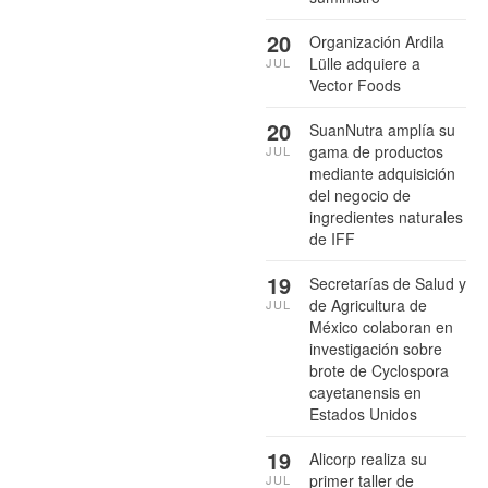
20
Organización Ardila
Lülle adquiere a
JUL
Vector Foods
20
SuanNutra amplía su
gama de productos
JUL
mediante adquisición
del negocio de
ingredientes naturales
de IFF
19
Secretarías de Salud y
de Agricultura de
JUL
México colaboran en
investigación sobre
brote de Cyclospora
cayetanensis en
Estados Unidos
19
Alicorp realiza su
primer taller de
JUL