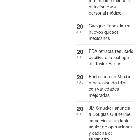
formación continua en
nutrición para
personal médico
20
Cacique Foods lanza
nuevos quesos
JUL
mexicanos
20
FDA retracta resultado
positivo a la lechuga
JUL
de Taylor Farms
20
Fortalecen en México
producción de frijol
JUL
con variedades
mejoradas
20
JM Smucker anuncia
a Douglas Guilherme
JUL
como vicepresidente
senior de operaciones
y cadena de
suministro