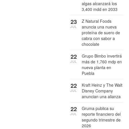
algas alcanzará los
3,400 mdd en 2033
23
Z Natural Foods
anuncia una nueva
JUL
proteína de suero de
cabra con sabor a
chocolate
22
Grupo Bimbo invertirá
más de 1,760 mdp en
JUL
nueva planta en
Puebla
22
Kraft Heinz y The Walt
Disney Company
JUL
anuncian una alianza
22
Gruma publica su
reporte financiero del
JUL
segundo trimestre de
2026