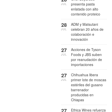
presenta pasta
JUL
enlatada con alto
contenido proteico
28
ADM y Matsutani
celebran 20 años de
JUL
colaboración e
innovación
27
Acciones de Tyson
Foods y JBS suben
JUL
por reanudación de
importaciones
27
Chihuahua libera
primer lote de moscas
JUL
estériles del gusano
barrenador
producidas en
Chiapas
27
Ethica Wines refuerza