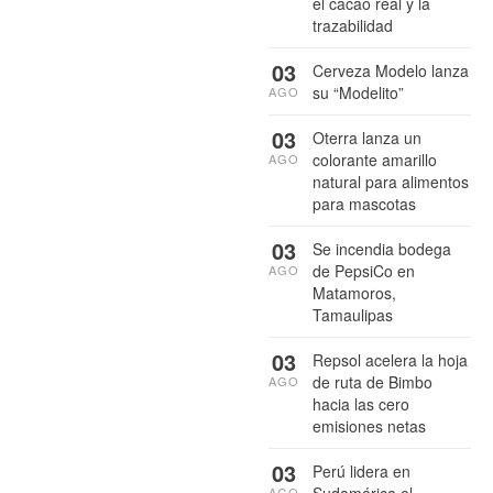
el cacao real y la
trazabilidad
03
Cerveza Modelo lanza
su “Modelito”
AGO
03
Oterra lanza un
colorante amarillo
AGO
natural para alimentos
para mascotas
03
Se incendia bodega
de PepsiCo en
AGO
Matamoros,
Tamaulipas
03
Repsol acelera la hoja
de ruta de Bimbo
AGO
hacia las cero
emisiones netas
03
Perú lidera en
Sudamérica el
AGO