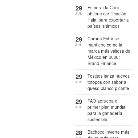
29
Esmeralda Corp.
obtiene certificación
JUL
Halal para exportar a
países islámicos
29
Corona Extra se
mantiene como la
JUL
marca más valiosa de
México en 2026:
Brand Finance
29
Tostitos lanza nuevos
totopos con sabor a
JUL
queso blanco picante
29
FAO aprueba el
primer plan mundial
JUL
para la ganadería
sostenible
28
Bachoco invierte más
de 31 mdp para
JUL