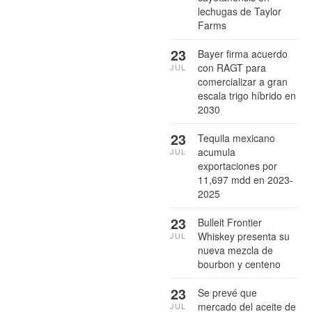
lechugas de Taylor
Farms
23
Bayer firma acuerdo
con RAGT para
JUL
comercializar a gran
escala trigo híbrido en
2030
23
Tequila mexicano
acumula
JUL
exportaciones por
11,697 mdd en 2023-
2025
23
Bulleit Frontier
Whiskey presenta su
JUL
nueva mezcla de
bourbon y centeno
23
Se prevé que
mercado del aceite de
JUL