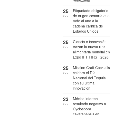
25
Etiquetado obligatorio
de origen costaría 893
JUL
mde al año a la
cadena cárnica de
Estados Unidos
25
Ciencia e innovación
trazan la nueva ruta
JUL
alimentaria mundial en
Expo IFT FIRST 2026
25
Mission Craft Cocktails
celebra el Día
JUL
Nacional del Tequila
con su última
innovación
23
México informa
resultado negativo a
JUL
Cyclospora
cayetanensis en