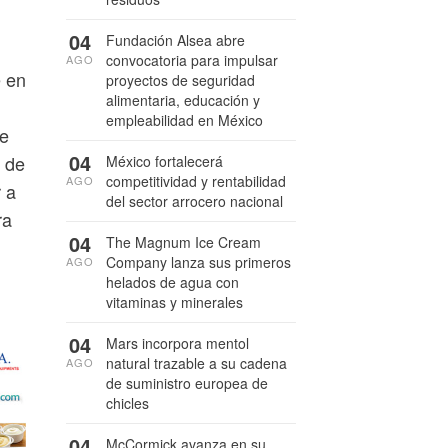
04
Fundación Alsea abre
convocatoria para impulsar
AGO
e en
proyectos de seguridad
alimentaria, educación y
empleabilidad en México
ue
04
s de
México fortalecerá
competitividad y rentabilidad
AGO
r a
del sector arrocero nacional
ra
04
The Magnum Ice Cream
Company lanza sus primeros
AGO
helados de agua con
vitaminas y minerales
04
Mars incorpora mentol
natural trazable a su cadena
AGO
de suministro europea de
chicles
04
McCormick avanza en su