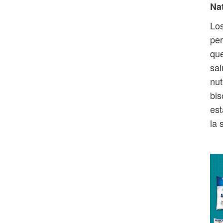
Na
Los
per
que
sal
nut
bis
est
la 