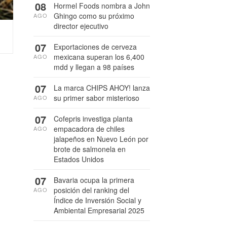
08
Hormel Foods nombra a John
Ghingo como su próximo
AGO
director ejecutivo
07
Exportaciones de cerveza
mexicana superan los 6,400
AGO
mdd y llegan a 98 países
07
La marca CHIPS AHOY! lanza
su primer sabor misterioso
AGO
07
Cofepris investiga planta
empacadora de chiles
AGO
jalapeños en Nuevo León por
brote de salmonela en
Estados Unidos
07
Bavaria ocupa la primera
posición del ranking del
AGO
Índice de Inversión Social y
Ambiental Empresarial 2025