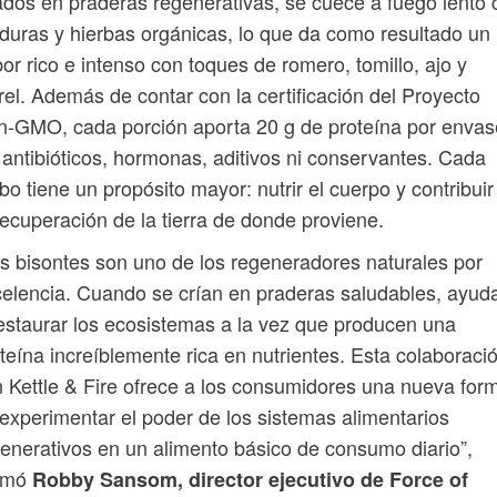
ados en praderas regenerativas, se cuece a fuego lento 
duras y hierbas orgánicas, lo que da como resultado un
or rico e intenso con toques de romero, tomillo, ajo y
rel. Además de contar con la certificación del Proyecto
-GMO, cada porción aporta 20 g de proteína por envas
 antibióticos, hormonas, aditivos ni conservantes. Cada
bo tiene un propósito mayor: nutrir el cuerpo y contribuir
recuperación de la tierra de donde proviene.
s bisontes son uno de los regeneradores naturales por
elencia. Cuando se crían en praderas saludables, ayud
estaurar los ecosistemas a la vez que producen una
teína increíblemente rica en nutrientes. Esta colaboraci
 Kettle & Fire ofrece a los consumidores una nueva for
experimentar el poder de los sistemas alimentarios
enerativos en un alimento básico de consumo diario”,
irmó
Robby Sansom, director ejecutivo de Force of