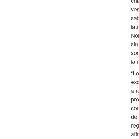
cri
ver
sab
lau
Non
sin
sor
la 
“Lo
exc
a r
pro
con
de 
reg
af