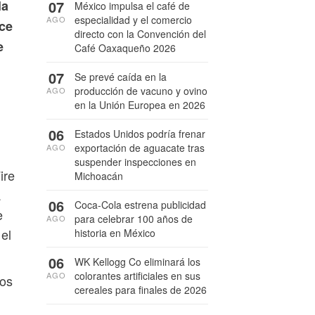
07
la
México impulsa el café de
especialidad y el comercio
AGO
rce
directo con la Convención del
e
Café Oaxaqueño 2026
07
Se prevé caída en la
producción de vacuno y ovino
AGO
en la Unión Europea en 2026
06
Estados Unidos podría frenar
exportación de aguacate tras
AGO
suspender inspecciones en
ire
Michoacán
a
06
Coca-Cola estrena publicidad
e
para celebrar 100 años de
AGO
el
historia en México
06
WK Kellogg Co eliminará los
colorantes artificiales en sus
AGO
tos
cereales para finales de 2026