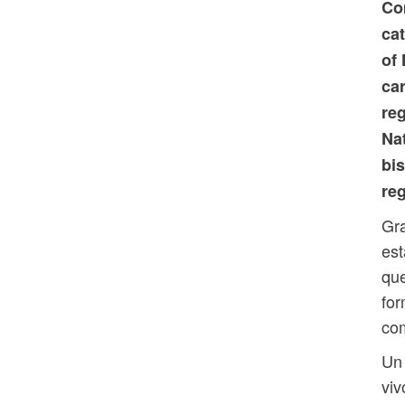
Co
ca
of
car
reg
Na
bi
re
Gra
est
que
for
com
Un 
viv