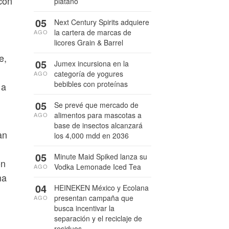
con
plátano
05
Next Century Spirits adquiere
la cartera de marcas de
AGO
licores Grain & Barrel
e,
05
Jumex incursiona en la
categoría de yogures
AGO
bebibles con proteínas
 a
05
Se prevé que mercado de
alimentos para mascotas a
AGO
base de insectos alcanzará
an
los 4,000 mdd en 2036
05
Minute Maid Spiked lanza su
ón
Vodka Lemonade Iced Tea
AGO
ma
04
HEINEKEN México y Ecolana
presentan campaña que
AGO
busca incentivar la
separación y el reciclaje de
residuos