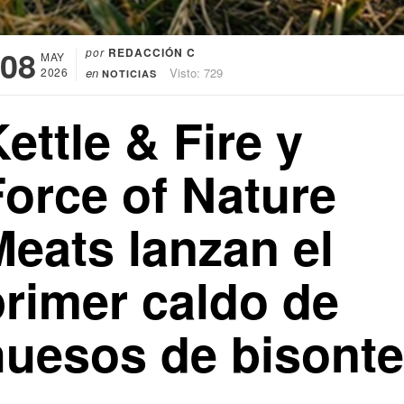
08
por
REDACCIÓN C
MAY
2026
en
Visto: 729
NOTICIAS
ettle & Fire y
Force of Nature
Meats lanzan el
primer caldo de
huesos de bisonte