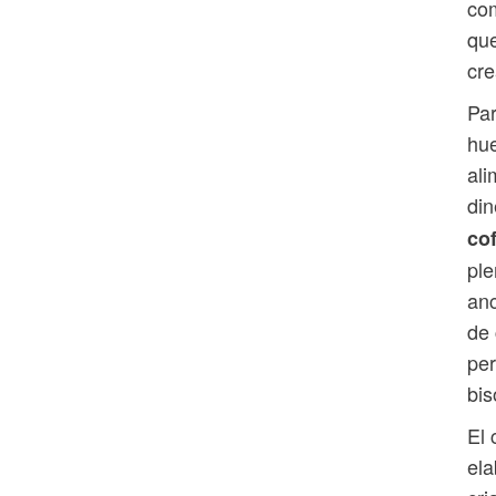
com
que
cre
Par
hue
ali
din
cof
ple
an
de 
per
bis
El 
ela