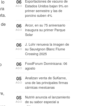
06
 lo
Exportaciones de vacuno de
Estados Unidos bajan 9% en
AGO
ara
primer semestre y las de
eta.
porcino suben 4%
 de
06
Arcor, en su 75 aniversario
inaugura su primer Parque
AGO
Solar
06
J. Lohr renueva la imagen de
su Sauvignon Blanc Flume
AGO
Crossing 2025
06
FoodForum Dominicana: 06
o
agosto
AGO
05
Analizan venta de SuKarne,
una de las principales firmas
AGO
cárnicas mexicanas
re,
05
Nutri® anuncia el lanzamiento
de su sabor especial a
AGO