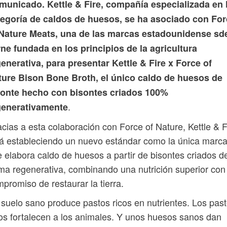
municado. Kettle & Fire, compañía especializada en 
tegoría de caldos de huesos, se ha asociado con Fo
 Nature Meats, una de las marcas estadounidense sd
ne fundada en los principios de la agricultura
enerativa, para presentar Kettle & Fire x Force of
ture Bison Bone Broth, el único caldo de huesos de
sonte hecho con bisontes criados 100%
.
generativamente
cias a esta colaboración con Force of Nature, Kettle & F
á estableciendo un nuevo estándar como la única marc
 elabora caldo de huesos a partir de bisontes criados d
ma regenerativa, combinando una nutrición superior con 
promiso de restaurar la tierra.
suelo sano produce pastos ricos en nutrientes. Los pas
os fortalecen a los animales. Y unos huesos sanos dan