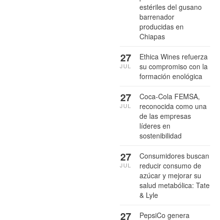
estériles del gusano
barrenador
producidas en
Chiapas
27
Ethica Wines refuerza
su compromiso con la
JUL
formación enológica
27
Coca-Cola FEMSA,
reconocida como una
JUL
de las empresas
líderes en
sostenibilidad
27
Consumidores buscan
reducir consumo de
JUL
azúcar y mejorar su
salud metabólica: Tate
& Lyle
27
PepsiCo genera