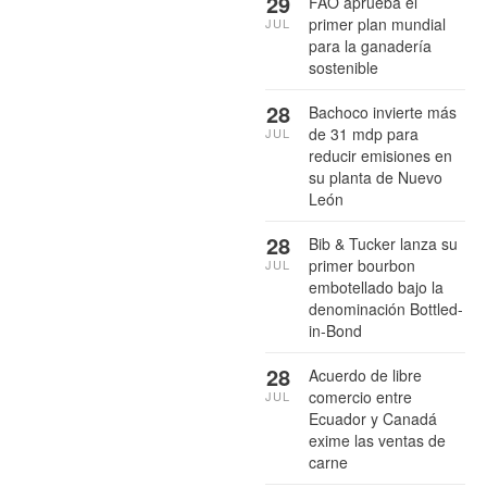
29
FAO aprueba el
primer plan mundial
JUL
para la ganadería
sostenible
28
Bachoco invierte más
de 31 mdp para
JUL
reducir emisiones en
su planta de Nuevo
León
28
Bib & Tucker lanza su
primer bourbon
JUL
embotellado bajo la
denominación Bottled-
in-Bond
28
Acuerdo de libre
comercio entre
JUL
Ecuador y Canadá
exime las ventas de
carne