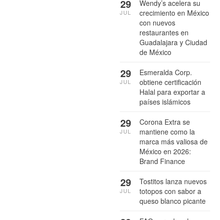
29
Wendy’s acelera su
crecimiento en México
JUL
con nuevos
restaurantes en
Guadalajara y Ciudad
de México
29
Esmeralda Corp.
obtiene certificación
JUL
Halal para exportar a
países islámicos
29
Corona Extra se
mantiene como la
JUL
marca más valiosa de
México en 2026:
Brand Finance
29
Tostitos lanza nuevos
totopos con sabor a
JUL
queso blanco picante