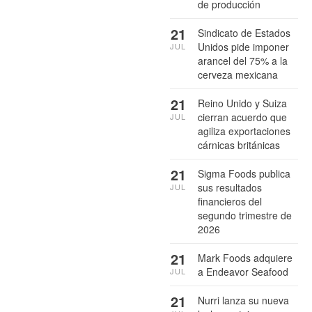
de producción
21
Sindicato de Estados
Unidos pide imponer
JUL
arancel del 75% a la
cerveza mexicana
21
Reino Unido y Suiza
cierran acuerdo que
JUL
agiliza exportaciones
cárnicas británicas
21
Sigma Foods publica
sus resultados
JUL
financieros del
segundo trimestre de
2026
21
Mark Foods adquiere
a Endeavor Seafood
JUL
21
Nurri lanza su nueva