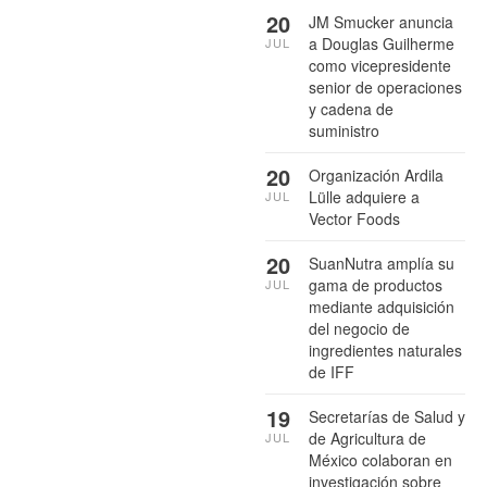
20
JM Smucker anuncia
a Douglas Guilherme
JUL
como vicepresidente
senior de operaciones
y cadena de
suministro
20
Organización Ardila
Lülle adquiere a
JUL
Vector Foods
20
SuanNutra amplía su
gama de productos
JUL
mediante adquisición
del negocio de
ingredientes naturales
de IFF
19
Secretarías de Salud y
de Agricultura de
JUL
México colaboran en
investigación sobre