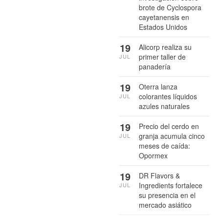
brote de Cyclospora
cayetanensis en
Estados Unidos
19
Alicorp realiza su
primer taller de
JUL
panadería
19
Oterra lanza
colorantes líquidos
JUL
azules naturales
19
Precio del cerdo en
granja acumula cinco
JUL
meses de caída:
Opormex
19
DR Flavors &
Ingredients fortalece
JUL
su presencia en el
mercado asiático