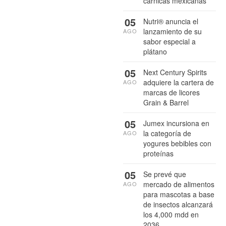
cárnicas mexicanas
05
Nutri® anuncia el
lanzamiento de su
AGO
sabor especial a
plátano
05
Next Century Spirits
adquiere la cartera de
AGO
marcas de licores
Grain & Barrel
05
Jumex incursiona en
la categoría de
AGO
yogures bebibles con
proteínas
05
Se prevé que
mercado de alimentos
AGO
para mascotas a base
de insectos alcanzará
los 4,000 mdd en
2036