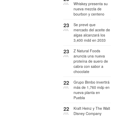
Whiskey presenta su
JUL
nueva mezcla de
bourbon y centeno
23
Se prevé que
mercado del aceite de
JUL
algas alcanzará los
3,400 mdd en 2033
23
Z Natural Foods
anuncia una nueva
JUL
proteína de suero de
cabra con sabor a
chocolate
22
Grupo Bimbo invertirá
más de 1,760 mdp en
JUL
nueva planta en
Puebla
22
Kraft Heinz y The Walt
Disney Company
JUL