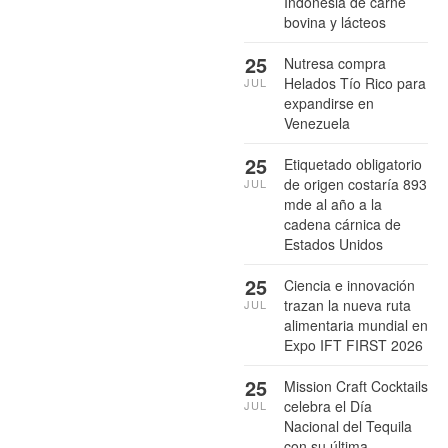
Indonesia de carne
bovina y lácteos
25
Nutresa compra
Helados Tío Rico para
JUL
expandirse en
Venezuela
25
Etiquetado obligatorio
de origen costaría 893
JUL
mde al año a la
cadena cárnica de
Estados Unidos
25
Ciencia e innovación
trazan la nueva ruta
JUL
alimentaria mundial en
Expo IFT FIRST 2026
25
Mission Craft Cocktails
celebra el Día
JUL
Nacional del Tequila
con su última