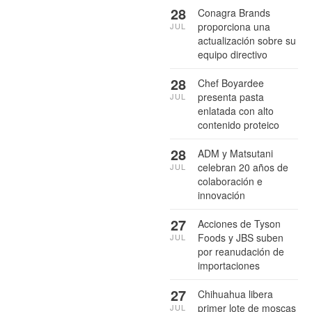
28
Conagra Brands
proporciona una
JUL
actualización sobre su
equipo directivo
28
Chef Boyardee
presenta pasta
JUL
enlatada con alto
contenido proteico
28
ADM y Matsutani
celebran 20 años de
JUL
colaboración e
innovación
27
Acciones de Tyson
Foods y JBS suben
JUL
por reanudación de
importaciones
27
Chihuahua libera
primer lote de moscas
JUL