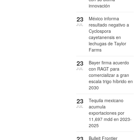
innovación
23
México informa
resultado negativo a
JUL
Cyclospora
cayetanensis en
lechugas de Taylor
Farms
23
Bayer firma acuerdo
con RAGT para
JUL
comercializar a gran
escala trigo híbrido en
2030
23
Tequila mexicano
acumula
JUL
exportaciones por
11,697 mdd en 2023-
2025
23
Bulleit Frontier