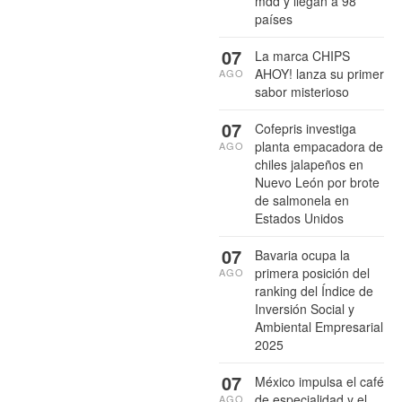
mdd y llegan a 98
países
07
La marca CHIPS
AHOY! lanza su primer
AGO
sabor misterioso
07
Cofepris investiga
planta empacadora de
AGO
chiles jalapeños en
Nuevo León por brote
de salmonela en
Estados Unidos
07
Bavaria ocupa la
primera posición del
AGO
ranking del Índice de
Inversión Social y
Ambiental Empresarial
2025
07
México impulsa el café
de especialidad y el
AGO