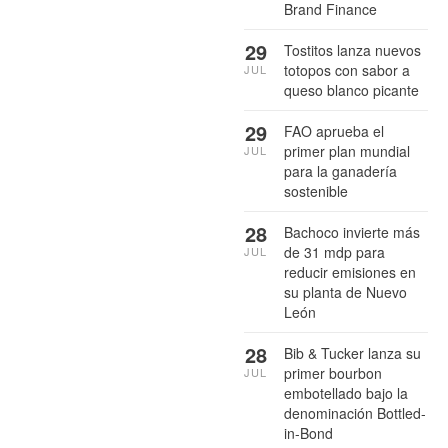
Brand Finance
29
Tostitos lanza nuevos
totopos con sabor a
JUL
queso blanco picante
29
FAO aprueba el
primer plan mundial
JUL
para la ganadería
sostenible
28
Bachoco invierte más
de 31 mdp para
JUL
reducir emisiones en
su planta de Nuevo
León
28
Bib & Tucker lanza su
primer bourbon
JUL
embotellado bajo la
denominación Bottled-
in-Bond