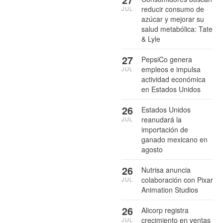
reducir consumo de
JUL
azúcar y mejorar su
salud metabólica: Tate
& Lyle
27
PepsiCo genera
empleos e impulsa
JUL
actividad económica
en Estados Unidos
26
Estados Unidos
reanudará la
JUL
importación de
ganado mexicano en
agosto
26
Nutrisa anuncia
colaboración con Pixar
JUL
Animation Studios
26
Alicorp registra
crecimiento en ventas
JUL