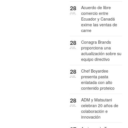
28
Acuerdo de libre
comercio entre
JUL
Ecuador y Canadá
exime las ventas de
carne
28
Conagra Brands
proporciona una
JUL
actualización sobre su
equipo directivo
28
Chef Boyardee
presenta pasta
JUL
enlatada con alto
contenido proteico
28
ADM y Matsutani
celebran 20 años de
JUL
colaboración e
innovación