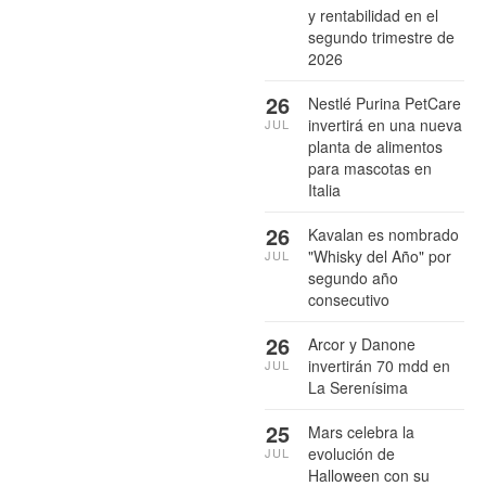
y rentabilidad en el
segundo trimestre de
2026
26
Nestlé Purina PetCare
invertirá en una nueva
JUL
planta de alimentos
para mascotas en
Italia
26
Kavalan es nombrado
"Whisky del Año" por
JUL
segundo año
consecutivo
26
Arcor y Danone
invertirán 70 mdd en
JUL
La Serenísima
25
Mars celebra la
evolución de
JUL
Halloween con su