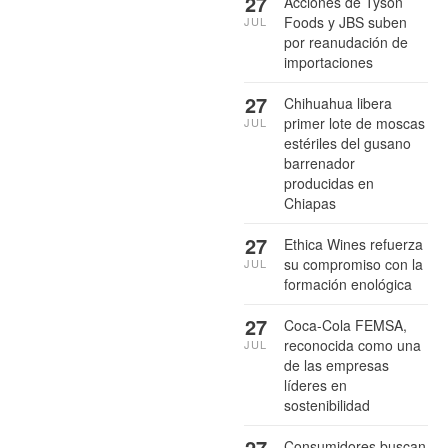
27
Acciones de Tyson
Foods y JBS suben
JUL
por reanudación de
importaciones
27
Chihuahua libera
primer lote de moscas
JUL
estériles del gusano
barrenador
producidas en
Chiapas
27
Ethica Wines refuerza
su compromiso con la
JUL
formación enológica
27
Coca-Cola FEMSA,
reconocida como una
JUL
de las empresas
líderes en
sostenibilidad
27
Consumidores buscan