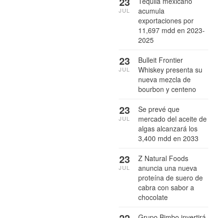
23
Tequila mexicano
acumula
JUL
exportaciones por
11,697 mdd en 2023-
2025
23
Bulleit Frontier
Whiskey presenta su
JUL
nueva mezcla de
bourbon y centeno
23
Se prevé que
mercado del aceite de
JUL
algas alcanzará los
3,400 mdd en 2033
23
Z Natural Foods
anuncia una nueva
JUL
proteína de suero de
cabra con sabor a
chocolate
22
Grupo Bimbo invertirá