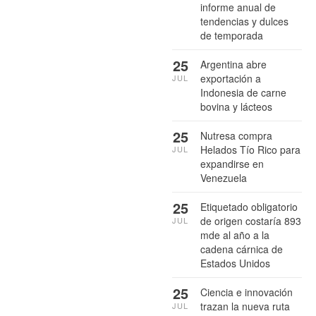
informe anual de
tendencias y dulces
de temporada
25
Argentina abre
exportación a
JUL
Indonesia de carne
bovina y lácteos
25
Nutresa compra
Helados Tío Rico para
JUL
expandirse en
Venezuela
25
Etiquetado obligatorio
de origen costaría 893
JUL
mde al año a la
cadena cárnica de
Estados Unidos
25
Ciencia e innovación
trazan la nueva ruta
JUL