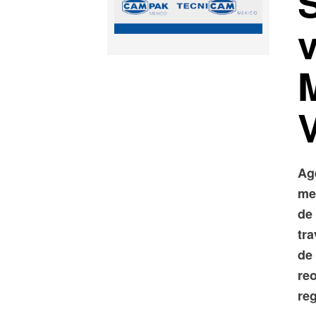
v
Ag
me
de
tra
de
re
re