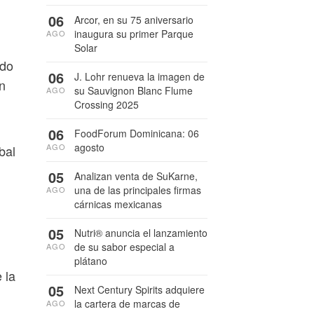
06
Arcor, en su 75 aniversario
inaugura su primer Parque
AGO
Solar
ado
06
J. Lohr renueva la imagen de
n
su Sauvignon Blanc Flume
AGO
Crossing 2025
06
FoodForum Dominicana: 06
agosto
AGO
bal
05
Analizan venta de SuKarne,
una de las principales firmas
AGO
cárnicas mexicanas
05
Nutri® anuncia el lanzamiento
de su sabor especial a
AGO
plátano
 la
05
Next Century Spirits adquiere
la cartera de marcas de
AGO