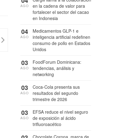
04
en la cadena de valor para
AGO
fortalecer el sector del cacao
en Indonesia
04
Medicamentos GLP-1 e
inteligencia artificial redefinen
AGO
consumo de pollo en Estados
Unidos
03
FoodForum Dominicana:
tendencias, análisis y
AGO
networking
03
Coca-Cola presenta sus
resultados del segundo
AGO
trimestre de 2026
03
EFSA reduce el nivel seguro
de exposición al ácido
AGO
trifluoroacético
03
Chocolate Corona, marca de