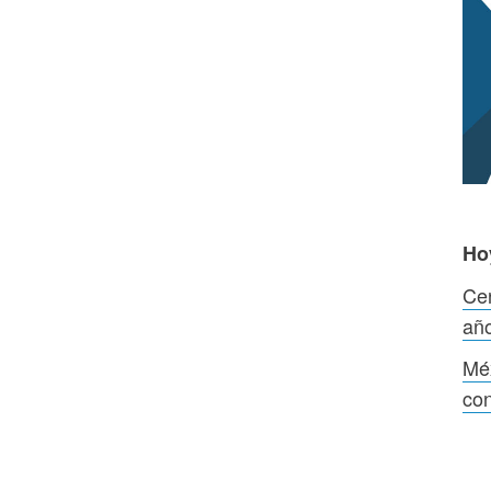
Ho
Cen
añ
Méx
con