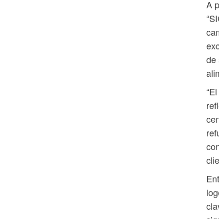
A p
“SI
cam
exc
de 
ali
“El
ref
cen
ref
con
cli
Ent
log
cla