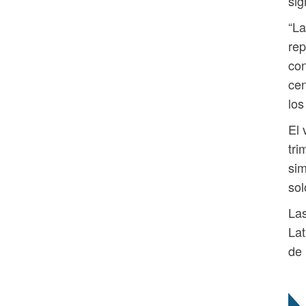
si
“La
rep
con
cen
los
El 
tri
sim
sol
Las
Lat
de 