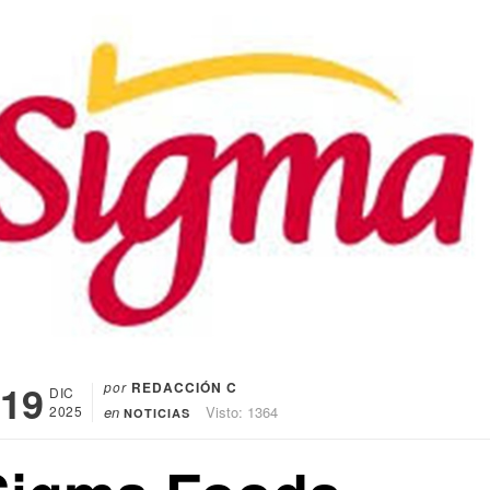
19
por
REDACCIÓN C
DIC
2025
en
Visto: 1364
NOTICIAS