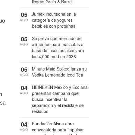
licores Grain & Barrel
05
Jumex incursiona en la
guo
categoría de yogures
AGO
bebibles con proteínas
05
Se prevé que mercado de
alimentos para mascotas a
AGO
base de insectos alcanzará
los 4,000 mdd en 2036
05
Minute Maid Spiked lanza su
Vodka Lemonade Iced Tea
AGO
04
HEINEKEN México y Ecolana
n
presentan campaña que
AGO
busca incentivar la
lsa
separación y el reciclaje de
residuos
04
Fundación Alsea abre
convocatoria para impulsar
AGO