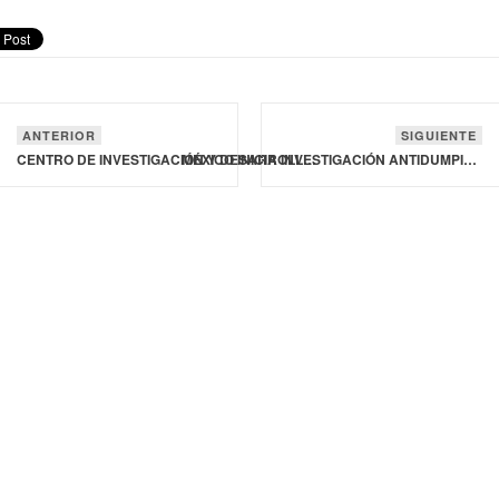
ANTERIOR
SIGUIENTE
CENTRO DE INVESTIGACIÓN Y DESARROLLO DE COCA‑COLA CUMPLE 10 AÑOS EN MÉXICO
MÉXICO INICIA INVESTIGACIÓN ANTIDUMPING Y ANTISUBVENCIÓN CONTRA IMPORTACIONES DE CARNE DE CERDO DE ESTADOS UNIDOS