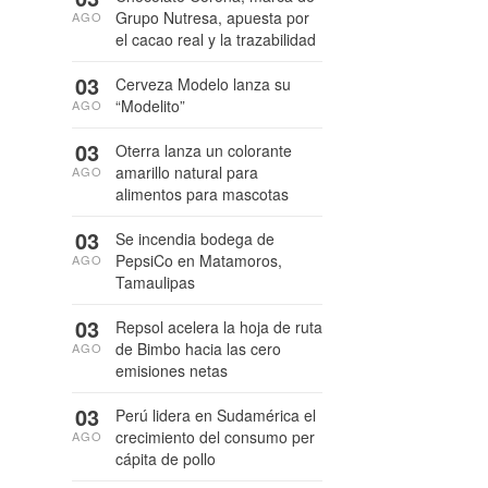
Grupo Nutresa, apuesta por
AGO
el cacao real y la trazabilidad
03
Cerveza Modelo lanza su
“Modelito”
AGO
03
Oterra lanza un colorante
amarillo natural para
AGO
alimentos para mascotas
03
Se incendia bodega de
PepsiCo en Matamoros,
AGO
Tamaulipas
03
Repsol acelera la hoja de ruta
de Bimbo hacia las cero
AGO
emisiones netas
03
Perú lidera en Sudamérica el
crecimiento del consumo per
AGO
cápita de pollo