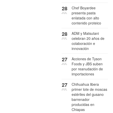
28
Chef Boyardee
presenta pasta
JUL
enlatada con alto
contenido proteico
28
ADM y Matsutani
celebran 20 años de
JUL
colaboración e
innovación
27
Acciones de Tyson
Foods y JBS suben
JUL
por reanudación de
importaciones
27
Chihuahua libera
primer lote de moscas
JUL
estériles del gusano
barrenador
producidas en
Chiapas