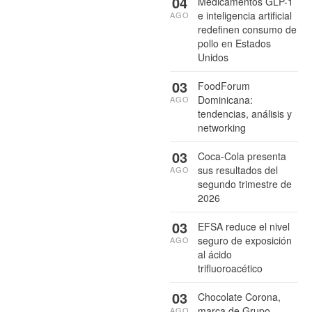
04
Medicamentos GLP-1
e inteligencia artificial
AGO
redefinen consumo de
pollo en Estados
Unidos
03
FoodForum
Dominicana:
AGO
tendencias, análisis y
networking
03
Coca-Cola presenta
sus resultados del
AGO
segundo trimestre de
2026
03
EFSA reduce el nivel
seguro de exposición
AGO
al ácido
trifluoroacético
03
Chocolate Corona,
marca de Grupo
AGO