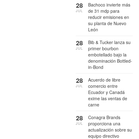
28
Bachoco invierte más
de 31 mdp para
JUL
reducir emisiones en
su planta de Nuevo
León
28
Bib & Tucker lanza su
primer bourbon
JUL
embotellado bajo la
denominación Bottled-
in-Bond
28
Acuerdo de libre
comercio entre
JUL
Ecuador y Canadá
exime las ventas de
carne
28
Conagra Brands
proporciona una
JUL
actualización sobre su
equipo directivo