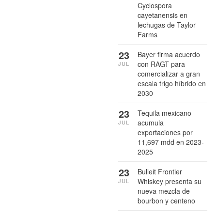
Cyclospora
cayetanensis en
lechugas de Taylor
Farms
23
Bayer firma acuerdo
con RAGT para
JUL
comercializar a gran
escala trigo híbrido en
2030
23
Tequila mexicano
acumula
JUL
exportaciones por
11,697 mdd en 2023-
2025
23
Bulleit Frontier
Whiskey presenta su
JUL
nueva mezcla de
bourbon y centeno