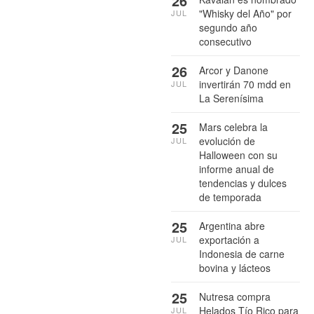
26
"Whisky del Año" por
JUL
segundo año
consecutivo
26
Arcor y Danone
invertirán 70 mdd en
JUL
La Serenísima
25
Mars celebra la
evolución de
JUL
Halloween con su
informe anual de
tendencias y dulces
de temporada
25
Argentina abre
exportación a
JUL
Indonesia de carne
bovina y lácteos
25
Nutresa compra
Helados Tío Rico para
JUL