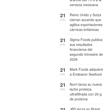
cerveza mexicana
21
Reino Unido y Suiza
cierran acuerdo que
JUL
agiliza exportaciones
cárnicas británicas
21
Sigma Foods publica
sus resultados
JUL
financieros del
segundo trimestre de
2026
21
Mark Foods adquiere
a Endeavor Seafood
JUL
21
Nurri lanza su nueva
leche proteica
JUL
ultrafiltrada con 20 g
de proteína
21
JBS lanza en Brasil