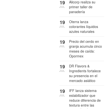
19
Alicorp realiza su
primer taller de
JUL
panadería
19
Oterra lanza
colorantes líquidos
JUL
azules naturales
19
Precio del cerdo en
granja acumula cinco
JUL
meses de caída:
Opormex
19
DR Flavors &
Ingredients fortalece
JUL
su presencia en el
mercado asiático
19
IFF lanza sistema
estabilizador que
JUL
reduce diferencia de
textura entre las