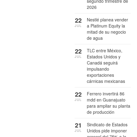
segundo trimestre de
2026
22
Nestlé planea vender
a Platinum Equity la
JUL
mitad de su negocio
de agua
22
TLC entre México,
Estados Unidos y
JUL
Canadá seguirá
impulsando
exportaciones
cárnicas mexicanas
22
Ferrero invertirá 86
mdd en Guanajuato
JUL
para ampliar su planta
de producción
21
Sindicato de Estados
Unidos pide imponer
JUL
arancel del 75% a la