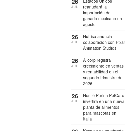
26
Estados Unidos
reanudará la
JUL
importación de
ganado mexicano en
agosto
26
Nutrisa anuncia
colaboración con Pixar
JUL
Animation Studios
26
Alicorp registra
crecimiento en ventas
JUL
y rentabilidad en el
segundo trimestre de
2026
26
Nestlé Purina PetCare
invertirá en una nueva
JUL
planta de alimentos
para mascotas en
Italia
Kavalan es nombrado