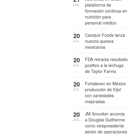
plataforma de
JUL
formación continua en
nutrición para
personal médico
20
Cacique Foods lanza
nuevos quesos
JUL
mexicanos
20
FDA retracta resultado
positivo a la lechuga
JUL
de Taylor Farms
20
Fortalecen en México
producción de frijol
JUL
con variedades
mejoradas
20
JM Smucker anuncia
a Douglas Guilherme
JUL
como vicepresidente
senior de operaciones