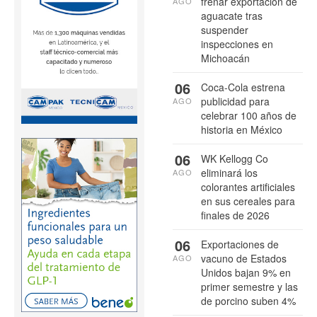
frenar exportación de
AGO
aguacate tras
suspender
inspecciones en
Michoacán
06
Coca-Cola estrena
publicidad para
AGO
celebrar 100 años de
historia en México
06
WK Kellogg Co
eliminará los
AGO
colorantes artificiales
en sus cereales para
finales de 2026
06
Exportaciones de
vacuno de Estados
AGO
Unidos bajan 9% en
primer semestre y las
de porcino suben 4%