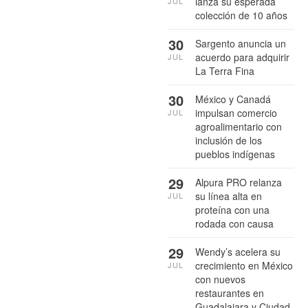
lanza su esperada
JUL
colección de 10 años
30
Sargento anuncia un
acuerdo para adquirir
JUL
La Terra Fina
30
México y Canadá
impulsan comercio
JUL
agroalimentario con
inclusión de los
pueblos indígenas
29
Alpura PRO relanza
su línea alta en
JUL
proteína con una
rodada con causa
29
Wendy’s acelera su
crecimiento en México
JUL
con nuevos
restaurantes en
Guadalajara y Ciudad