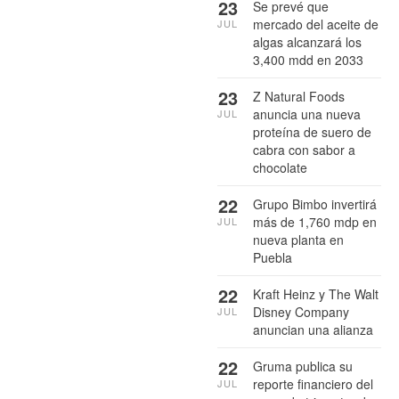
23
Se prevé que
mercado del aceite de
JUL
algas alcanzará los
3,400 mdd en 2033
23
Z Natural Foods
anuncia una nueva
JUL
proteína de suero de
cabra con sabor a
chocolate
22
Grupo Bimbo invertirá
más de 1,760 mdp en
JUL
nueva planta en
Puebla
22
Kraft Heinz y The Walt
Disney Company
JUL
anuncian una alianza
22
Gruma publica su
reporte financiero del
JUL