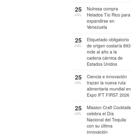
25
Nutresa compra
Helados Tío Rico para
JUL
expandirse en
Venezuela
25
Etiquetado obligatorio
de origen costaría 893
JUL
mde al año a la
cadena cárnica de
Estados Unidos
25
Ciencia e innovación
trazan la nueva ruta
JUL
alimentaria mundial en
Expo IFT FIRST 2026
25
Mission Craft Cocktails
celebra el Día
JUL
Nacional del Tequila
con su última
innovación