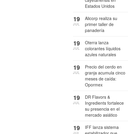
cayetanensis en
Estados Unidos
19
Alicorp realiza su
primer taller de
JUL
panadería
19
Oterra lanza
colorantes líquidos
JUL
azules naturales
19
Precio del cerdo en
granja acumula cinco
JUL
meses de caída:
Opormex
19
DR Flavors &
Ingredients fortalece
JUL
su presencia en el
mercado asiático
19
IFF lanza sistema
estabilizador que
JUL