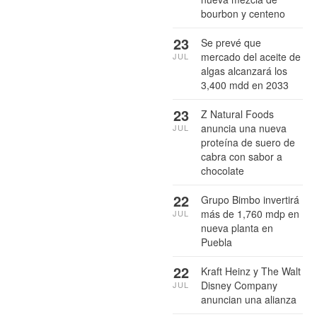
bourbon y centeno
23
Se prevé que
mercado del aceite de
JUL
algas alcanzará los
3,400 mdd en 2033
23
Z Natural Foods
anuncia una nueva
JUL
proteína de suero de
cabra con sabor a
chocolate
22
Grupo Bimbo invertirá
más de 1,760 mdp en
JUL
nueva planta en
Puebla
22
Kraft Heinz y The Walt
Disney Company
JUL
anuncian una alianza