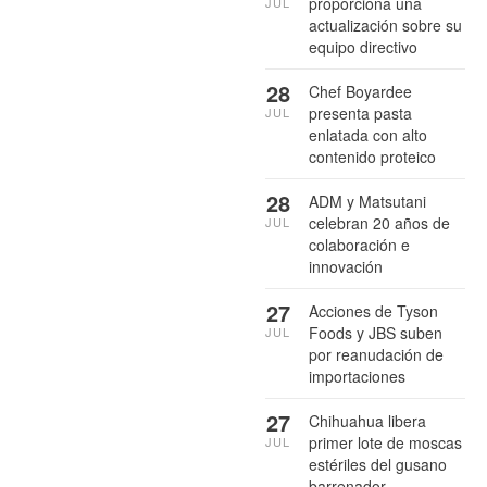
proporciona una
JUL
actualización sobre su
equipo directivo
28
Chef Boyardee
presenta pasta
JUL
enlatada con alto
contenido proteico
28
ADM y Matsutani
celebran 20 años de
JUL
colaboración e
innovación
27
Acciones de Tyson
Foods y JBS suben
JUL
por reanudación de
importaciones
27
Chihuahua libera
primer lote de moscas
JUL
estériles del gusano
barrenador