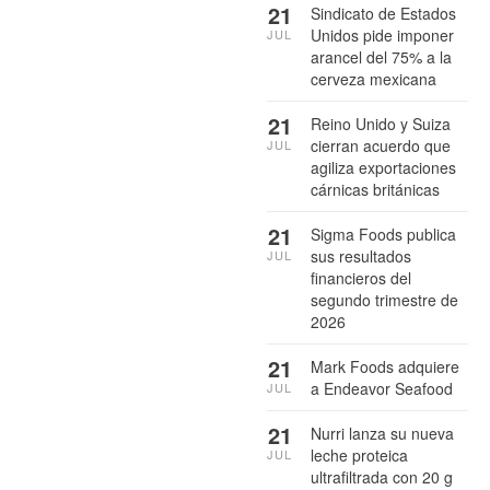
21
Sindicato de Estados
Unidos pide imponer
JUL
arancel del 75% a la
cerveza mexicana
21
Reino Unido y Suiza
cierran acuerdo que
JUL
agiliza exportaciones
cárnicas británicas
21
Sigma Foods publica
sus resultados
JUL
financieros del
segundo trimestre de
2026
21
Mark Foods adquiere
a Endeavor Seafood
JUL
21
Nurri lanza su nueva
leche proteica
JUL
ultrafiltrada con 20 g