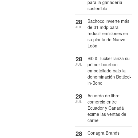
para la ganadería
sostenible
28
Bachoco invierte más
de 31 mdp para
JUL
reducir emisiones en
su planta de Nuevo
León
28
Bib & Tucker lanza su
primer bourbon
JUL
embotellado bajo la
denominación Bottled-
in-Bond
28
Acuerdo de libre
comercio entre
JUL
Ecuador y Canadá
exime las ventas de
carne
28
Conagra Brands