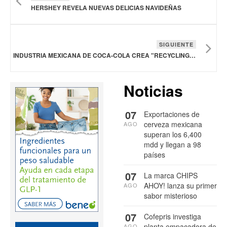
HERSHEY REVELA NUEVAS DELICIAS NAVIDEÑAS
SIGUIENTE
INDUSTRIA MEXICANA DE COCA‑COLA CREA "RECYCLING MASTER TYCOON” Y LLEVA LA EXPERIENCIA DE RECICLAJE AL UNIVERSO DIGITAL
Noticias
07
Exportaciones de
cerveza mexicana
AGO
superan los 6,400
mdd y llegan a 98
países
07
La marca CHIPS
AHOY! lanza su primer
AGO
sabor misterioso
07
Cofepris investiga
planta empacadora de
AGO