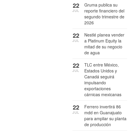
22
Gruma publica su
reporte financiero del
JUL
segundo trimestre de
2026
22
Nestlé planea vender
a Platinum Equity la
JUL
mitad de su negocio
de agua
22
TLC entre México,
Estados Unidos y
JUL
Canadá seguirá
impulsando
exportaciones
cárnicas mexicanas
22
Ferrero invertirá 86
mdd en Guanajuato
JUL
para ampliar su planta
de producción