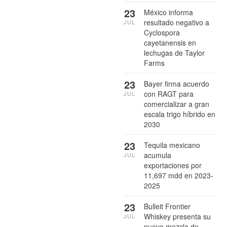
23
México informa
resultado negativo a
JUL
Cyclospora
cayetanensis en
lechugas de Taylor
Farms
23
Bayer firma acuerdo
con RAGT para
JUL
comercializar a gran
escala trigo híbrido en
2030
23
Tequila mexicano
acumula
JUL
exportaciones por
11,697 mdd en 2023-
2025
23
Bulleit Frontier
Whiskey presenta su
JUL
nueva mezcla de