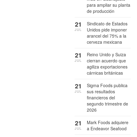
para ampliar su planta
de producción
21
Sindicato de Estados
Unidos pide imponer
JUL
arancel del 75% a la
cerveza mexicana
21
Reino Unido y Suiza
cierran acuerdo que
JUL
agiliza exportaciones
cárnicas británicas
21
Sigma Foods publica
sus resultados
JUL
financieros del
segundo trimestre de
2026
21
Mark Foods adquiere
a Endeavor Seafood
JUL