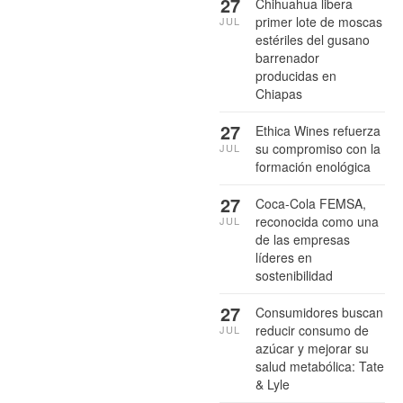
27
Chihuahua libera
primer lote de moscas
JUL
estériles del gusano
barrenador
producidas en
Chiapas
27
Ethica Wines refuerza
su compromiso con la
JUL
formación enológica
27
Coca-Cola FEMSA,
reconocida como una
JUL
de las empresas
líderes en
sostenibilidad
27
Consumidores buscan
reducir consumo de
JUL
azúcar y mejorar su
salud metabólica: Tate
& Lyle