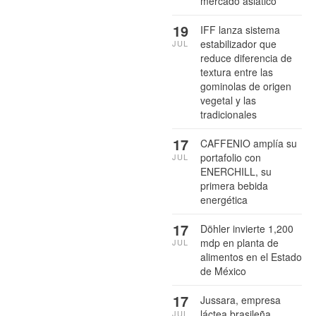
mercado asiático
19
IFF lanza sistema
estabilizador que
JUL
reduce diferencia de
textura entre las
gominolas de origen
vegetal y las
tradicionales
17
CAFFENIO amplía su
portafolio con
JUL
ENERCHILL, su
primera bebida
energética
17
Döhler invierte 1,200
mdp en planta de
JUL
alimentos en el Estado
de México
17
Jussara, empresa
láctea brasileña,
JUL