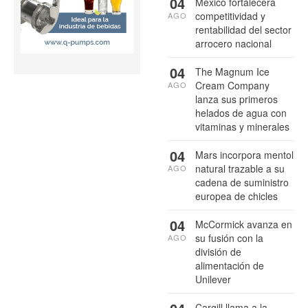
04
México fortalecerá
competitividad y
AGO
rentabilidad del sector
arrocero nacional
04
The Magnum Ice
Cream Company
AGO
lanza sus primeros
helados de agua con
vitaminas y minerales
04
Mars incorpora mentol
natural trazable a su
AGO
cadena de suministro
europea de chicles
04
McCormick avanza en
su fusión con la
AGO
división de
alimentación de
Unilever
Cargill llama a la