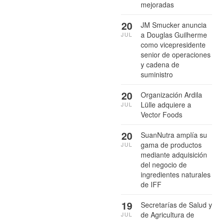
mejoradas
20
JM Smucker anuncia
a Douglas Guilherme
JUL
como vicepresidente
senior de operaciones
y cadena de
suministro
20
Organización Ardila
Lülle adquiere a
JUL
Vector Foods
20
SuanNutra amplía su
gama de productos
JUL
mediante adquisición
del negocio de
ingredientes naturales
de IFF
19
Secretarías de Salud y
de Agricultura de
JUL