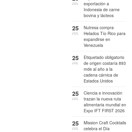
exportación a
JUL
Indonesia de carne
bovina y lácteos
25
Nutresa compra
Helados Tío Rico para
JUL
expandirse en
Venezuela
25
Etiquetado obligatorio
de origen costaría 893
JUL
mde al año a la
cadena cárnica de
Estados Unidos
25
Ciencia e innovación
trazan la nueva ruta
JUL
alimentaria mundial en
Expo IFT FIRST 2026
25
Mission Craft Cocktails
celebra el Día
JUL