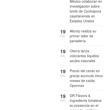
México colaboran en
investigación sobre
brote de Cyclospora
cayetanensis en
Estados Unidos
19
Alicorp realiza su
primer taller de
JUL
panadería
19
Oterra lanza
colorantes líquidos
JUL
azules naturales
19
Precio del cerdo en
granja acumula cinco
JUL
meses de caída:
Opormex
19
DR Flavors &
Ingredients fortalece
JUL
su presencia en el