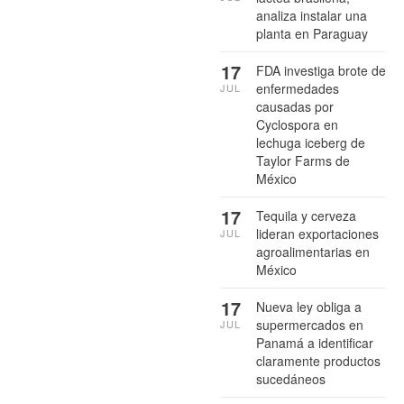
analiza instalar una
planta en Paraguay
17
FDA investiga brote de
enfermedades
JUL
causadas por
Cyclospora en
lechuga iceberg de
Taylor Farms de
México
17
Tequila y cerveza
lideran exportaciones
JUL
agroalimentarias en
México
17
Nueva ley obliga a
supermercados en
JUL
Panamá a identificar
claramente productos
sucedáneos