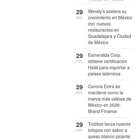
29
Wendy’s acelera su
crecimiento en México
JUL
con nuevos
restaurantes en
Guadalajara y Ciudad
de México
29
Esmeralda Corp.
obtiene certificación
JUL
Halal para exportar a
países islámicos
29
Corona Extra se
mantiene como la
JUL
marca más valiosa de
México en 2026:
Brand Finance
29
Tostitos lanza nuevos
totopos con sabor a
JUL
queso blanco picante