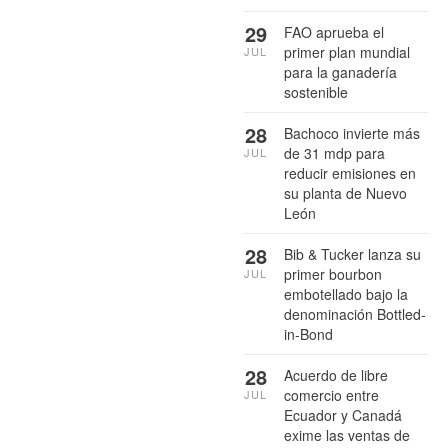
29
FAO aprueba el
primer plan mundial
JUL
para la ganadería
sostenible
28
Bachoco invierte más
de 31 mdp para
JUL
reducir emisiones en
su planta de Nuevo
León
28
Bib & Tucker lanza su
primer bourbon
JUL
embotellado bajo la
denominación Bottled-
in-Bond
28
Acuerdo de libre
comercio entre
JUL
Ecuador y Canadá
exime las ventas de