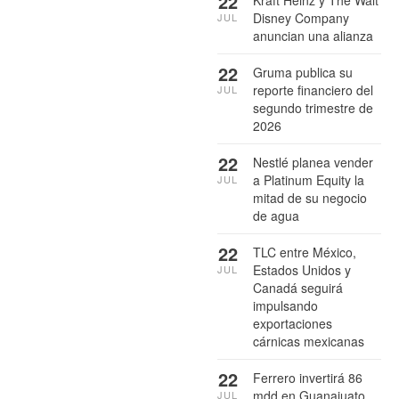
22
Kraft Heinz y The Walt
Disney Company
JUL
anuncian una alianza
22
Gruma publica su
reporte financiero del
JUL
segundo trimestre de
2026
22
Nestlé planea vender
a Platinum Equity la
JUL
mitad de su negocio
de agua
22
TLC entre México,
Estados Unidos y
JUL
Canadá seguirá
impulsando
exportaciones
cárnicas mexicanas
22
Ferrero invertirá 86
mdd en Guanajuato
JUL