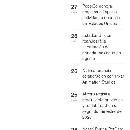
27
PepsiCo genera
empleos e impulsa
JUL
actividad económica
en Estados Unidos
26
Estados Unidos
reanudará la
JUL
importación de
ganado mexicano en
agosto
26
Nutrisa anuncia
colaboración con Pixar
JUL
Animation Studios
26
Alicorp registra
crecimiento en ventas
JUL
y rentabilidad en el
segundo trimestre de
2026
26
Nestlé Purina PetCare