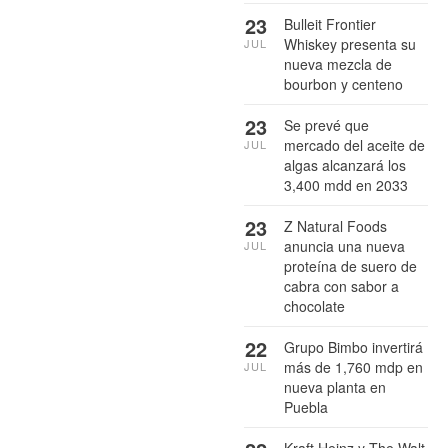
23
Bulleit Frontier
Whiskey presenta su
JUL
nueva mezcla de
bourbon y centeno
23
Se prevé que
mercado del aceite de
JUL
algas alcanzará los
3,400 mdd en 2033
23
Z Natural Foods
anuncia una nueva
JUL
proteína de suero de
cabra con sabor a
chocolate
22
Grupo Bimbo invertirá
más de 1,760 mdp en
JUL
nueva planta en
Puebla