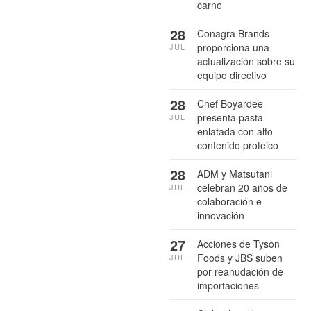
carne
28
Conagra Brands
proporciona una
JUL
actualización sobre su
equipo directivo
28
Chef Boyardee
presenta pasta
JUL
enlatada con alto
contenido proteico
28
ADM y Matsutani
celebran 20 años de
JUL
colaboración e
innovación
27
Acciones de Tyson
Foods y JBS suben
JUL
por reanudación de
importaciones