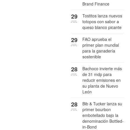
Brand Finance
29
Tostitos lanza nuevos
totopos con sabor a
JUL
queso blanco picante
29
FAO aprueba el
primer plan mundial
JUL
para la ganadería
sostenible
28
Bachoco invierte más
de 31 mdp para
JUL
reducir emisiones en
su planta de Nuevo
León
28
Bib & Tucker lanza su
primer bourbon
JUL
embotellado bajo la
denominación Bottled-
in-Bond