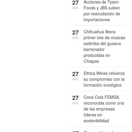
27
Acciones de Tyson
Foods y JBS suben
JUL
por reanudación de
importaciones
27
Chihuahua libera
primer lote de moscas
JUL
estériles del gusano
barrenador
producidas en
Chiapas
27
Ethica Wines refuerza
su compromiso con la
JUL
formación enológica
27
Coca-Cola FEMSA,
reconocida como una
JUL
de las empresas
líderes en
sostenibilidad