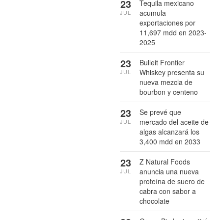
23
Tequila mexicano
acumula
JUL
exportaciones por
11,697 mdd en 2023-
2025
23
Bulleit Frontier
Whiskey presenta su
JUL
nueva mezcla de
bourbon y centeno
23
Se prevé que
mercado del aceite de
JUL
algas alcanzará los
3,400 mdd en 2033
23
Z Natural Foods
anuncia una nueva
JUL
proteína de suero de
cabra con sabor a
chocolate