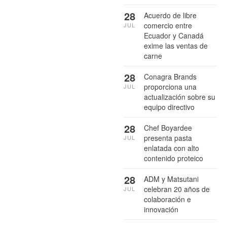
28
Acuerdo de libre
comercio entre
JUL
Ecuador y Canadá
exime las ventas de
carne
28
Conagra Brands
proporciona una
JUL
actualización sobre su
equipo directivo
28
Chef Boyardee
presenta pasta
JUL
enlatada con alto
contenido proteico
28
ADM y Matsutani
celebran 20 años de
JUL
colaboración e
innovación