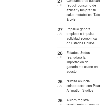
27
Consumidores buscan
reducir consumo de
JUL
azúcar y mejorar su
salud metabólica: Tate
& Lyle
27
PepsiCo genera
empleos e impulsa
JUL
actividad económica
en Estados Unidos
26
Estados Unidos
reanudará la
JUL
importación de
ganado mexicano en
agosto
26
Nutrisa anuncia
colaboración con Pixar
JUL
Animation Studios
26
Alicorp registra
crecimiento en ventas
JUL