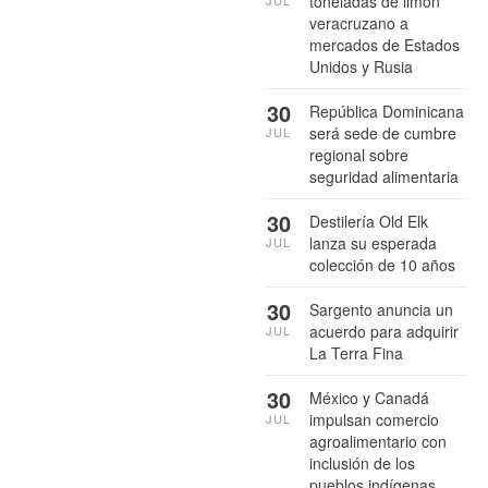
toneladas de limón
JUL
veracruzano a
mercados de Estados
Unidos y Rusia
30
República Dominicana
será sede de cumbre
JUL
regional sobre
seguridad alimentaria
30
Destilería Old Elk
lanza su esperada
JUL
colección de 10 años
30
Sargento anuncia un
acuerdo para adquirir
JUL
La Terra Fina
30
México y Canadá
impulsan comercio
JUL
agroalimentario con
inclusión de los
pueblos indígenas