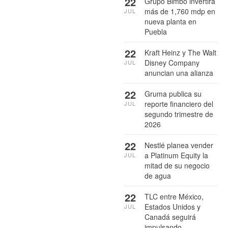
22
Grupo Bimbo invertirá
más de 1,760 mdp en
JUL
nueva planta en
Puebla
22
Kraft Heinz y The Walt
Disney Company
JUL
anuncian una alianza
22
Gruma publica su
reporte financiero del
JUL
segundo trimestre de
2026
22
Nestlé planea vender
a Platinum Equity la
JUL
mitad de su negocio
de agua
22
TLC entre México,
Estados Unidos y
JUL
Canadá seguirá
impulsando