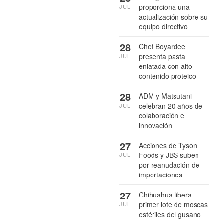
proporciona una
JUL
actualización sobre su
equipo directivo
28
Chef Boyardee
presenta pasta
JUL
enlatada con alto
contenido proteico
28
ADM y Matsutani
celebran 20 años de
JUL
colaboración e
innovación
27
Acciones de Tyson
Foods y JBS suben
JUL
por reanudación de
importaciones
27
Chihuahua libera
primer lote de moscas
JUL
estériles del gusano