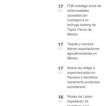
17
FDA investiga brote de
enfermedades
JUL
causadas por
Cyclospora en
lechuga iceberg de
Taylor Farms de
México
17
Tequila y cerveza
lideran exportaciones
JUL
agroalimentarias en
México
17
Nueva ley obliga a
supermercados en
JUL
Panamá a identificar
claramente productos
sucedáneos
16
Países de Latam
impulsarán 24
JUL
iniciativas para