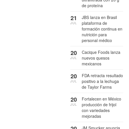
de proteína
21
JBS lanza en Brasil
plataforma de
JUL
formación continua en
nutrición para
personal médico
20
Cacique Foods lanza
nuevos quesos
JUL
mexicanos
20
FDA retracta resultado
positivo a la lechuga
JUL
de Taylor Farms
20
Fortalecen en México
producción de frijol
JUL
con variedades
mejoradas
20
JM Smucker anuncia