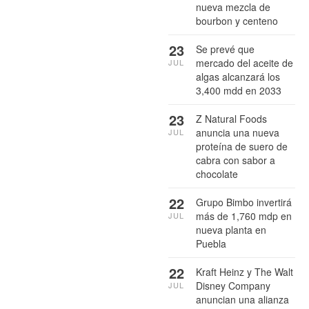
nueva mezcla de
bourbon y centeno
23
Se prevé que
mercado del aceite de
JUL
algas alcanzará los
3,400 mdd en 2033
23
Z Natural Foods
anuncia una nueva
JUL
proteína de suero de
cabra con sabor a
chocolate
22
Grupo Bimbo invertirá
más de 1,760 mdp en
JUL
nueva planta en
Puebla
22
Kraft Heinz y The Walt
Disney Company
JUL
anuncian una alianza