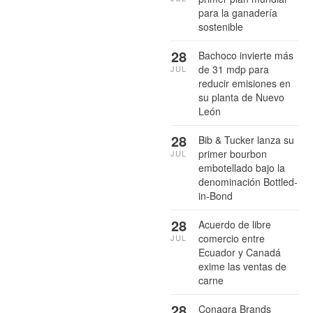
para la ganadería
sostenible
28
Bachoco invierte más
de 31 mdp para
JUL
reducir emisiones en
su planta de Nuevo
León
28
Bib & Tucker lanza su
primer bourbon
JUL
embotellado bajo la
denominación Bottled-
in-Bond
28
Acuerdo de libre
comercio entre
JUL
Ecuador y Canadá
exime las ventas de
carne
28
Conagra Brands