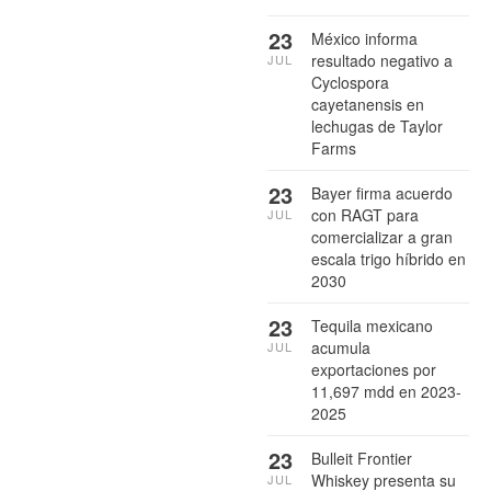
23
México informa
resultado negativo a
JUL
Cyclospora
cayetanensis en
lechugas de Taylor
Farms
23
Bayer firma acuerdo
con RAGT para
JUL
comercializar a gran
escala trigo híbrido en
2030
23
Tequila mexicano
acumula
JUL
exportaciones por
11,697 mdd en 2023-
2025
23
Bulleit Frontier
Whiskey presenta su
JUL