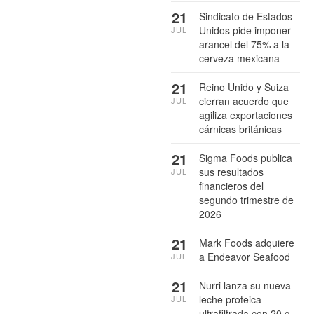
21
Sindicato de Estados
Unidos pide imponer
JUL
arancel del 75% a la
cerveza mexicana
21
Reino Unido y Suiza
cierran acuerdo que
JUL
agiliza exportaciones
cárnicas británicas
21
Sigma Foods publica
sus resultados
JUL
financieros del
segundo trimestre de
2026
21
Mark Foods adquiere
a Endeavor Seafood
JUL
21
Nurri lanza su nueva
leche proteica
JUL
ultrafiltrada con 20 g