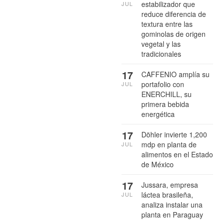
estabilizador que
JUL
reduce diferencia de
textura entre las
gominolas de origen
vegetal y las
tradicionales
17
CAFFENIO amplía su
portafolio con
JUL
ENERCHILL, su
primera bebida
energética
17
Döhler invierte 1,200
mdp en planta de
JUL
alimentos en el Estado
de México
17
Jussara, empresa
láctea brasileña,
JUL
analiza instalar una
planta en Paraguay