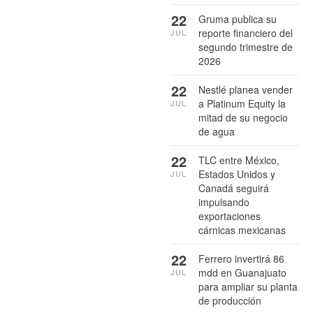
22
Gruma publica su
reporte financiero del
JUL
segundo trimestre de
2026
22
Nestlé planea vender
a Platinum Equity la
JUL
mitad de su negocio
de agua
22
TLC entre México,
Estados Unidos y
JUL
Canadá seguirá
impulsando
exportaciones
cárnicas mexicanas
22
Ferrero invertirá 86
mdd en Guanajuato
JUL
para ampliar su planta
de producción