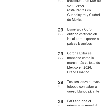
crecimiento en México
JUL
con nuevos
restaurantes en
Guadalajara y Ciudad
de México
29
Esmeralda Corp.
obtiene certificación
JUL
Halal para exportar a
países islámicos
29
Corona Extra se
mantiene como la
JUL
marca más valiosa de
México en 2026:
Brand Finance
29
Tostitos lanza nuevos
totopos con sabor a
JUL
queso blanco picante
29
FAO aprueba el
primer plan mundial
JUL