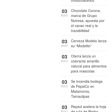
trifluoroacético
03
Chocolate Corona,
marca de Grupo
AGO
Nutresa, apuesta por
el cacao real y la
trazabilidad
03
Cerveza Modelo lanza
su “Modelito”
AGO
03
Oterra lanza un
colorante amarillo
AGO
natural para alimentos
para mascotas
03
Se incendia bodega
de PepsiCo en
AGO
Matamoros,
Tamaulipas
03
Repsol acelera la hoja
de ruta de Bimbo
AGO