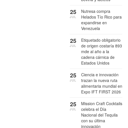
25
Nutresa compra
Helados Tío Rico para
JUL
expandirse en
Venezuela
25
Etiquetado obligatorio
de origen costaría 893
JUL
mde al año a la
cadena cárnica de
Estados Unidos
25
Ciencia e innovación
trazan la nueva ruta
JUL
alimentaria mundial en
Expo IFT FIRST 2026
25
Mission Craft Cocktails
celebra el Día
JUL
Nacional del Tequila
con su última
innovación