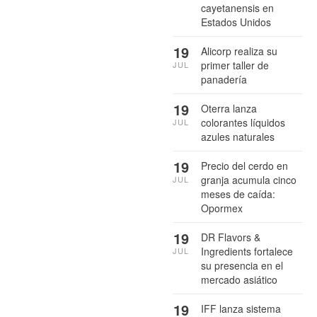
cayetanensis en
Estados Unidos
19
Alicorp realiza su
primer taller de
JUL
panadería
19
Oterra lanza
colorantes líquidos
JUL
azules naturales
19
Precio del cerdo en
granja acumula cinco
JUL
meses de caída:
Opormex
19
DR Flavors &
Ingredients fortalece
JUL
su presencia en el
mercado asiático
19
IFF lanza sistema