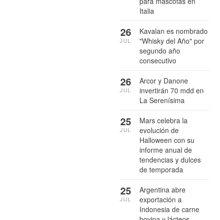
para mascotas en
Italia
26
Kavalan es nombrado
"Whisky del Año" por
JUL
segundo año
consecutivo
26
Arcor y Danone
invertirán 70 mdd en
JUL
La Serenísima
25
Mars celebra la
evolución de
JUL
Halloween con su
informe anual de
tendencias y dulces
de temporada
25
Argentina abre
exportación a
JUL
Indonesia de carne
bovina y lácteos