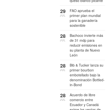
queso blanco picante
29
FAO aprueba el
primer plan mundial
JUL
para la ganadería
sostenible
28
Bachoco invierte más
de 31 mdp para
JUL
reducir emisiones en
su planta de Nuevo
León
28
Bib & Tucker lanza su
primer bourbon
JUL
embotellado bajo la
denominación Bottled-
in-Bond
28
Acuerdo de libre
comercio entre
JUL
Ecuador y Canadá
exime las ventas de