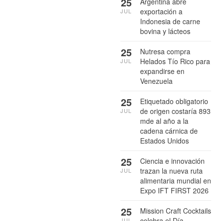
25
Argentina abre
exportación a
JUL
Indonesia de carne
bovina y lácteos
25
Nutresa compra
Helados Tío Rico para
JUL
expandirse en
Venezuela
25
Etiquetado obligatorio
de origen costaría 893
JUL
mde al año a la
cadena cárnica de
Estados Unidos
25
Ciencia e innovación
trazan la nueva ruta
JUL
alimentaria mundial en
Expo IFT FIRST 2026
25
Mission Craft Cocktails
celebra el Día
JUL