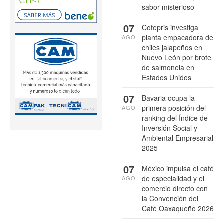
sabor misterioso
07
Cofepris investiga
planta empacadora de
AGO
chiles jalapeños en
Nuevo León por brote
de salmonela en
Estados Unidos
07
Bavaria ocupa la
primera posición del
AGO
ranking del Índice de
Inversión Social y
Ambiental Empresarial
2025
07
México impulsa el café
de especialidad y el
AGO
comercio directo con
la Convención del
Café Oaxaqueño 2026