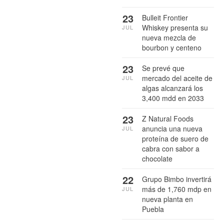
23
Bulleit Frontier
Whiskey presenta su
JUL
nueva mezcla de
bourbon y centeno
23
Se prevé que
mercado del aceite de
JUL
algas alcanzará los
3,400 mdd en 2033
23
Z Natural Foods
anuncia una nueva
JUL
proteína de suero de
cabra con sabor a
chocolate
22
Grupo Bimbo invertirá
más de 1,760 mdp en
JUL
nueva planta en
Puebla