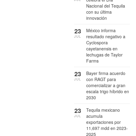
Nacional del Tequila
con su última
innovación
23
México informa
resultado negativo a
JUL
Cyclospora
cayetanensis en
lechugas de Taylor
Farms
23
Bayer firma acuerdo
con RAGT para
JUL
comercializar a gran
escala trigo híbrido en
2030
23
Tequila mexicano
acumula
JUL
exportaciones por
11,697 mdd en 2023-
2025