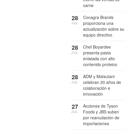
carne
28
Conagra Brands
proporciona una
JUL
actualización sobre su
equipo directivo
28
Chef Boyardee
presenta pasta
JUL
enlatada con alto
contenido proteico
28
ADM y Matsutani
celebran 20 años de
JUL
colaboración e
innovación
27
Acciones de Tyson
Foods y JBS suben
JUL
por reanudación de
importaciones