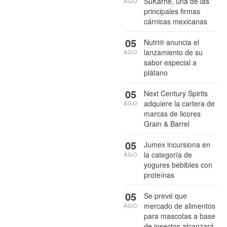
SuKarne, una de las
AGO
principales firmas
cárnicas mexicanas
05
Nutri® anuncia el
lanzamiento de su
AGO
sabor especial a
plátano
05
Next Century Spirits
adquiere la cartera de
AGO
marcas de licores
Grain & Barrel
05
Jumex incursiona en
la categoría de
AGO
yogures bebibles con
proteínas
05
Se prevé que
mercado de alimentos
AGO
para mascotas a base
de insectos alcanzará