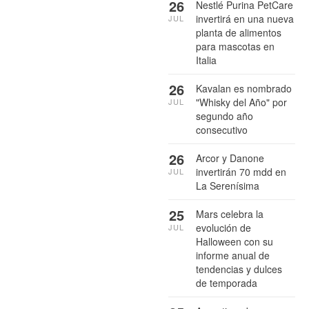
26
Nestlé Purina PetCare
invertirá en una nueva
JUL
planta de alimentos
para mascotas en
Italia
26
Kavalan es nombrado
"Whisky del Año" por
JUL
segundo año
consecutivo
26
Arcor y Danone
invertirán 70 mdd en
JUL
La Serenísima
25
Mars celebra la
evolución de
JUL
Halloween con su
informe anual de
tendencias y dulces
de temporada