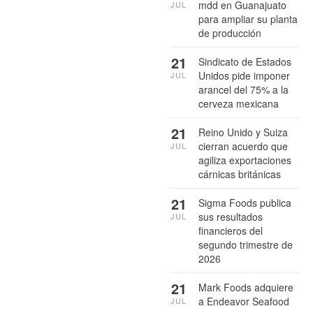
mdd en Guanajuato
JUL
para ampliar su planta
de producción
21
Sindicato de Estados
Unidos pide imponer
JUL
arancel del 75% a la
cerveza mexicana
21
Reino Unido y Suiza
cierran acuerdo que
JUL
agiliza exportaciones
cárnicas británicas
21
Sigma Foods publica
sus resultados
JUL
financieros del
segundo trimestre de
2026
21
Mark Foods adquiere
a Endeavor Seafood
JUL