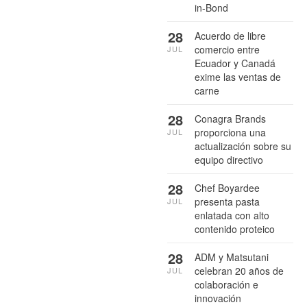
in-Bond
28
Acuerdo de libre
comercio entre
JUL
Ecuador y Canadá
exime las ventas de
carne
28
Conagra Brands
proporciona una
JUL
actualización sobre su
equipo directivo
28
Chef Boyardee
presenta pasta
JUL
enlatada con alto
contenido proteico
28
ADM y Matsutani
celebran 20 años de
JUL
colaboración e
innovación