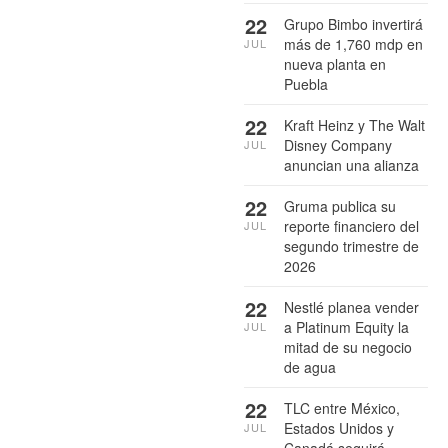
22
Grupo Bimbo invertirá
más de 1,760 mdp en
JUL
nueva planta en
Puebla
22
Kraft Heinz y The Walt
Disney Company
JUL
anuncian una alianza
22
Gruma publica su
reporte financiero del
JUL
segundo trimestre de
2026
22
Nestlé planea vender
a Platinum Equity la
JUL
mitad de su negocio
de agua
22
TLC entre México,
Estados Unidos y
JUL