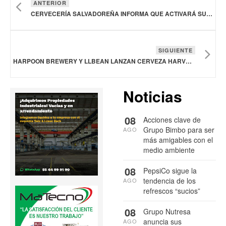
ANTERIOR
CERVECERÍA SALVADOREÑA INFORMA QUE ACTIVARÁ SU PLANTA DE PRODUCCIÓN A FINALES DE 2025
SIGUIENTE
HARPOON BREWERY Y LLBEAN LANZAN CERVEZA HARVEST LAGER DE EDICIÓN LIMITADA
Noticias
08
Acciones clave de
Grupo Bimbo para ser
AGO
más amigables con el
medio ambiente
08
PepsiCo sigue la
tendencia de los
AGO
refrescos “sucios”
08
Grupo Nutresa
anuncia sus
AGO