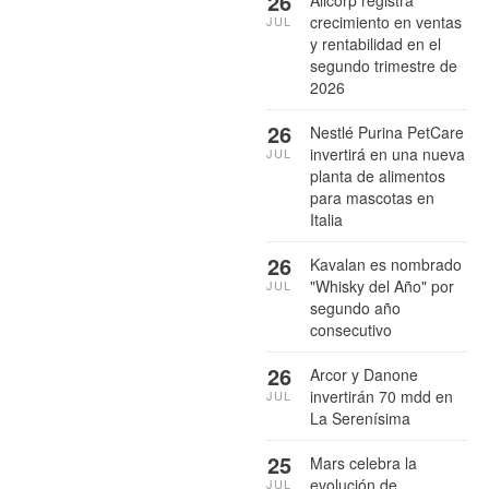
26
Alicorp registra
crecimiento en ventas
JUL
y rentabilidad en el
segundo trimestre de
2026
26
Nestlé Purina PetCare
invertirá en una nueva
JUL
planta de alimentos
para mascotas en
Italia
26
Kavalan es nombrado
"Whisky del Año" por
JUL
segundo año
consecutivo
26
Arcor y Danone
invertirán 70 mdd en
JUL
La Serenísima
25
Mars celebra la
evolución de
JUL