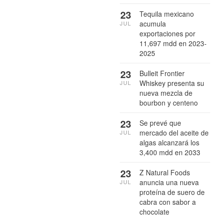
23
Tequila mexicano
acumula
JUL
exportaciones por
11,697 mdd en 2023-
2025
23
Bulleit Frontier
Whiskey presenta su
JUL
nueva mezcla de
bourbon y centeno
23
Se prevé que
mercado del aceite de
JUL
algas alcanzará los
3,400 mdd en 2033
23
Z Natural Foods
anuncia una nueva
JUL
proteína de suero de
cabra con sabor a
chocolate