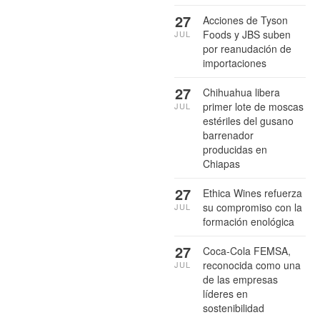
27
Acciones de Tyson
Foods y JBS suben
JUL
por reanudación de
importaciones
27
Chihuahua libera
primer lote de moscas
JUL
estériles del gusano
barrenador
producidas en
Chiapas
27
Ethica Wines refuerza
su compromiso con la
JUL
formación enológica
27
Coca-Cola FEMSA,
reconocida como una
JUL
de las empresas
líderes en
sostenibilidad