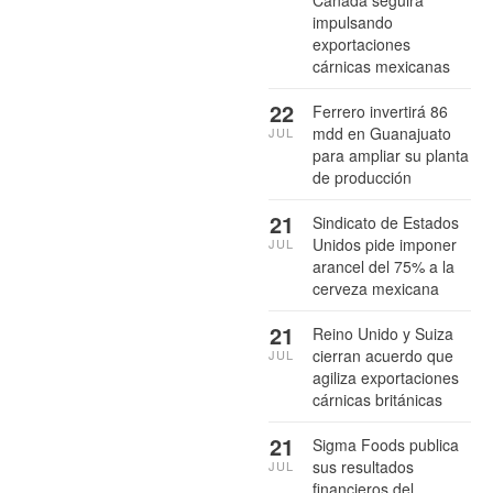
Canadá seguirá
impulsando
exportaciones
cárnicas mexicanas
22
Ferrero invertirá 86
mdd en Guanajuato
JUL
para ampliar su planta
de producción
21
Sindicato de Estados
Unidos pide imponer
JUL
arancel del 75% a la
cerveza mexicana
21
Reino Unido y Suiza
cierran acuerdo que
JUL
agiliza exportaciones
cárnicas británicas
21
Sigma Foods publica
sus resultados
JUL
financieros del