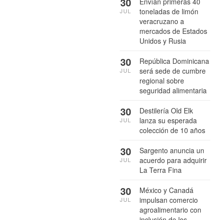
30
Envían primeras 40
toneladas de limón
JUL
veracruzano a
mercados de Estados
Unidos y Rusia
30
República Dominicana
será sede de cumbre
JUL
regional sobre
seguridad alimentaria
30
Destilería Old Elk
lanza su esperada
JUL
colección de 10 años
30
Sargento anuncia un
acuerdo para adquirir
JUL
La Terra Fina
30
México y Canadá
impulsan comercio
JUL
agroalimentario con
inclusión de los