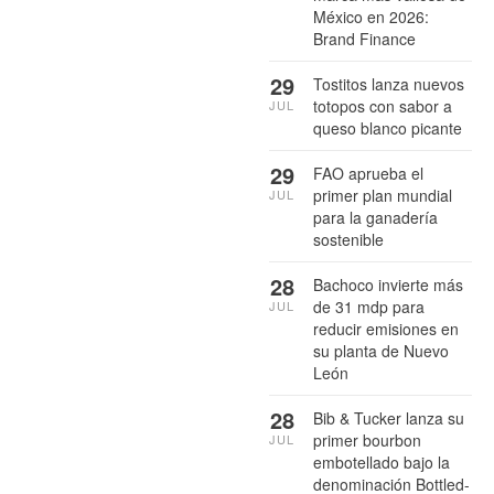
México en 2026:
Brand Finance
29
Tostitos lanza nuevos
totopos con sabor a
JUL
queso blanco picante
29
FAO aprueba el
primer plan mundial
JUL
para la ganadería
sostenible
28
Bachoco invierte más
de 31 mdp para
JUL
reducir emisiones en
su planta de Nuevo
León
28
Bib & Tucker lanza su
primer bourbon
JUL
embotellado bajo la
denominación Bottled-