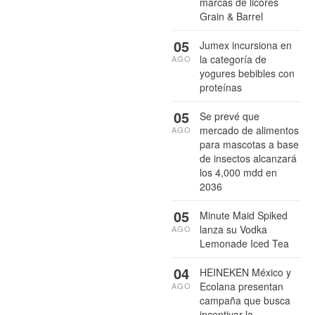
marcas de licores
Grain & Barrel
05
Jumex incursiona en
la categoría de
AGO
yogures bebibles con
proteínas
05
Se prevé que
mercado de alimentos
AGO
para mascotas a base
de insectos alcanzará
los 4,000 mdd en
2036
05
Minute Maid Spiked
lanza su Vodka
AGO
Lemonade Iced Tea
04
HEINEKEN México y
Ecolana presentan
AGO
campaña que busca
incentivar la