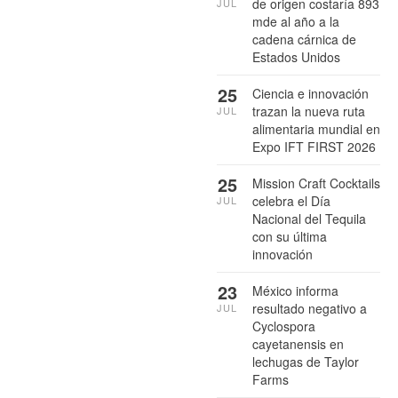
de origen costaría 893
JUL
mde al año a la
cadena cárnica de
Estados Unidos
25
Ciencia e innovación
trazan la nueva ruta
JUL
alimentaria mundial en
Expo IFT FIRST 2026
25
Mission Craft Cocktails
celebra el Día
JUL
Nacional del Tequila
con su última
innovación
23
México informa
resultado negativo a
JUL
Cyclospora
cayetanensis en
lechugas de Taylor
Farms