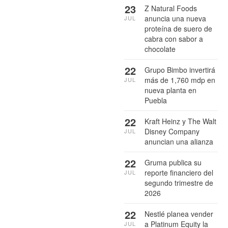
23
Z Natural Foods
anuncia una nueva
JUL
proteína de suero de
cabra con sabor a
chocolate
22
Grupo Bimbo invertirá
más de 1,760 mdp en
JUL
nueva planta en
Puebla
22
Kraft Heinz y The Walt
Disney Company
JUL
anuncian una alianza
22
Gruma publica su
reporte financiero del
JUL
segundo trimestre de
2026
22
Nestlé planea vender
a Platinum Equity la
JUL