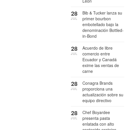
León
28
Bib & Tucker lanza su
primer bourbon
JUL
embotellado bajo la
denominación Bottled-
in-Bond
28
Acuerdo de libre
comercio entre
JUL
Ecuador y Canadá
exime las ventas de
carne
28
Conagra Brands
proporciona una
JUL
actualización sobre su
equipo directivo
28
Chef Boyardee
presenta pasta
JUL
enlatada con alto
contenido proteico