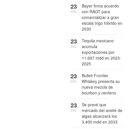
23
Bayer firma acuerdo
con RAGT para
JUL
comercializar a gran
escala trigo híbrido en
2030
23
Tequila mexicano
acumula
JUL
exportaciones por
11,697 mdd en 2023-
2025
23
Bulleit Frontier
Whiskey presenta su
JUL
nueva mezcla de
bourbon y centeno
23
Se prevé que
mercado del aceite de
JUL
algas alcanzará los
3,400 mdd en 2033