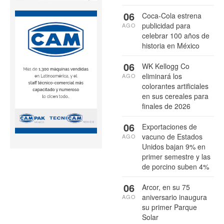
06
Coca-Cola estrena
publicidad para
AGO
celebrar 100 años de
historia en México
06
WK Kellogg Co
eliminará los
AGO
colorantes artificiales
en sus cereales para
finales de 2026
06
Exportaciones de
vacuno de Estados
AGO
Unidos bajan 9% en
primer semestre y las
de porcino suben 4%
06
Arcor, en su 75
aniversario inaugura
AGO
su primer Parque
Solar