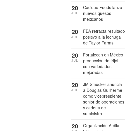
20
Cacique Foods lanza
nuevos quesos
JUL
mexicanos
20
FDA retracta resultado
positivo a la lechuga
JUL
de Taylor Farms
20
Fortalecen en México
producción de frijol
JUL
con variedades
mejoradas
20
JM Smucker anuncia
a Douglas Guilherme
JUL
como vicepresidente
senior de operaciones
y cadena de
suministro
20
Organización Ardila