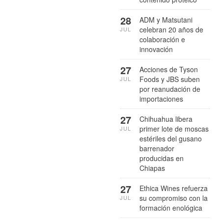
28
ADM y Matsutani
celebran 20 años de
JUL
colaboración e
innovación
27
Acciones de Tyson
Foods y JBS suben
JUL
por reanudación de
importaciones
27
Chihuahua libera
primer lote de moscas
JUL
estériles del gusano
barrenador
producidas en
Chiapas
27
Ethica Wines refuerza
su compromiso con la
JUL
formación enológica