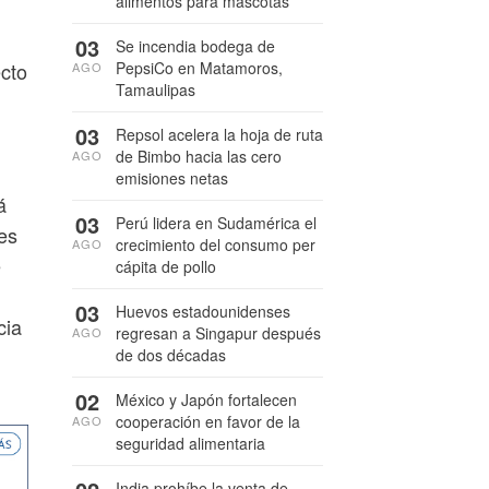
alimentos para mascotas
03
Se incendia bodega de
PepsiCo en Matamoros,
ecto
AGO
Tamaulipas
03
Repsol acelera la hoja de ruta
de Bimbo hacia las cero
AGO
emisiones netas
á
03
Perú lidera en Sudamérica el
es
crecimiento del consumo per
AGO
e
cápita de pollo
03
Huevos estadounidenses
cia
regresan a Singapur después
AGO
de dos décadas
02
México y Japón fortalecen
cooperación en favor de la
AGO
seguridad alimentaria
India prohíbe la venta de