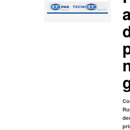
Co
Ru
de
pri