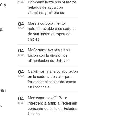
Company lanza sus primeros
AGO
o y
helados de agua con
vitaminas y minerales
04
Mars incorpora mentol
ña
natural trazable a su cadena
AGO
de suministro europea de
chicles
04
McCormick avanza en su
fusión con la división de
AGO
alimentación de Unilever
04
Cargill llama a la colaboración
en la cadena de valor para
AGO
fortalecer el sector del cacao
en Indonesia
dia
04
Medicamentos GLP-1 e
inteligencia artificial redefinen
AGO
s
consumo de pollo en Estados
Unidos