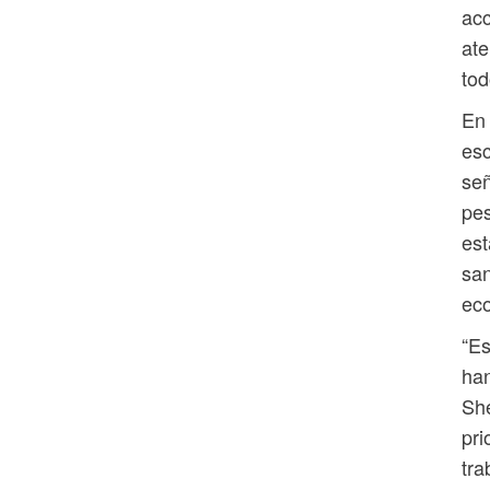
acc
ate
tod
En 
esc
señ
pes
est
san
eco
“Es
han
She
pri
tra