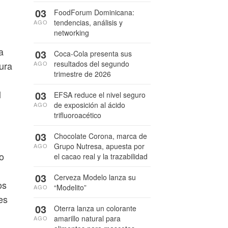
03
FoodForum Dominicana:
tendencias, análisis y
AGO
networking
a
03
Coca-Cola presenta sus
resultados del segundo
AGO
ura
trimestre de 2026
l
03
EFSA reduce el nivel seguro
de exposición al ácido
AGO
trifluoroacético
03
Chocolate Corona, marca de
Grupo Nutresa, apuesta por
AGO
o
el cacao real y la trazabilidad
03
Cerveza Modelo lanza su
os
“Modelito”
AGO
es
03
Oterra lanza un colorante
amarillo natural para
AGO