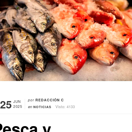
25
por
REDACCIÓN C
JUN
2025
en
Visto: 4133
NOTICIAS
Pesca y