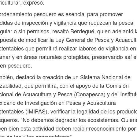
icultura”, expresó.
ordenamiento pesquero es esencial para promover
idas de inspección y vigilancia que reduzcan la pesca
egular o sin permisos, resaltó Berdegué, quien adelantó l
puesta de modificar la Ley General de Pesca y Acuacult
tentables que permitirá realizar labores de vigilancia en
amar y en áreas naturales protegidas, preservando así e
den pesquero.
bién, destacó la creación de un Sistema Nacional de
zabilidad, que permitirá, con el apoyo de la Comisión
ional de Acuacultura y Pesca (Conapesca) y del Institut
icano de Investigación en Pesca y Acuacultura
tentables (IMIPAS), verificar la legalidad de los product
squeros. “No debemos degradar los ecosistemas. Quien
en bien esta actividad deben recibir reconocimiento por
te de las y los consumidores”.