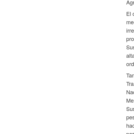
Agr
El 
med
irr
pro
Sus
alt
or
Tam
Tra
Nac
Mex
Sus
pe
hac
par