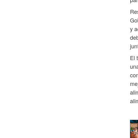
Res
Gob
y a
deb
jun
El 
una
com
mej
ali
ali