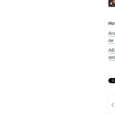
Ho
Anu
de 
AB 
det