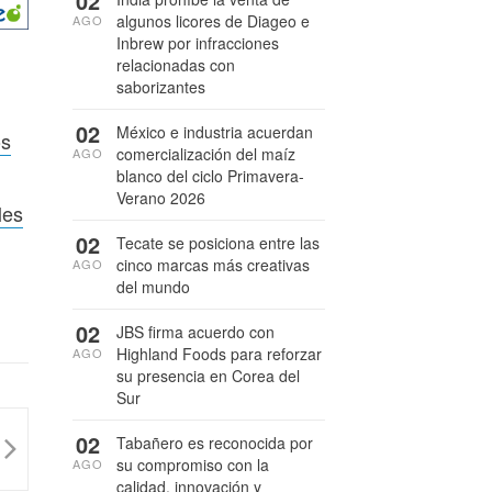
02
algunos licores de Diageo e
AGO
Inbrew por infracciones
relacionadas con
saborizantes
02
México e industria acuerdan
os
comercialización del maíz
AGO
blanco del ciclo Primavera-
Verano 2026
les
02
Tecate se posiciona entre las
cinco marcas más creativas
AGO
del mundo
02
JBS firma acuerdo con
Highland Foods para reforzar
AGO
su presencia en Corea del
Sur
02
Tabañero es reconocida por
su compromiso con la
AGO
calidad, innovación y