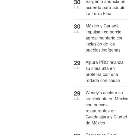
30
Sargento anuncia un
acuerdo para adquirir
JUL
La Terra Fina
30
México y Canadá
impulsan comercio
JUL
agroalimentario con
inclusión de los
pueblos indígenas
29
Alpura PRO relanza
su línea alta en
JUL
proteína con una
rodada con causa
29
Wendy’s acelera su
crecimiento en México
JUL
con nuevos
restaurantes en
Guadalajara y Ciudad
de México
Esmeralda Corp.