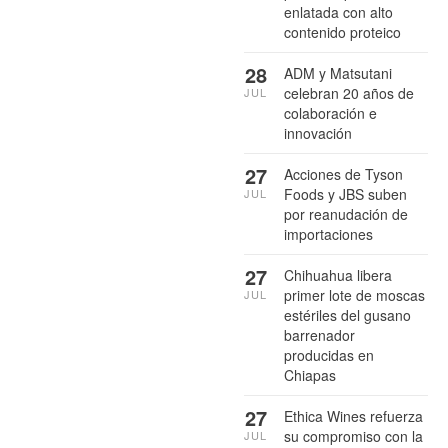
enlatada con alto
contenido proteico
28
ADM y Matsutani
celebran 20 años de
JUL
colaboración e
innovación
27
Acciones de Tyson
Foods y JBS suben
JUL
por reanudación de
importaciones
27
Chihuahua libera
primer lote de moscas
JUL
estériles del gusano
barrenador
producidas en
Chiapas
27
Ethica Wines refuerza
su compromiso con la
JUL