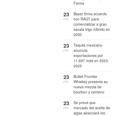
Farms
23
Bayer firma acuerdo
con RAGT para
JUL
comercializar a gran
escala trigo híbrido en
2030
23
Tequila mexicano
acumula
JUL
exportaciones por
11,697 mdd en 2023-
2025
23
Bulleit Frontier
Whiskey presenta su
JUL
nueva mezcla de
bourbon y centeno
23
Se prevé que
mercado del aceite de
JUL
algas alcanzará los