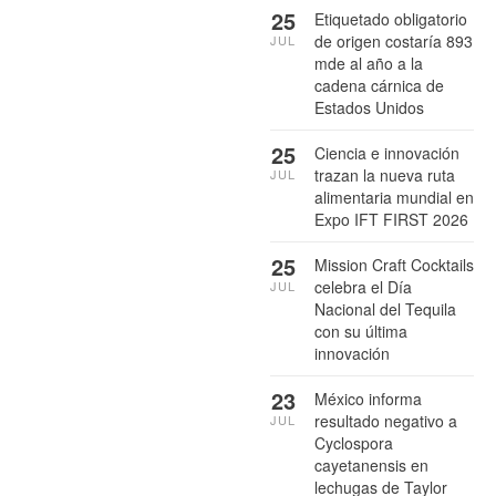
25
Etiquetado obligatorio
de origen costaría 893
JUL
mde al año a la
cadena cárnica de
Estados Unidos
25
Ciencia e innovación
trazan la nueva ruta
JUL
alimentaria mundial en
Expo IFT FIRST 2026
25
Mission Craft Cocktails
celebra el Día
JUL
Nacional del Tequila
con su última
innovación
23
México informa
resultado negativo a
JUL
Cyclospora
cayetanensis en
lechugas de Taylor