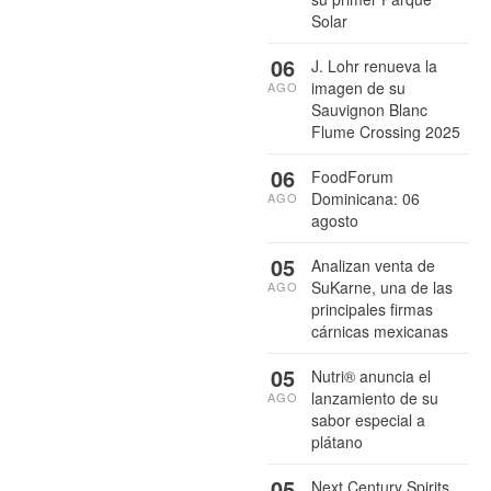
Solar
06
J. Lohr renueva la
imagen de su
AGO
Sauvignon Blanc
Flume Crossing 2025
06
FoodForum
Dominicana: 06
AGO
agosto
05
Analizan venta de
SuKarne, una de las
AGO
principales firmas
cárnicas mexicanas
05
Nutri® anuncia el
lanzamiento de su
AGO
sabor especial a
plátano
05
Next Century Spirits