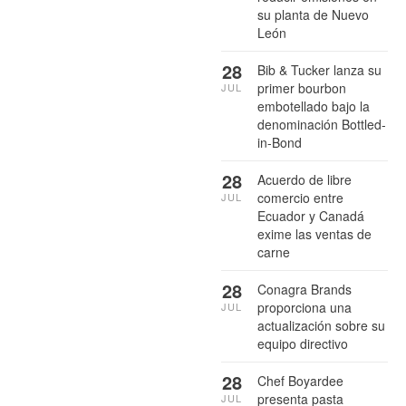
su planta de Nuevo
León
28
Bib & Tucker lanza su
primer bourbon
JUL
embotellado bajo la
denominación Bottled-
in-Bond
28
Acuerdo de libre
comercio entre
JUL
Ecuador y Canadá
exime las ventas de
carne
28
Conagra Brands
proporciona una
JUL
actualización sobre su
equipo directivo
28
Chef Boyardee
presenta pasta
JUL