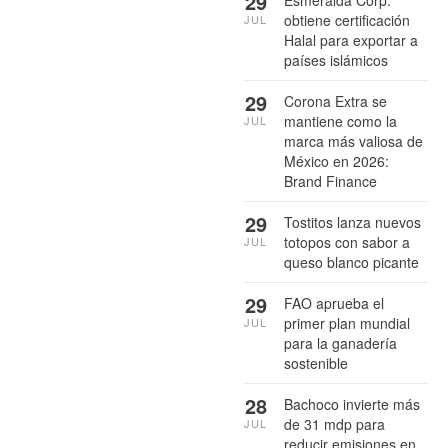
29
obtiene certificación
JUL
Halal para exportar a
países islámicos
29
Corona Extra se
mantiene como la
JUL
marca más valiosa de
México en 2026:
Brand Finance
29
Tostitos lanza nuevos
totopos con sabor a
JUL
queso blanco picante
29
FAO aprueba el
primer plan mundial
JUL
para la ganadería
sostenible
28
Bachoco invierte más
de 31 mdp para
JUL
reducir emisiones en