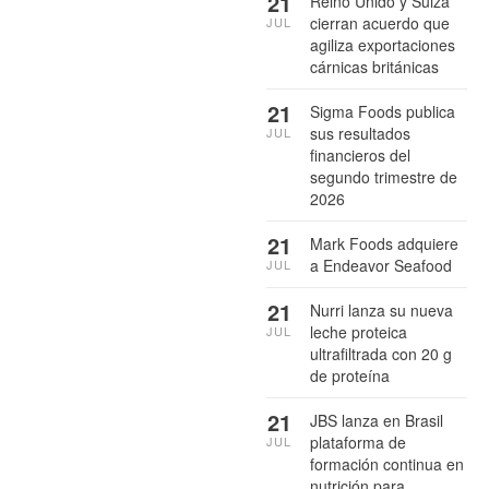
21
Reino Unido y Suiza
cierran acuerdo que
JUL
agiliza exportaciones
cárnicas británicas
21
Sigma Foods publica
sus resultados
JUL
financieros del
segundo trimestre de
2026
21
Mark Foods adquiere
a Endeavor Seafood
JUL
21
Nurri lanza su nueva
leche proteica
JUL
ultrafiltrada con 20 g
de proteína
21
JBS lanza en Brasil
plataforma de
JUL
formación continua en
nutrición para