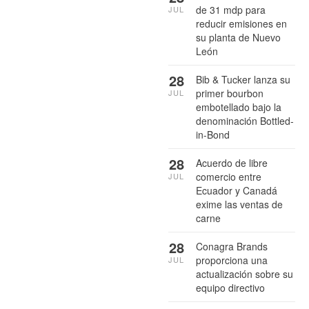
de 31 mdp para
JUL
reducir emisiones en
su planta de Nuevo
León
28
Bib & Tucker lanza su
primer bourbon
JUL
embotellado bajo la
denominación Bottled-
in-Bond
28
Acuerdo de libre
comercio entre
JUL
Ecuador y Canadá
exime las ventas de
carne
28
Conagra Brands
proporciona una
JUL
actualización sobre su
equipo directivo