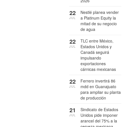
2026
22
Nestlé planea vender
a Platinum Equity la
JUL
mitad de su negocio
de agua
22
TLC entre México,
Estados Unidos y
JUL
Canadá seguirá
impulsando
exportaciones
cárnicas mexicanas
22
Ferrero invertirá 86
mdd en Guanajuato
JUL
para ampliar su planta
de producción
21
Sindicato de Estados
Unidos pide imponer
JUL
arancel del 75% a la
cerveza mexicana