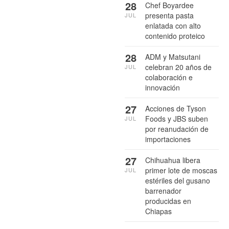
28
Chef Boyardee
presenta pasta
JUL
enlatada con alto
contenido proteico
28
ADM y Matsutani
celebran 20 años de
JUL
colaboración e
innovación
27
Acciones de Tyson
Foods y JBS suben
JUL
por reanudación de
importaciones
27
Chihuahua libera
primer lote de moscas
JUL
estériles del gusano
barrenador
producidas en
Chiapas