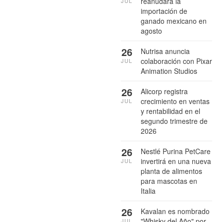
reanudará la
JUL
importación de
ganado mexicano en
agosto
26
Nutrisa anuncia
colaboración con Pixar
JUL
Animation Studios
26
Alicorp registra
crecimiento en ventas
JUL
y rentabilidad en el
segundo trimestre de
2026
26
Nestlé Purina PetCare
invertirá en una nueva
JUL
planta de alimentos
para mascotas en
Italia
26
Kavalan es nombrado
"Whisky del Año" por
JUL