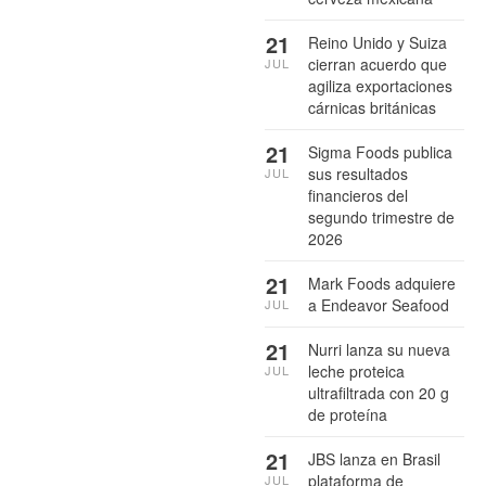
21
Reino Unido y Suiza
cierran acuerdo que
JUL
agiliza exportaciones
cárnicas británicas
21
Sigma Foods publica
sus resultados
JUL
financieros del
segundo trimestre de
2026
21
Mark Foods adquiere
a Endeavor Seafood
JUL
21
Nurri lanza su nueva
leche proteica
JUL
ultrafiltrada con 20 g
de proteína
21
JBS lanza en Brasil
plataforma de
JUL