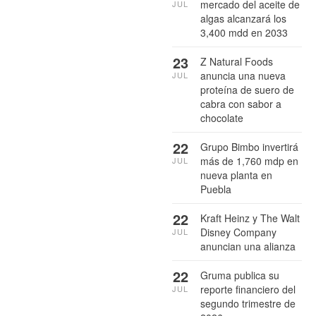
mercado del aceite de
JUL
algas alcanzará los
3,400 mdd en 2033
23
Z Natural Foods
anuncia una nueva
JUL
proteína de suero de
cabra con sabor a
chocolate
22
Grupo Bimbo invertirá
más de 1,760 mdp en
JUL
nueva planta en
Puebla
22
Kraft Heinz y The Walt
Disney Company
JUL
anuncian una alianza
22
Gruma publica su
reporte financiero del
JUL
segundo trimestre de