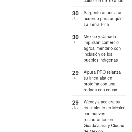
colección de 10 años
30
Sargento anuncia un
acuerdo para adquirir
JUL
La Terra Fina
30
México y Canadá
impulsan comercio
JUL
agroalimentario con
inclusión de los
pueblos indígenas
29
Alpura PRO relanza
su línea alta en
JUL
proteína con una
rodada con causa
29
Wendy’s acelera su
crecimiento en México
JUL
con nuevos
restaurantes en
Guadalajara y Ciudad
de México