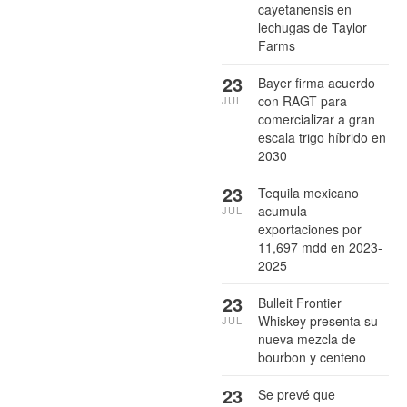
cayetanensis en
lechugas de Taylor
Farms
23
Bayer firma acuerdo
con RAGT para
JUL
comercializar a gran
escala trigo híbrido en
2030
23
Tequila mexicano
acumula
JUL
exportaciones por
11,697 mdd en 2023-
2025
23
Bulleit Frontier
Whiskey presenta su
JUL
nueva mezcla de
bourbon y centeno
23
Se prevé que