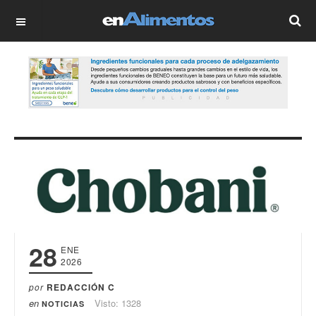
OFF CANVAS
28
ENE
2026
por
REDACCIÓN C
en
Visto: 1328
NOTICIAS