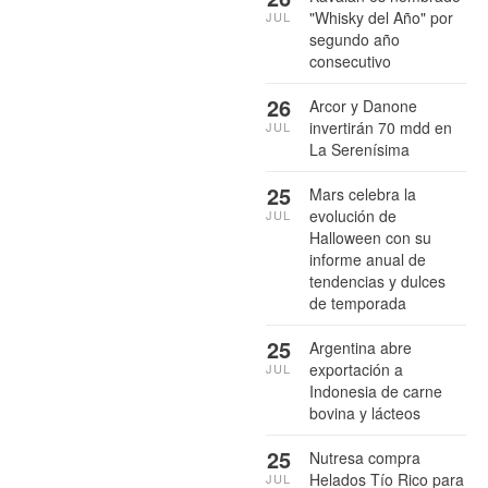
"Whisky del Año" por
JUL
segundo año
consecutivo
26
Arcor y Danone
invertirán 70 mdd en
JUL
La Serenísima
25
Mars celebra la
evolución de
JUL
Halloween con su
informe anual de
tendencias y dulces
de temporada
25
Argentina abre
exportación a
JUL
Indonesia de carne
bovina y lácteos
25
Nutresa compra
Helados Tío Rico para
JUL