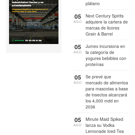
plátano
05
Next Century Spirits
adquiere la cartera de
AGO
marcas de licores
Grain & Barrel
05
Jumex incursiona en
la categoría de
AGO
yogures bebibles con
proteínas
05
Se prevé que
mercado de alimentos
AGO
para mascotas a base
de insectos alcanzará
los 4,000 mdd en
2036
05
Minute Maid Spiked
lanza su Vodka
AGO
Lemonade Iced Tea