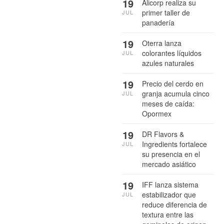
19
Alicorp realiza su
primer taller de
JUL
panadería
19
Oterra lanza
colorantes líquidos
JUL
azules naturales
19
Precio del cerdo en
granja acumula cinco
JUL
meses de caída:
Opormex
19
DR Flavors &
Ingredients fortalece
JUL
su presencia en el
mercado asiático
19
IFF lanza sistema
estabilizador que
JUL
reduce diferencia de
textura entre las