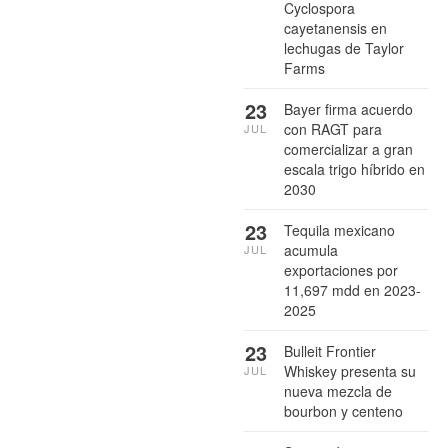
Cyclospora
cayetanensis en
lechugas de Taylor
Farms
23
Bayer firma acuerdo
con RAGT para
JUL
comercializar a gran
escala trigo híbrido en
2030
23
Tequila mexicano
acumula
JUL
exportaciones por
11,697 mdd en 2023-
2025
23
Bulleit Frontier
Whiskey presenta su
JUL
nueva mezcla de
bourbon y centeno