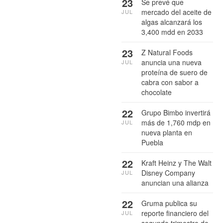
23
Se prevé que
mercado del aceite de
JUL
algas alcanzará los
3,400 mdd en 2033
23
Z Natural Foods
anuncia una nueva
JUL
proteína de suero de
cabra con sabor a
chocolate
22
Grupo Bimbo invertirá
más de 1,760 mdp en
JUL
nueva planta en
Puebla
22
Kraft Heinz y The Walt
Disney Company
JUL
anuncian una alianza
22
Gruma publica su
reporte financiero del
JUL
segundo trimestre de