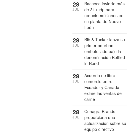
28
Bachoco invierte más
de 31 mdp para
JUL
reducir emisiones en
su planta de Nuevo
León
28
Bib & Tucker lanza su
primer bourbon
JUL
embotellado bajo la
denominación Bottled-
in-Bond
28
Acuerdo de libre
comercio entre
JUL
Ecuador y Canadá
exime las ventas de
carne
28
Conagra Brands
proporciona una
JUL
actualización sobre su
equipo directivo