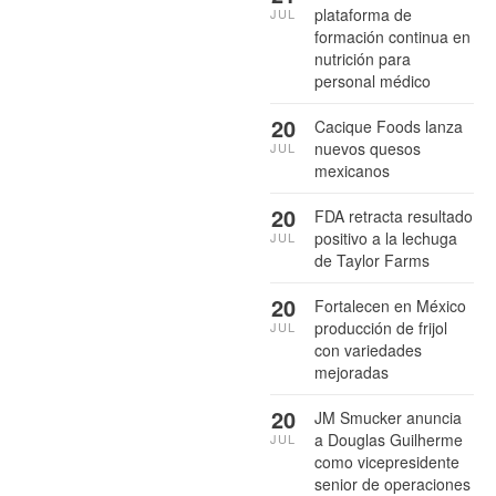
plataforma de
JUL
formación continua en
nutrición para
personal médico
20
Cacique Foods lanza
nuevos quesos
JUL
mexicanos
20
FDA retracta resultado
positivo a la lechuga
JUL
de Taylor Farms
20
Fortalecen en México
producción de frijol
JUL
con variedades
mejoradas
20
JM Smucker anuncia
a Douglas Guilherme
JUL
como vicepresidente
senior de operaciones