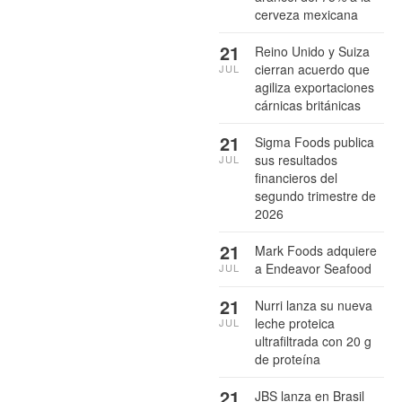
cerveza mexicana
21
Reino Unido y Suiza
cierran acuerdo que
JUL
agiliza exportaciones
cárnicas británicas
21
Sigma Foods publica
sus resultados
JUL
financieros del
segundo trimestre de
2026
21
Mark Foods adquiere
a Endeavor Seafood
JUL
21
Nurri lanza su nueva
leche proteica
JUL
ultrafiltrada con 20 g
de proteína
21
JBS lanza en Brasil