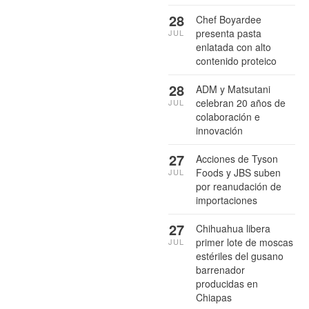
28
Chef Boyardee
presenta pasta
JUL
enlatada con alto
contenido proteico
28
ADM y Matsutani
celebran 20 años de
JUL
colaboración e
innovación
27
Acciones de Tyson
Foods y JBS suben
JUL
por reanudación de
importaciones
27
Chihuahua libera
primer lote de moscas
JUL
estériles del gusano
barrenador
producidas en
Chiapas