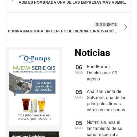
ADM ES NOMBRADA UNA DE LAS EMPRESAS MÁS ADMIRADAS DEL MUNDO EN LA INDUSTRIA DE PRODUCCIÓN DE ALIMENTOS
SIGUIENTE
PURINA INAUGURA UN CENTRO DE CIENCIA E INNOVACIÓN EN MÉXICO
Noticias
06
FoodForum
Dominicana: 06
AGO
agosto
05
Analizan venta de
SuKarne, una de las
AGO
principales firmas
cárnicas mexicanas
05
Nutri® anuncia el
lanzamiento de su
AGO
sabor especial a