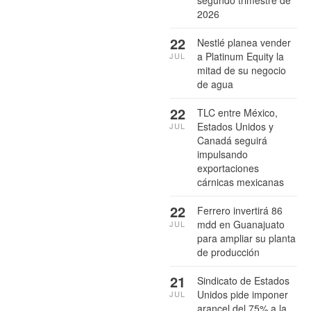
2026
22
Nestlé planea vender
a Platinum Equity la
JUL
mitad de su negocio
de agua
22
TLC entre México,
Estados Unidos y
JUL
Canadá seguirá
impulsando
exportaciones
cárnicas mexicanas
22
Ferrero invertirá 86
mdd en Guanajuato
JUL
para ampliar su planta
de producción
21
Sindicato de Estados
Unidos pide imponer
JUL
arancel del 75% a la