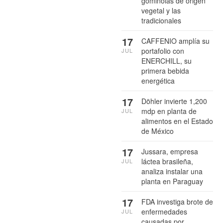
gominolas de origen
vegetal y las
tradicionales
17
CAFFENIO amplía su
portafolio con
JUL
ENERCHILL, su
primera bebida
energética
17
Döhler invierte 1,200
mdp en planta de
JUL
alimentos en el Estado
de México
17
Jussara, empresa
láctea brasileña,
JUL
analiza instalar una
planta en Paraguay
17
FDA investiga brote de
enfermedades
JUL
causadas por