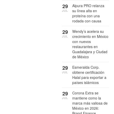
29
Alpura PRO relanza
su línea alta en
JUL
proteína con una
rodada con causa
29
Wendy’s acelera su
crecimiento en México
JUL
con nuevos
restaurantes en
Guadalajara y Ciudad
de México
29
Esmeralda Corp.
obtiene certificación
JUL
Halal para exportar a
países islámicos
29
Corona Extra se
mantiene como la
JUL
marca más valiosa de
México en 2026:
Brand Finance