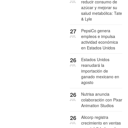
reducir consumo de
JUL
azúcar y mejorar su
salud metabólica: Tate
& Lyle
27
PepsiCo genera
empleos e impulsa
JUL
actividad económica
en Estados Unidos
26
Estados Unidos
reanudará la
JUL
importación de
ganado mexicano en
agosto
26
Nutrisa anuncia
colaboración con Pixar
JUL
Animation Studios
26
Alicorp registra
crecimiento en ventas
JUL