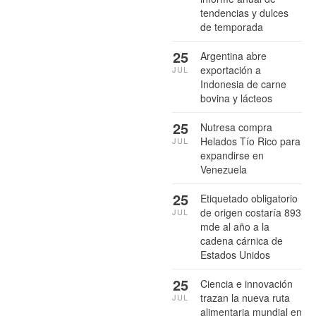
tendencias y dulces
de temporada
25
Argentina abre
exportación a
JUL
Indonesia de carne
bovina y lácteos
25
Nutresa compra
Helados Tío Rico para
JUL
expandirse en
Venezuela
25
Etiquetado obligatorio
de origen costaría 893
JUL
mde al año a la
cadena cárnica de
Estados Unidos
25
Ciencia e innovación
trazan la nueva ruta
JUL
alimentaria mundial en