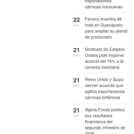
exportaciones
cárnicas mexicanas
22
Ferrero invertirá 86
mdd en Guanajuato
JUL
para ampliar su planta
de producción
21
Sindicato de Estados
Unidos pide imponer
JUL
arancel del 75% a la
cerveza mexicana
21
Reino Unido y Suiza
cierran acuerdo que
JUL
agiliza exportaciones
cárnicas británicas
21
Sigma Foods publica
sus resultados
JUL
financieros del
segundo trimestre de
2026