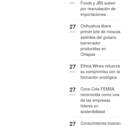
Foods y JBS suben
JUL
por reanudación de
importaciones
27
Chihuahua libera
primer lote de moscas
JUL
estériles del gusano
barrenador
producidas en
Chiapas
27
Ethica Wines refuerza
su compromiso con la
JUL
formación enológica
27
Coca-Cola FEMSA,
reconocida como una
JUL
de las empresas
líderes en
sostenibilidad
27
Consumidores buscan