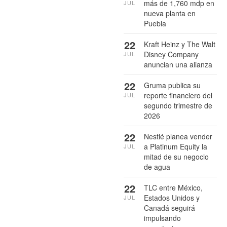
más de 1,760 mdp en
JUL
nueva planta en
Puebla
22
Kraft Heinz y The Walt
Disney Company
JUL
anuncian una alianza
22
Gruma publica su
reporte financiero del
JUL
segundo trimestre de
2026
22
Nestlé planea vender
a Platinum Equity la
JUL
mitad de su negocio
de agua
22
TLC entre México,
Estados Unidos y
JUL
Canadá seguirá
impulsando