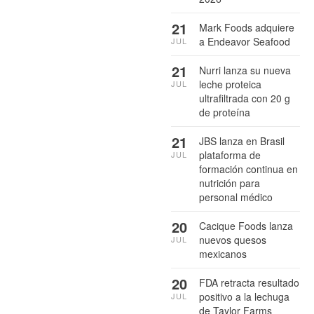
21
Mark Foods adquiere
a Endeavor Seafood
JUL
21
Nurri lanza su nueva
leche proteica
JUL
ultrafiltrada con 20 g
de proteína
21
JBS lanza en Brasil
plataforma de
JUL
formación continua en
nutrición para
personal médico
20
Cacique Foods lanza
nuevos quesos
JUL
mexicanos
20
FDA retracta resultado
positivo a la lechuga
JUL
de Taylor Farms