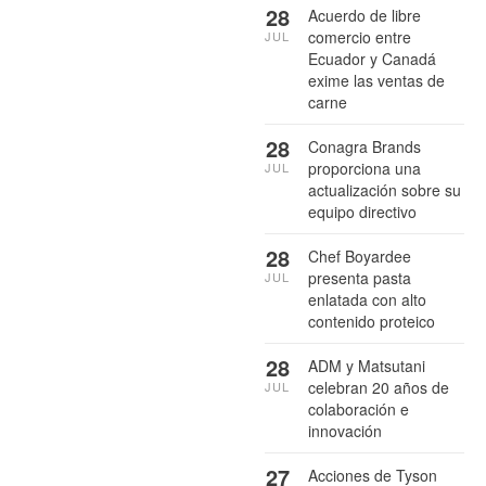
28
Acuerdo de libre
comercio entre
JUL
Ecuador y Canadá
exime las ventas de
carne
28
Conagra Brands
proporciona una
JUL
actualización sobre su
equipo directivo
28
Chef Boyardee
presenta pasta
JUL
enlatada con alto
contenido proteico
28
ADM y Matsutani
celebran 20 años de
JUL
colaboración e
innovación
27
Acciones de Tyson