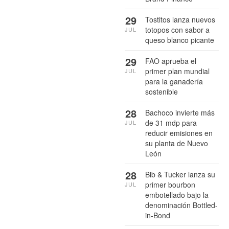
29
Tostitos lanza nuevos
totopos con sabor a
JUL
queso blanco picante
29
FAO aprueba el
primer plan mundial
JUL
para la ganadería
sostenible
28
Bachoco invierte más
de 31 mdp para
JUL
reducir emisiones en
su planta de Nuevo
León
28
Bib & Tucker lanza su
primer bourbon
JUL
embotellado bajo la
denominación Bottled-
in-Bond