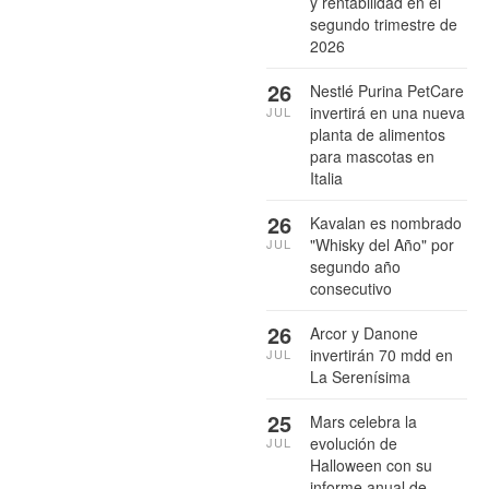
y rentabilidad en el
segundo trimestre de
2026
26
Nestlé Purina PetCare
invertirá en una nueva
JUL
planta de alimentos
para mascotas en
Italia
26
Kavalan es nombrado
"Whisky del Año" por
JUL
segundo año
consecutivo
26
Arcor y Danone
invertirán 70 mdd en
JUL
La Serenísima
25
Mars celebra la
evolución de
JUL
Halloween con su
informe anual de