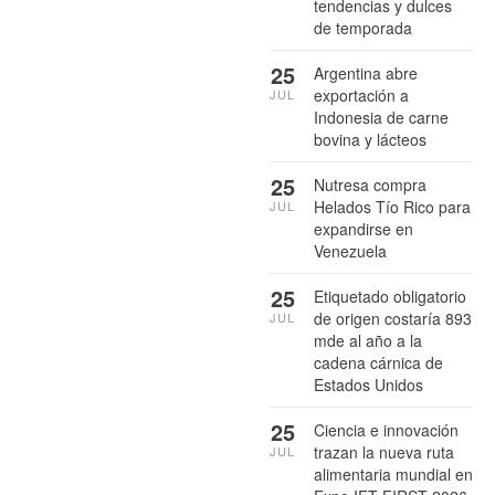
tendencias y dulces
de temporada
25
Argentina abre
exportación a
JUL
Indonesia de carne
bovina y lácteos
25
Nutresa compra
Helados Tío Rico para
JUL
expandirse en
Venezuela
25
Etiquetado obligatorio
de origen costaría 893
JUL
mde al año a la
cadena cárnica de
Estados Unidos
25
Ciencia e innovación
trazan la nueva ruta
JUL
alimentaria mundial en