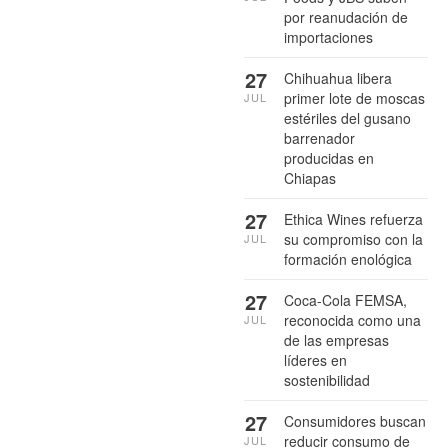
por reanudación de
importaciones
27
Chihuahua libera
primer lote de moscas
JUL
estériles del gusano
barrenador
producidas en
Chiapas
27
Ethica Wines refuerza
su compromiso con la
JUL
formación enológica
27
Coca-Cola FEMSA,
reconocida como una
JUL
de las empresas
líderes en
sostenibilidad
27
Consumidores buscan
reducir consumo de
JUL