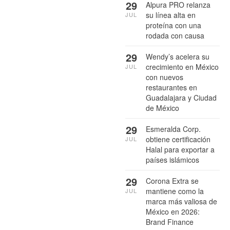
29
Alpura PRO relanza
su línea alta en
JUL
proteína con una
rodada con causa
29
Wendy’s acelera su
crecimiento en México
JUL
con nuevos
restaurantes en
Guadalajara y Ciudad
de México
29
Esmeralda Corp.
obtiene certificación
JUL
Halal para exportar a
países islámicos
29
Corona Extra se
mantiene como la
JUL
marca más valiosa de
México en 2026:
Brand Finance