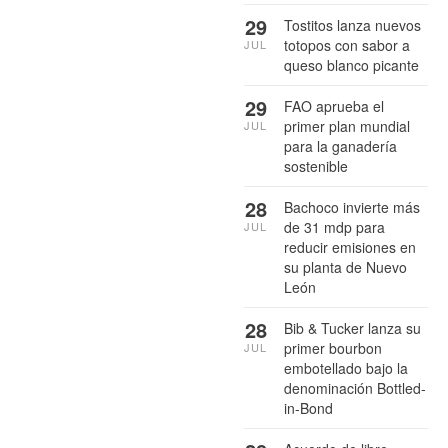
29
Tostitos lanza nuevos
totopos con sabor a
JUL
queso blanco picante
29
FAO aprueba el
primer plan mundial
JUL
para la ganadería
sostenible
28
Bachoco invierte más
de 31 mdp para
JUL
reducir emisiones en
su planta de Nuevo
León
28
Bib & Tucker lanza su
primer bourbon
JUL
embotellado bajo la
denominación Bottled-
in-Bond