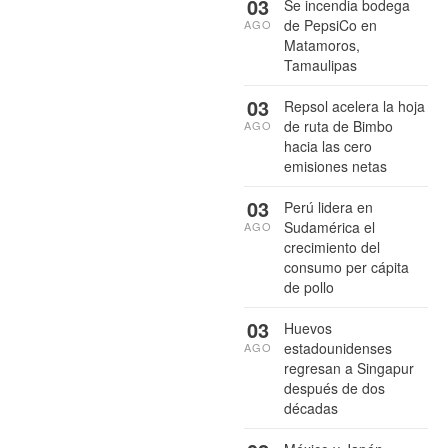
03
Se incendia bodega
de PepsiCo en
AGO
Matamoros,
Tamaulipas
03
Repsol acelera la hoja
de ruta de Bimbo
AGO
hacia las cero
emisiones netas
03
Perú lidera en
Sudamérica el
AGO
crecimiento del
consumo per cápita
de pollo
03
Huevos
estadounidenses
AGO
regresan a Singapur
después de dos
décadas