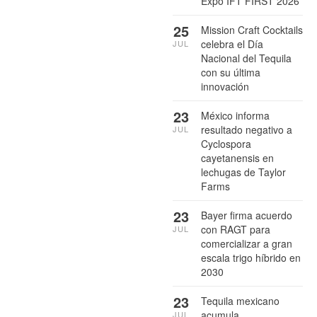
Expo IFT FIRST 2026
25
Mission Craft Cocktails
celebra el Día
JUL
Nacional del Tequila
con su última
innovación
23
México informa
resultado negativo a
JUL
Cyclospora
cayetanensis en
lechugas de Taylor
Farms
23
Bayer firma acuerdo
con RAGT para
JUL
comercializar a gran
escala trigo híbrido en
2030
23
Tequila mexicano
acumula
JUL