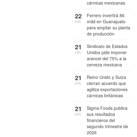
cárnicas mexicanas
22
Ferrero invertirá 86
mdd en Guanajuato
JUL
para ampliar su planta
de producción
21
Sindicato de Estados
Unidos pide imponer
JUL
arancel del 75% a la
cerveza mexicana
21
Reino Unido y Suiza
cierran acuerdo que
JUL
agiliza exportaciones
cárnicas británicas
21
Sigma Foods publica
sus resultados
JUL
financieros del
segundo trimestre de
2026