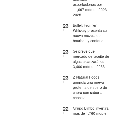
exportaciones por
11,697 mdd en 2023-
2025
23
Bulleit Frontier
Whiskey presenta su
JUL
nueva mezcla de
bourbon y centeno
23
Se prevé que
mercado del aceite de
JUL
algas alcanzará los
3,400 mdd en 2033
23
Z Natural Foods
anuncia una nueva
JUL
proteína de suero de
cabra con sabor a
chocolate
22
Grupo Bimbo invertirá
más de 1,760 mdp en
JUL