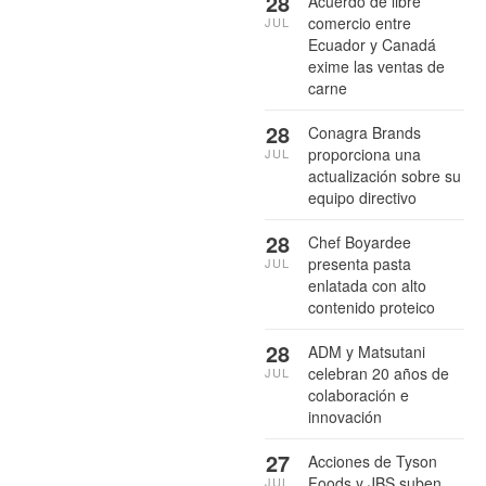
28
Acuerdo de libre
comercio entre
JUL
Ecuador y Canadá
exime las ventas de
carne
28
Conagra Brands
proporciona una
JUL
actualización sobre su
equipo directivo
28
Chef Boyardee
presenta pasta
JUL
enlatada con alto
contenido proteico
28
ADM y Matsutani
celebran 20 años de
JUL
colaboración e
innovación
27
Acciones de Tyson
Foods y JBS suben
JUL