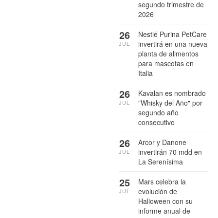
segundo trimestre de
2026
26
Nestlé Purina PetCare
invertirá en una nueva
JUL
planta de alimentos
para mascotas en
Italia
26
Kavalan es nombrado
"Whisky del Año" por
JUL
segundo año
consecutivo
26
Arcor y Danone
invertirán 70 mdd en
JUL
La Serenísima
25
Mars celebra la
evolución de
JUL
Halloween con su
informe anual de