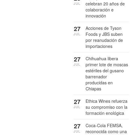
celebran 20 años de
JUL
colaboración e
innovación
27
Acciones de Tyson
Foods y JBS suben
JUL
por reanudación de
importaciones
27
Chihuahua libera
primer lote de moscas
JUL
estériles del gusano
barrenador
producidas en
Chiapas
27
Ethica Wines refuerza
su compromiso con la
JUL
formación enológica
27
Coca-Cola FEMSA,
reconocida como una
JUL