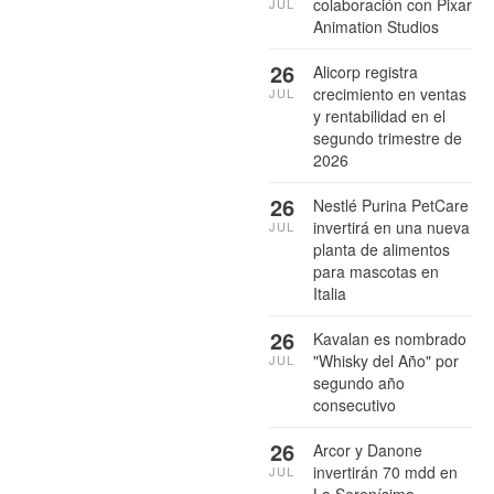
colaboración con Pixar
JUL
Animation Studios
26
Alicorp registra
crecimiento en ventas
JUL
y rentabilidad en el
segundo trimestre de
2026
26
Nestlé Purina PetCare
invertirá en una nueva
JUL
planta de alimentos
para mascotas en
Italia
26
Kavalan es nombrado
"Whisky del Año" por
JUL
segundo año
consecutivo
26
Arcor y Danone
invertirán 70 mdd en
JUL
La Serenísima