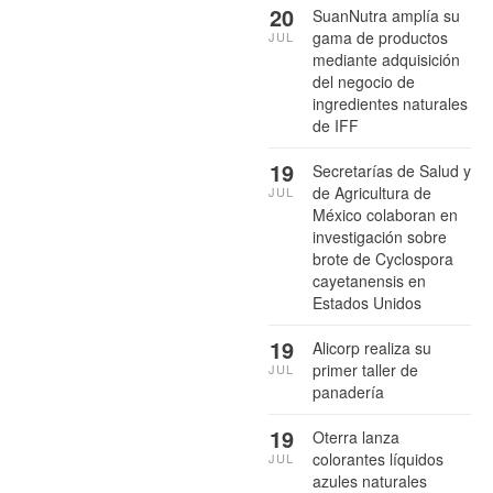
20
SuanNutra amplía su
gama de productos
JUL
mediante adquisición
del negocio de
ingredientes naturales
de IFF
19
Secretarías de Salud y
de Agricultura de
JUL
México colaboran en
investigación sobre
brote de Cyclospora
cayetanensis en
Estados Unidos
19
Alicorp realiza su
primer taller de
JUL
panadería
19
Oterra lanza
colorantes líquidos
JUL
azules naturales