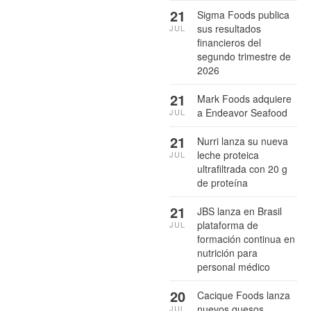
21
Sigma Foods publica
sus resultados
JUL
financieros del
segundo trimestre de
2026
21
Mark Foods adquiere
a Endeavor Seafood
JUL
21
Nurri lanza su nueva
leche proteica
JUL
ultrafiltrada con 20 g
de proteína
21
JBS lanza en Brasil
plataforma de
JUL
formación continua en
nutrición para
personal médico
20
Cacique Foods lanza
nuevos quesos
JUL