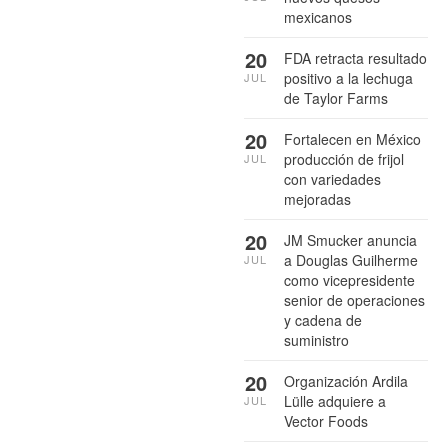
mexicanos
20
FDA retracta resultado
positivo a la lechuga
JUL
de Taylor Farms
20
Fortalecen en México
producción de frijol
JUL
con variedades
mejoradas
20
JM Smucker anuncia
a Douglas Guilherme
JUL
como vicepresidente
senior de operaciones
y cadena de
suministro
20
Organización Ardila
Lülle adquiere a
JUL
Vector Foods