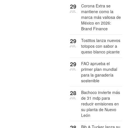
29
Corona Extra se
mantiene como la
JUL
marca más valiosa de
México en 2026:
Brand Finance
29
Tostitos lanza nuevos
totopos con sabor a
JUL
queso blanco picante
29
FAO aprueba el
primer plan mundial
JUL
para la ganadería
sostenible
28
Bachoco invierte más
de 31 mdp para
JUL
reducir emisiones en
su planta de Nuevo
León
28
Bib & Tucker lanza su