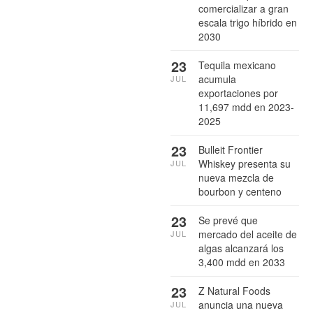
comercializar a gran
escala trigo híbrido en
2030
23
Tequila mexicano
acumula
JUL
exportaciones por
11,697 mdd en 2023-
2025
23
Bulleit Frontier
Whiskey presenta su
JUL
nueva mezcla de
bourbon y centeno
23
Se prevé que
mercado del aceite de
JUL
algas alcanzará los
3,400 mdd en 2033
23
Z Natural Foods
anuncia una nueva
JUL