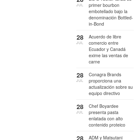
primer bourbon
JUL
embotellado bajo la
denominación Bottled-
in-Bond
28
Acuerdo de libre
comercio entre
JUL
Ecuador y Canadá
exime las ventas de
carne
28
Conagra Brands
proporciona una
JUL
actualización sobre su
equipo directivo
28
Chef Boyardee
presenta pasta
JUL
enlatada con alto
contenido proteico
28
ADM y Matsutani