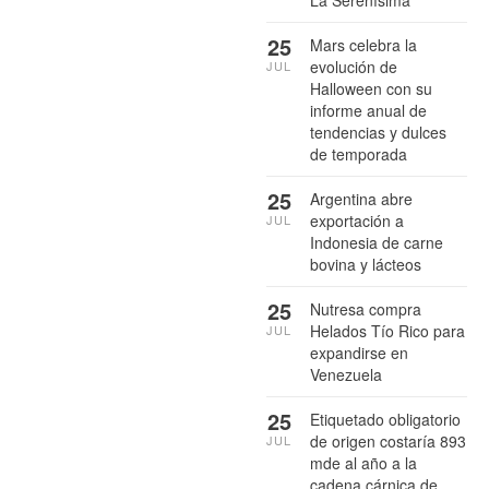
25
Mars celebra la
evolución de
JUL
Halloween con su
informe anual de
tendencias y dulces
de temporada
25
Argentina abre
exportación a
JUL
Indonesia de carne
bovina y lácteos
25
Nutresa compra
Helados Tío Rico para
JUL
expandirse en
Venezuela
25
Etiquetado obligatorio
de origen costaría 893
JUL
mde al año a la
cadena cárnica de