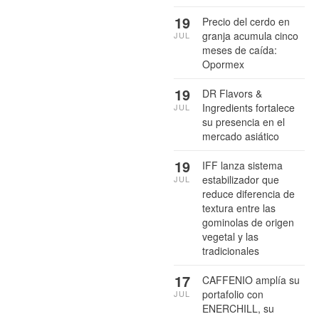
19
Precio del cerdo en
granja acumula cinco
JUL
meses de caída:
Opormex
19
DR Flavors &
Ingredients fortalece
JUL
su presencia en el
mercado asiático
19
IFF lanza sistema
estabilizador que
JUL
reduce diferencia de
textura entre las
gominolas de origen
vegetal y las
tradicionales
17
CAFFENIO amplía su
portafolio con
JUL
ENERCHILL, su