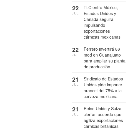
22
TLC entre México,
Estados Unidos y
JUL
Canadá seguirá
impulsando
exportaciones
cárnicas mexicanas
22
Ferrero invertirá 86
mdd en Guanajuato
JUL
para ampliar su planta
de producción
21
Sindicato de Estados
Unidos pide imponer
JUL
arancel del 75% a la
cerveza mexicana
21
Reino Unido y Suiza
cierran acuerdo que
JUL
agiliza exportaciones
cárnicas británicas