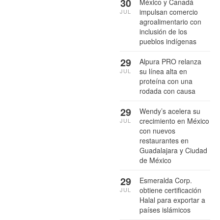
30
México y Canadá
impulsan comercio
JUL
agroalimentario con
inclusión de los
pueblos indígenas
29
Alpura PRO relanza
su línea alta en
JUL
proteína con una
rodada con causa
29
Wendy’s acelera su
crecimiento en México
JUL
con nuevos
restaurantes en
Guadalajara y Ciudad
de México
29
Esmeralda Corp.
obtiene certificación
JUL
Halal para exportar a
países islámicos