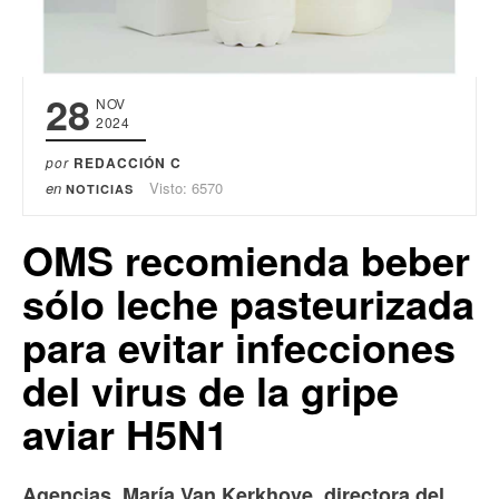
28
NOV
2024
por
REDACCIÓN C
en
Visto: 6570
NOTICIAS
OMS recomienda beber
sólo leche pasteurizada
para evitar infecciones
del virus de la gripe
aviar H5N1
Agencias. María Van Kerkhove, directora del