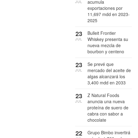
acumula
JUL
exportaciones por
11,697 mdd en 2023-
2025
23
Bulleit Frontier
Whiskey presenta su
JUL
nueva mezcla de
bourbon y centeno
23
Se prevé que
mercado del aceite de
JUL
algas alcanzará los
3,400 mdd en 2033
23
Z Natural Foods
anuncia una nueva
JUL
proteína de suero de
cabra con sabor a
chocolate
22
Grupo Bimbo invertirá