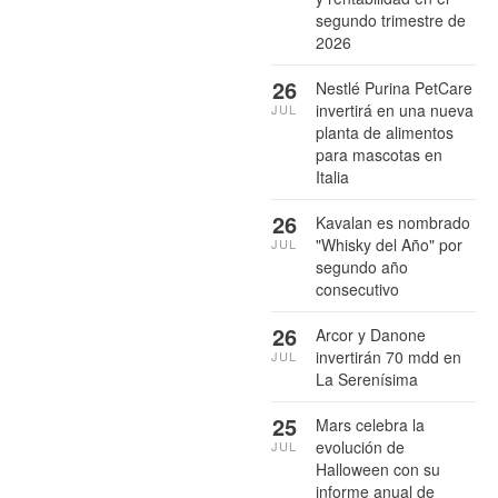
segundo trimestre de
2026
26
Nestlé Purina PetCare
invertirá en una nueva
JUL
planta de alimentos
para mascotas en
Italia
26
Kavalan es nombrado
"Whisky del Año" por
JUL
segundo año
consecutivo
26
Arcor y Danone
invertirán 70 mdd en
JUL
La Serenísima
25
Mars celebra la
evolución de
JUL
Halloween con su
informe anual de