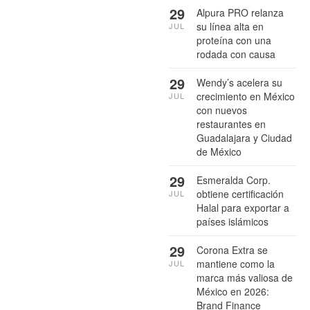
29
Alpura PRO relanza
su línea alta en
JUL
proteína con una
rodada con causa
29
Wendy’s acelera su
crecimiento en México
JUL
con nuevos
restaurantes en
Guadalajara y Ciudad
de México
29
Esmeralda Corp.
obtiene certificación
JUL
Halal para exportar a
países islámicos
29
Corona Extra se
mantiene como la
JUL
marca más valiosa de
México en 2026:
Brand Finance