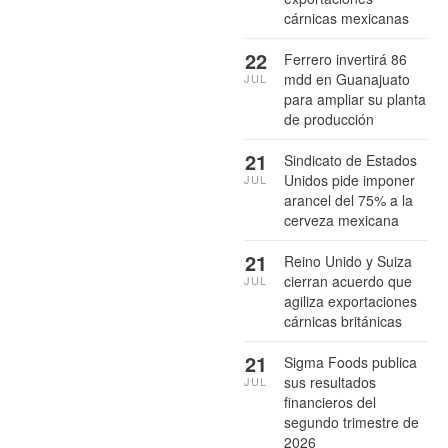
cárnicas mexicanas
22
Ferrero invertirá 86
mdd en Guanajuato
JUL
para ampliar su planta
de producción
21
Sindicato de Estados
Unidos pide imponer
JUL
arancel del 75% a la
cerveza mexicana
21
Reino Unido y Suiza
cierran acuerdo que
JUL
agiliza exportaciones
cárnicas británicas
21
Sigma Foods publica
sus resultados
JUL
financieros del
segundo trimestre de
2026