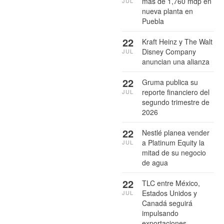
más de 1,760 mdp en
JUL
nueva planta en
Puebla
22
Kraft Heinz y The Walt
Disney Company
JUL
anuncian una alianza
22
Gruma publica su
reporte financiero del
JUL
segundo trimestre de
2026
22
Nestlé planea vender
a Platinum Equity la
JUL
mitad de su negocio
de agua
22
TLC entre México,
Estados Unidos y
JUL
Canadá seguirá
impulsando
exportaciones