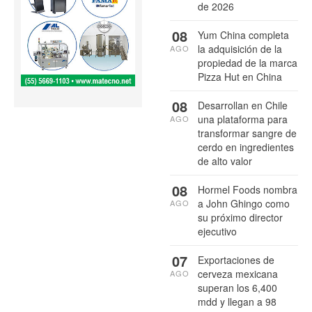
de 2026
08
Yum China completa
la adquisición de la
AGO
propiedad de la marca
Pizza Hut en China
08
Desarrollan en Chile
una plataforma para
AGO
transformar sangre de
cerdo en ingredientes
de alto valor
08
Hormel Foods nombra
a John Ghingo como
AGO
su próximo director
ejecutivo
07
Exportaciones de
cerveza mexicana
AGO
superan los 6,400
mdd y llegan a 98