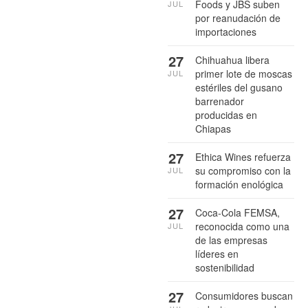
Foods y JBS suben
JUL
por reanudación de
importaciones
27
Chihuahua libera
primer lote de moscas
JUL
estériles del gusano
barrenador
producidas en
Chiapas
27
Ethica Wines refuerza
su compromiso con la
JUL
formación enológica
27
Coca-Cola FEMSA,
reconocida como una
JUL
de las empresas
líderes en
sostenibilidad
27
Consumidores buscan