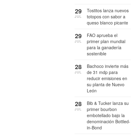
29
Tostitos lanza nuevos
totopos con sabor a
JUL
queso blanco picante
29
FAO aprueba el
primer plan mundial
JUL
para la ganadería
sostenible
28
Bachoco invierte más
de 31 mdp para
JUL
reducir emisiones en
su planta de Nuevo
León
28
Bib & Tucker lanza su
primer bourbon
JUL
embotellado bajo la
denominación Bottled-
in-Bond