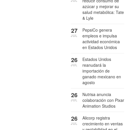
reducir consumo de
JUL
azúcar y mejorar su
salud metabólica: Tate
& Lyle
27
PepsiCo genera
empleos e impulsa
JUL
actividad económica
en Estados Unidos
26
Estados Unidos
reanudará la
JUL
importación de
ganado mexicano en
agosto
26
Nutrisa anuncia
colaboración con Pixar
JUL
Animation Studios
26
Alicorp registra
crecimiento en ventas
JUL
y rentabilidad en el