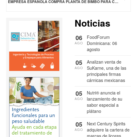
EMPRESA ESPAÑOLA COMPRA PLANTA DE BIMBO PARA CONVERTIRLA EN UNA PLATAFORMA LOGÍSTICA
Noticias
06
FoodForum
Dominicana: 06
AGO
agosto
05
Analizan venta de
SuKarne, una de las
AGO
principales firmas
cárnicas mexicanas
05
Nutri® anuncia el
lanzamiento de su
AGO
sabor especial a
plátano
05
Next Century Spirits
adquiere la cartera de
AGO
marcas de licores