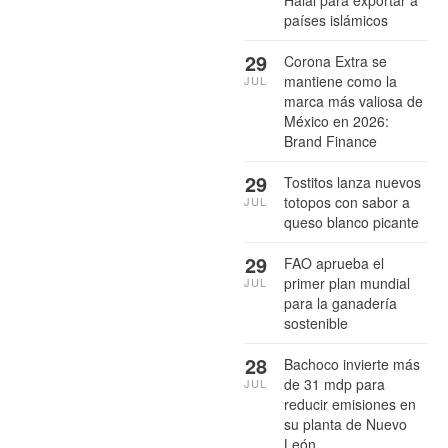
Halal para exportar a
países islámicos
29
Corona Extra se
mantiene como la
JUL
marca más valiosa de
México en 2026:
Brand Finance
29
Tostitos lanza nuevos
totopos con sabor a
JUL
queso blanco picante
29
FAO aprueba el
primer plan mundial
JUL
para la ganadería
sostenible
28
Bachoco invierte más
de 31 mdp para
JUL
reducir emisiones en
su planta de Nuevo
León