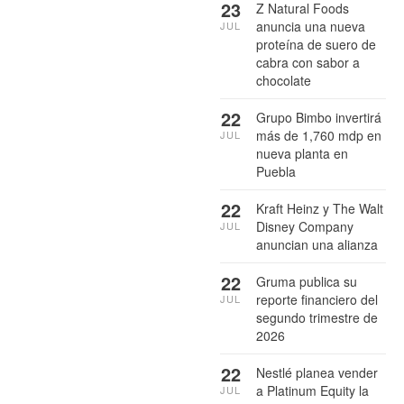
23
Z Natural Foods
anuncia una nueva
JUL
proteína de suero de
cabra con sabor a
chocolate
22
Grupo Bimbo invertirá
más de 1,760 mdp en
JUL
nueva planta en
Puebla
22
Kraft Heinz y The Walt
Disney Company
JUL
anuncian una alianza
22
Gruma publica su
reporte financiero del
JUL
segundo trimestre de
2026
22
Nestlé planea vender
a Platinum Equity la
JUL