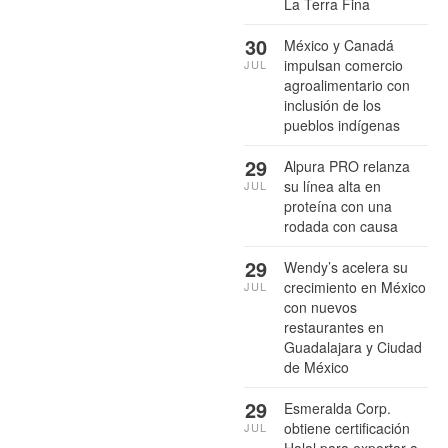
La Terra Fina
30
México y Canadá
impulsan comercio
JUL
agroalimentario con
inclusión de los
pueblos indígenas
29
Alpura PRO relanza
su línea alta en
JUL
proteína con una
rodada con causa
29
Wendy’s acelera su
crecimiento en México
JUL
con nuevos
restaurantes en
Guadalajara y Ciudad
de México
29
Esmeralda Corp.
obtiene certificación
JUL