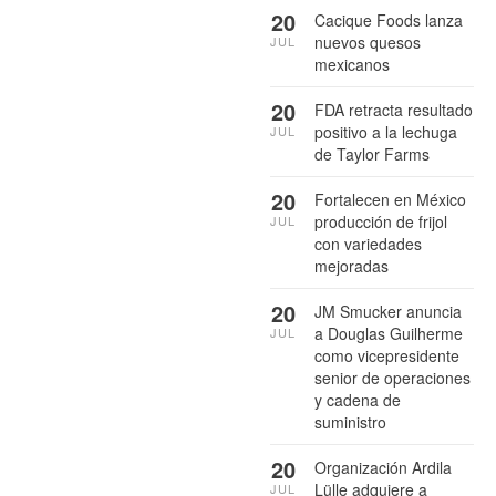
20
Cacique Foods lanza
nuevos quesos
JUL
mexicanos
20
FDA retracta resultado
positivo a la lechuga
JUL
de Taylor Farms
20
Fortalecen en México
producción de frijol
JUL
con variedades
mejoradas
20
JM Smucker anuncia
a Douglas Guilherme
JUL
como vicepresidente
senior de operaciones
y cadena de
suministro
20
Organización Ardila
Lülle adquiere a
JUL