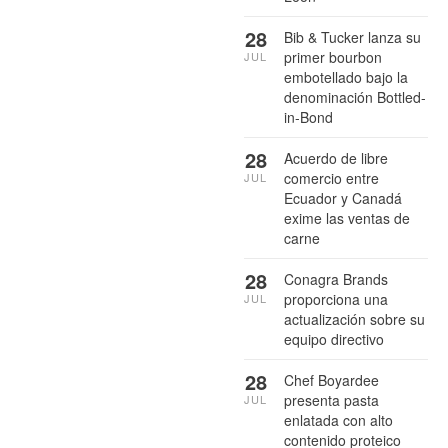
28
Bib & Tucker lanza su
primer bourbon
JUL
embotellado bajo la
denominación Bottled-
in-Bond
28
Acuerdo de libre
comercio entre
JUL
Ecuador y Canadá
exime las ventas de
carne
28
Conagra Brands
proporciona una
JUL
actualización sobre su
equipo directivo
28
Chef Boyardee
presenta pasta
JUL
enlatada con alto
contenido proteico