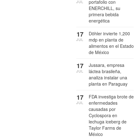
portafolio con
JUL
ENERCHILL, su
primera bebida
energética
17
Döhler invierte 1,200
mdp en planta de
JUL
alimentos en el Estado
de México
17
Jussara, empresa
láctea brasileña,
JUL
analiza instalar una
planta en Paraguay
17
FDA investiga brote de
enfermedades
JUL
causadas por
Cyclospora en
lechuga iceberg de
Taylor Farms de
México