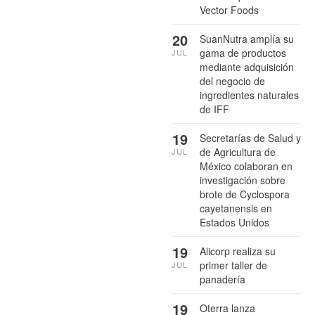
Vector Foods
20
SuanNutra amplía su
gama de productos
JUL
mediante adquisición
del negocio de
ingredientes naturales
de IFF
19
Secretarías de Salud y
de Agricultura de
JUL
México colaboran en
investigación sobre
brote de Cyclospora
cayetanensis en
Estados Unidos
19
Alicorp realiza su
primer taller de
JUL
panadería
19
Oterra lanza