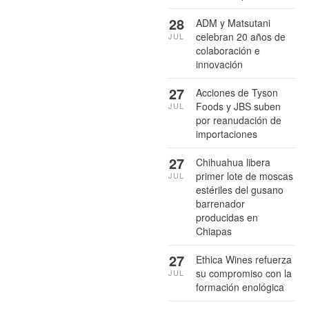
28
ADM y Matsutani
celebran 20 años de
JUL
colaboración e
innovación
27
Acciones de Tyson
Foods y JBS suben
JUL
por reanudación de
importaciones
27
Chihuahua libera
primer lote de moscas
JUL
estériles del gusano
barrenador
producidas en
Chiapas
27
Ethica Wines refuerza
su compromiso con la
JUL
formación enológica