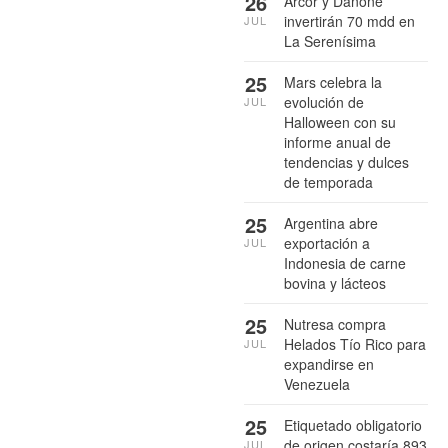
26
Arcor y Danone
invertirán 70 mdd en
JUL
La Serenísima
25
Mars celebra la
evolución de
JUL
Halloween con su
informe anual de
tendencias y dulces
de temporada
25
Argentina abre
exportación a
JUL
Indonesia de carne
bovina y lácteos
25
Nutresa compra
Helados Tío Rico para
JUL
expandirse en
Venezuela
25
Etiquetado obligatorio
de origen costaría 893
JUL