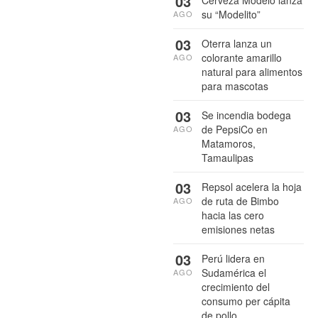
03
Cerveza Modelo lanza
su “Modelito”
AGO
03
Oterra lanza un
colorante amarillo
AGO
natural para alimentos
para mascotas
03
Se incendia bodega
de PepsiCo en
AGO
Matamoros,
Tamaulipas
03
Repsol acelera la hoja
de ruta de Bimbo
AGO
hacia las cero
emisiones netas
03
Perú lidera en
Sudamérica el
AGO
crecimiento del
consumo per cápita
de pollo