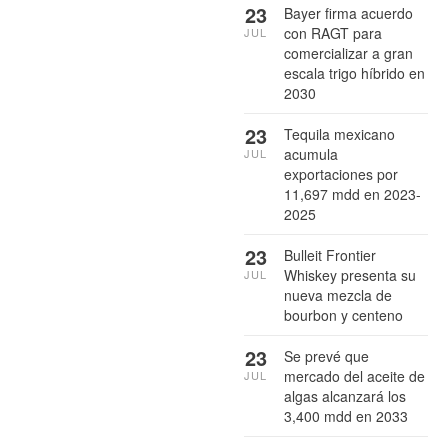
23
Bayer firma acuerdo
con RAGT para
JUL
comercializar a gran
escala trigo híbrido en
2030
23
Tequila mexicano
acumula
JUL
exportaciones por
11,697 mdd en 2023-
2025
23
Bulleit Frontier
Whiskey presenta su
JUL
nueva mezcla de
bourbon y centeno
23
Se prevé que
mercado del aceite de
JUL
algas alcanzará los
3,400 mdd en 2033