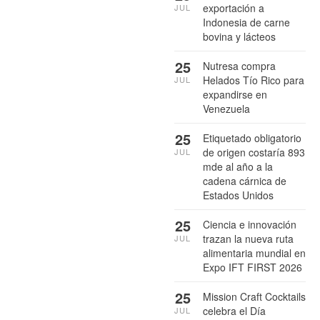
exportación a
JUL
Indonesia de carne
bovina y lácteos
25
Nutresa compra
Helados Tío Rico para
JUL
expandirse en
Venezuela
25
Etiquetado obligatorio
de origen costaría 893
JUL
mde al año a la
cadena cárnica de
Estados Unidos
25
Ciencia e innovación
trazan la nueva ruta
JUL
alimentaria mundial en
Expo IFT FIRST 2026
25
Mission Craft Cocktails
celebra el Día
JUL