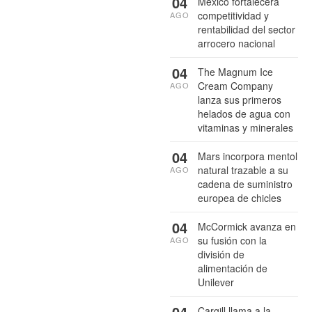
04
México fortalecerá
competitividad y
AGO
rentabilidad del sector
arrocero nacional
04
The Magnum Ice
Cream Company
AGO
lanza sus primeros
helados de agua con
vitaminas y minerales
04
Mars incorpora mentol
natural trazable a su
AGO
cadena de suministro
europea de chicles
04
McCormick avanza en
su fusión con la
AGO
división de
alimentación de
Unilever
04
Cargill llama a la