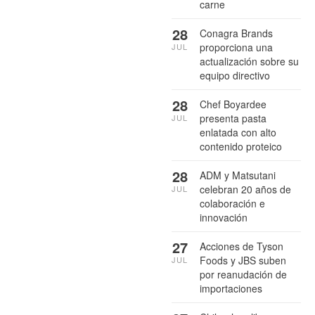
carne
28
Conagra Brands
proporciona una
JUL
actualización sobre su
equipo directivo
28
Chef Boyardee
presenta pasta
JUL
enlatada con alto
contenido proteico
28
ADM y Matsutani
celebran 20 años de
JUL
colaboración e
innovación
27
Acciones de Tyson
Foods y JBS suben
JUL
por reanudación de
importaciones