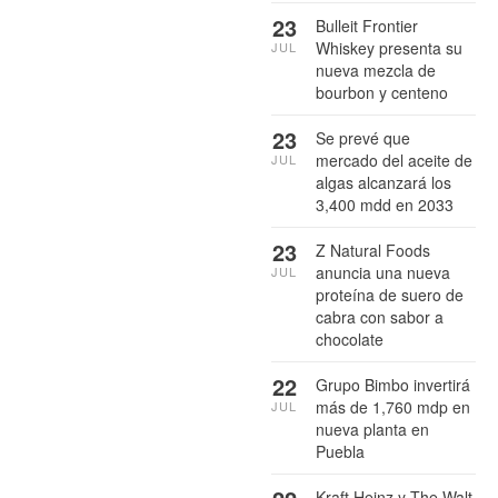
23
Bulleit Frontier
Whiskey presenta su
JUL
nueva mezcla de
bourbon y centeno
23
Se prevé que
mercado del aceite de
JUL
algas alcanzará los
3,400 mdd en 2033
23
Z Natural Foods
anuncia una nueva
JUL
proteína de suero de
cabra con sabor a
chocolate
22
Grupo Bimbo invertirá
más de 1,760 mdp en
JUL
nueva planta en
Puebla
Kraft Heinz y The Walt