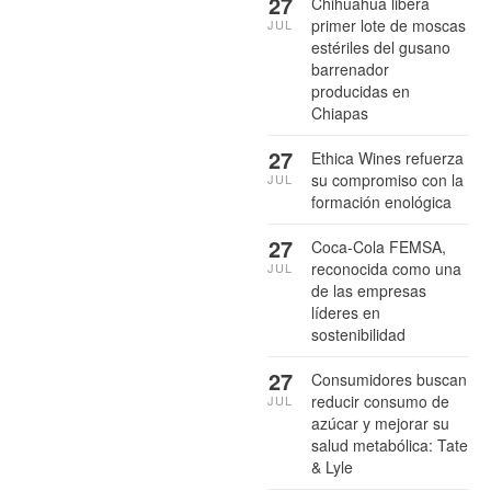
27
Chihuahua libera
primer lote de moscas
JUL
estériles del gusano
barrenador
producidas en
Chiapas
27
Ethica Wines refuerza
su compromiso con la
JUL
formación enológica
27
Coca-Cola FEMSA,
reconocida como una
JUL
de las empresas
líderes en
sostenibilidad
27
Consumidores buscan
reducir consumo de
JUL
azúcar y mejorar su
salud metabólica: Tate
& Lyle