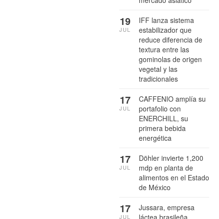
19
IFF lanza sistema
estabilizador que
JUL
reduce diferencia de
textura entre las
gominolas de origen
vegetal y las
tradicionales
17
CAFFENIO amplía su
portafolio con
JUL
ENERCHILL, su
primera bebida
energética
17
Döhler invierte 1,200
mdp en planta de
JUL
alimentos en el Estado
de México
17
Jussara, empresa
láctea brasileña,
JUL