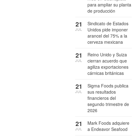
para ampliar su planta
de producción
21
Sindicato de Estados
Unidos pide imponer
JUL
arancel del 75% a la
cerveza mexicana
21
Reino Unido y Suiza
cierran acuerdo que
JUL
agiliza exportaciones
cárnicas británicas
21
Sigma Foods publica
sus resultados
JUL
financieros del
segundo trimestre de
2026
21
Mark Foods adquiere
a Endeavor Seafood
JUL