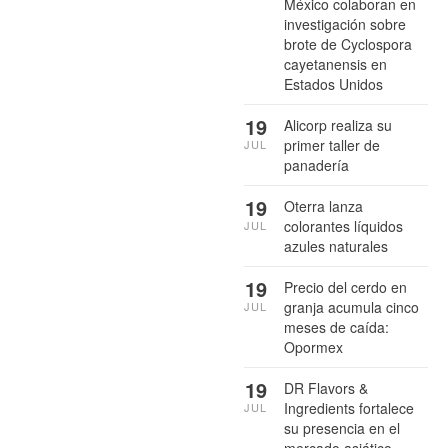
México colaboran en
investigación sobre
brote de Cyclospora
cayetanensis en
Estados Unidos
19
Alicorp realiza su
primer taller de
JUL
panadería
19
Oterra lanza
colorantes líquidos
JUL
azules naturales
19
Precio del cerdo en
granja acumula cinco
JUL
meses de caída:
Opormex
19
DR Flavors &
Ingredients fortalece
JUL
su presencia en el
mercado asiático