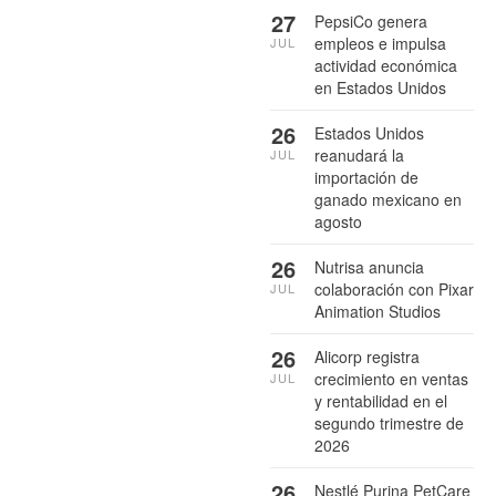
27
PepsiCo genera
empleos e impulsa
JUL
actividad económica
en Estados Unidos
26
Estados Unidos
reanudará la
JUL
importación de
ganado mexicano en
agosto
26
Nutrisa anuncia
colaboración con Pixar
JUL
Animation Studios
26
Alicorp registra
crecimiento en ventas
JUL
y rentabilidad en el
segundo trimestre de
2026
26
Nestlé Purina PetCare