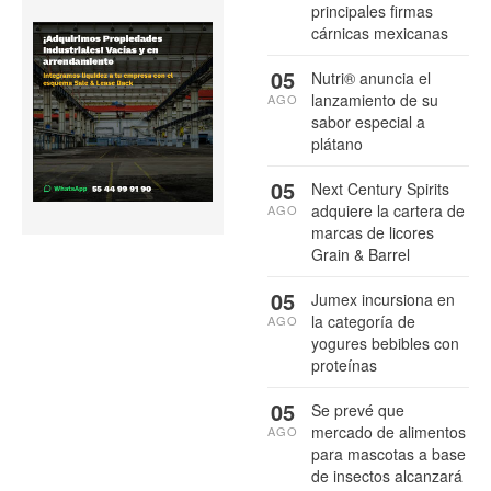
principales firmas
cárnicas mexicanas
05
Nutri® anuncia el
lanzamiento de su
AGO
sabor especial a
plátano
05
Next Century Spirits
adquiere la cartera de
AGO
marcas de licores
Grain & Barrel
05
Jumex incursiona en
la categoría de
AGO
yogures bebibles con
proteínas
05
Se prevé que
mercado de alimentos
AGO
para mascotas a base
de insectos alcanzará