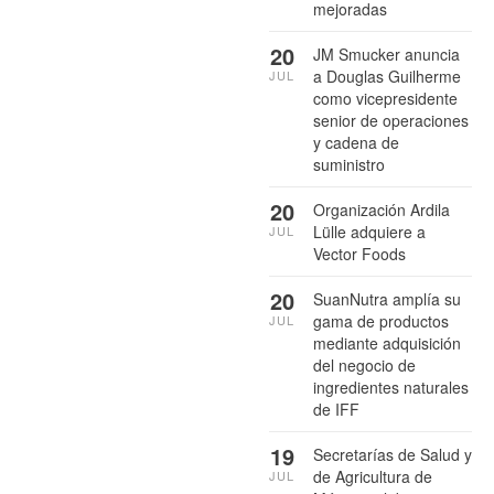
mejoradas
20
JM Smucker anuncia
a Douglas Guilherme
JUL
como vicepresidente
senior de operaciones
y cadena de
suministro
20
Organización Ardila
Lülle adquiere a
JUL
Vector Foods
20
SuanNutra amplía su
gama de productos
JUL
mediante adquisición
del negocio de
ingredientes naturales
de IFF
19
Secretarías de Salud y
de Agricultura de
JUL