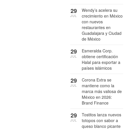
29
Wendy’s acelera su
crecimiento en México
JUL
con nuevos
restaurantes en
Guadalajara y Ciudad
de México
29
Esmeralda Corp.
obtiene certificación
JUL
Halal para exportar a
países islámicos
29
Corona Extra se
mantiene como la
JUL
marca más valiosa de
México en 2026:
Brand Finance
29
Tostitos lanza nuevos
totopos con sabor a
JUL
queso blanco picante