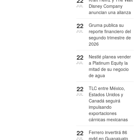
22
Disney Company
JUL
anuncian una alianza
22
Gruma publica su
reporte financiero del
JUL
segundo trimestre de
2026
22
Nestlé planea vender
a Platinum Equity la
JUL
mitad de su negocio
de agua
22
TLC entre México,
Estados Unidos y
JUL
Canadá seguirá
impulsando
exportaciones
cárnicas mexicanas
22
Ferrero invertirá 86
mdd en Guanajuato
JUL