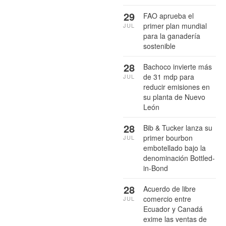
29
FAO aprueba el
primer plan mundial
JUL
para la ganadería
sostenible
28
Bachoco invierte más
de 31 mdp para
JUL
reducir emisiones en
su planta de Nuevo
León
28
Bib & Tucker lanza su
primer bourbon
JUL
embotellado bajo la
denominación Bottled-
in-Bond
28
Acuerdo de libre
comercio entre
JUL
Ecuador y Canadá
exime las ventas de