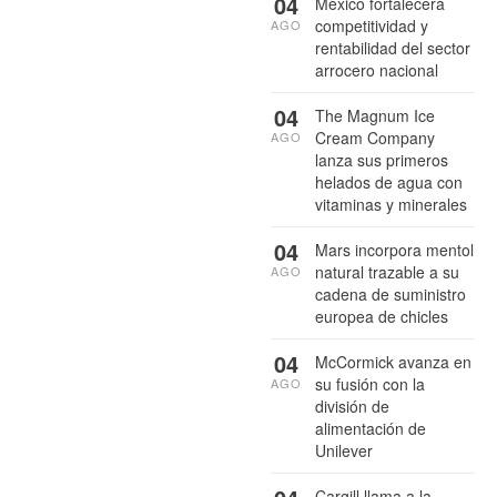
04
México fortalecerá
competitividad y
AGO
rentabilidad del sector
arrocero nacional
04
The Magnum Ice
Cream Company
AGO
lanza sus primeros
helados de agua con
vitaminas y minerales
04
Mars incorpora mentol
natural trazable a su
AGO
cadena de suministro
europea de chicles
04
McCormick avanza en
su fusión con la
AGO
división de
alimentación de
Unilever
Cargill llama a la