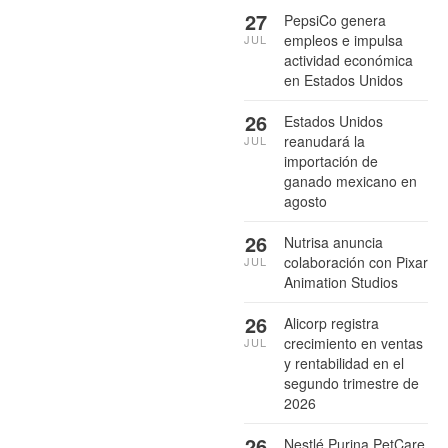
27
PepsiCo genera
empleos e impulsa
JUL
actividad económica
en Estados Unidos
26
Estados Unidos
reanudará la
JUL
importación de
ganado mexicano en
agosto
26
Nutrisa anuncia
colaboración con Pixar
JUL
Animation Studios
26
Alicorp registra
crecimiento en ventas
JUL
y rentabilidad en el
segundo trimestre de
2026
26
Nestlé Purina PetCare