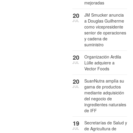
mejoradas
20
JM Smucker anuncia
a Douglas Guilherme
JUL
como vicepresidente
senior de operaciones
y cadena de
suministro
20
Organización Ardila
Lülle adquiere a
JUL
Vector Foods
20
SuanNutra amplía su
gama de productos
JUL
mediante adquisición
del negocio de
ingredientes naturales
de IFF
19
Secretarías de Salud y
de Agricultura de
JUL