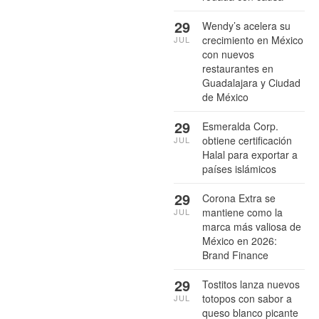
29
Wendy’s acelera su
crecimiento en México
JUL
con nuevos
restaurantes en
Guadalajara y Ciudad
de México
29
Esmeralda Corp.
obtiene certificación
JUL
Halal para exportar a
países islámicos
29
Corona Extra se
mantiene como la
JUL
marca más valiosa de
México en 2026:
Brand Finance
29
Tostitos lanza nuevos
totopos con sabor a
JUL
queso blanco picante