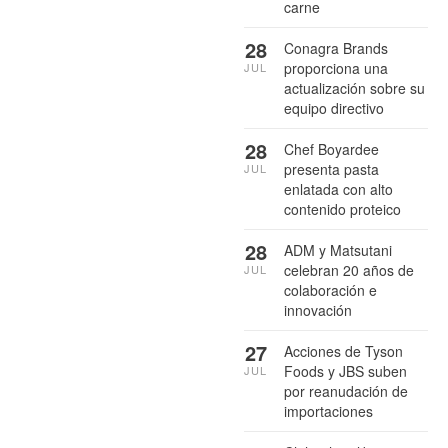
carne
28
Conagra Brands
proporciona una
JUL
actualización sobre su
equipo directivo
28
Chef Boyardee
presenta pasta
JUL
enlatada con alto
contenido proteico
28
ADM y Matsutani
celebran 20 años de
JUL
colaboración e
innovación
27
Acciones de Tyson
Foods y JBS suben
JUL
por reanudación de
importaciones