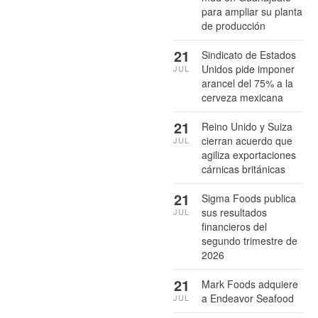
para ampliar su planta
de producción
21
Sindicato de Estados
Unidos pide imponer
JUL
arancel del 75% a la
cerveza mexicana
21
Reino Unido y Suiza
cierran acuerdo que
JUL
agiliza exportaciones
cárnicas británicas
21
Sigma Foods publica
sus resultados
JUL
financieros del
segundo trimestre de
2026
21
Mark Foods adquiere
a Endeavor Seafood
JUL