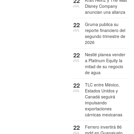
22
Disney Company
JUL
anuncian una alianza
22
Gruma publica su
reporte financiero del
JUL
segundo trimestre de
2026
22
Nestlé planea vender
a Platinum Equity la
JUL
mitad de su negocio
de agua
22
TLC entre México,
Estados Unidos y
JUL
Canadá seguirá
impulsando
exportaciones
cárnicas mexicanas
22
Ferrero invertirá 86
mdd en Guanajuato
JUL