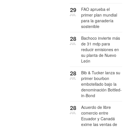
29
FAO aprueba el
primer plan mundial
JUL
para la ganadería
sostenible
28
Bachoco invierte más
de 31 mdp para
JUL
reducir emisiones en
su planta de Nuevo
León
28
Bib & Tucker lanza su
primer bourbon
JUL
embotellado bajo la
denominación Bottled-
in-Bond
28
Acuerdo de libre
comercio entre
JUL
Ecuador y Canadá
exime las ventas de