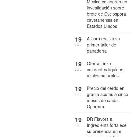
México colaboran en
investigación sobre
brote de Cyclospora
cayetanensis en
Estados Unidos
19
Alicorp realiza su
primer taller de
JUL
panadería
19
Oterra lanza
colorantes líquidos
JUL
azules naturales
19
Precio del cerdo en
granja acumula cinco
JUL
meses de caída:
Opormex
19
DR Flavors &
Ingredients fortalece
JUL
su presencia en el