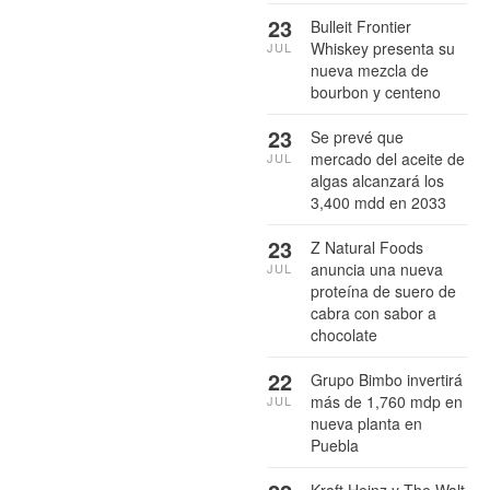
23
Bulleit Frontier
Whiskey presenta su
JUL
nueva mezcla de
bourbon y centeno
23
Se prevé que
mercado del aceite de
JUL
algas alcanzará los
3,400 mdd en 2033
23
Z Natural Foods
anuncia una nueva
JUL
proteína de suero de
cabra con sabor a
chocolate
22
Grupo Bimbo invertirá
más de 1,760 mdp en
JUL
nueva planta en
Puebla
Kraft Heinz y The Walt