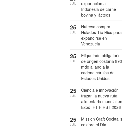
exportación a
JUL
Indonesia de carne
bovina y lácteos
25
Nutresa compra
Helados Tío Rico para
JUL
expandirse en
Venezuela
25
Etiquetado obligatorio
de origen costaría 893
JUL
mde al año a la
cadena cárnica de
Estados Unidos
25
Ciencia e innovación
trazan la nueva ruta
JUL
alimentaria mundial en
Expo IFT FIRST 2026
25
Mission Craft Cocktails
celebra el Día
JUL