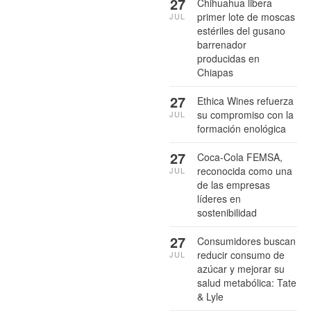
27
Chihuahua libera
primer lote de moscas
JUL
estériles del gusano
barrenador
producidas en
Chiapas
27
Ethica Wines refuerza
su compromiso con la
JUL
formación enológica
27
Coca-Cola FEMSA,
reconocida como una
JUL
de las empresas
líderes en
sostenibilidad
27
Consumidores buscan
reducir consumo de
JUL
azúcar y mejorar su
salud metabólica: Tate
& Lyle