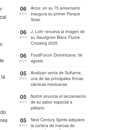
06
r
Arcor, en su 75 aniversario
inaugura su primer Parque
AGO
cal
Solar
06
J. Lohr renueva la imagen de
su Sauvignon Blanc Flume
AGO
Crossing 2025
en
06
FoodForum Dominicana: 06
de
agosto
AGO
05
Analizan venta de SuKarne,
 la
una de las principales firmas
AGO
cárnicas mexicanas
05
Nutri® anuncia el lanzamiento
de su sabor especial a
AGO
plátano
ido
05
ores
Next Century Spirits adquiere
la cartera de marcas de
AGO