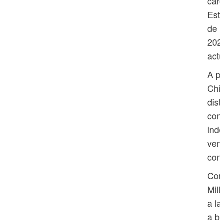
car
Est
de 
202
act
A p
Chi
dis
con
ind
ven
con
Co
Mil
a l
a b