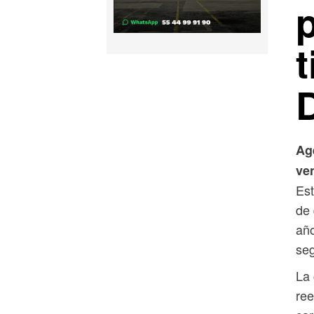
Ag
ve
Est
de 
año
seg
La
ree