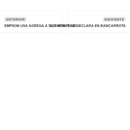
ANTERIOR
SIGUIENTE
DEL MONTE SE DECLARA EN BANCARROTA
EMPSON USA AGREGA A SU PORTAFOLIO GLOBAL A BODEGA NORTON