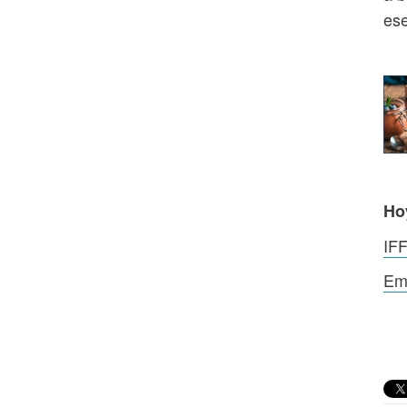
ese
Ho
IFF
Emp