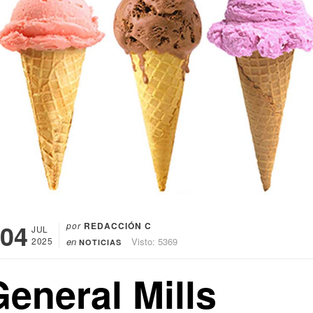
04
por
REDACCIÓN C
JUL
2025
en
Visto: 5369
NOTICIAS
eneral Mills