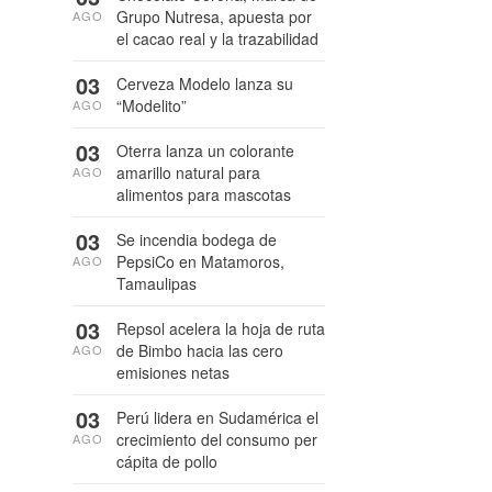
Grupo Nutresa, apuesta por
AGO
el cacao real y la trazabilidad
03
Cerveza Modelo lanza su
“Modelito”
AGO
03
Oterra lanza un colorante
amarillo natural para
AGO
alimentos para mascotas
03
Se incendia bodega de
PepsiCo en Matamoros,
AGO
Tamaulipas
03
Repsol acelera la hoja de ruta
de Bimbo hacia las cero
AGO
emisiones netas
03
Perú lidera en Sudamérica el
crecimiento del consumo per
AGO
cápita de pollo