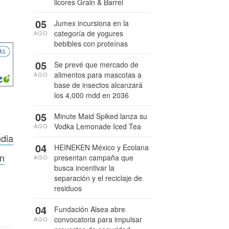
licores Grain & Barrel
05
Jumex incursiona en la
categoría de yogures
AGO
bebibles con proteínas
05
Se prevé que mercado de
alimentos para mascotas a
AGO
base de insectos alcanzará
los 4,000 mdd en 2036
05
Minute Maid Spiked lanza su
Vodka Lemonade Iced Tea
AGO
ndia
04
HEINEKEN México y Ecolana
on
presentan campaña que
AGO
busca incentivar la
separación y el reciclaje de
residuos
04
Fundación Alsea abre
convocatoria para impulsar
AGO