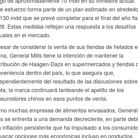
go de aproximadamente 70 mdd en su trimestre actual.
e esfuerzo forma parte de un plan estimado en alrededo
130 mdd que se prevé completar para el final del año fis
8. Estas medidas reflejan una respuesta a los desafíos
uales en el mercado.
esar de considerar la venta de sus tiendas de helados 
na, General Mills tiene la intención de mantener la
tribución de Haagen-Dazs en supermercados y tiendas 
veniencia dentro del país, lo que asegura que,
ependientemente del resultado de las discusiones sobre
ta, la marca continuará tanteando el apetito de los
sumidores chinos en esos puntos de venta.
mo muchas empresas de alimentos envasados, General
ls se enfrenta a una demanda decreciente, en parte deb
a inflación persistente que ha impulsado a los consumid
uscar opciones más económicas incluso en productos