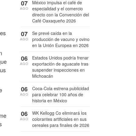
07
México impulsa el café de
especialidad y el comercio
AGO
directo con la Convención del
Café Oaxaqueño 2026
les
07
Se prevé caída en la
producción de vacuno y ovino
AGO
en la Unión Europea en 2026
n
06
Estados Unidos podría frenar
que
exportación de aguacate tras
AGO
sus
suspender inspecciones en
Michoacán
06
Coca-Cola estrena publicidad
e
para celebrar 100 años de
AGO
historia en México
06
WK Kellogg Co eliminará los
rme
colorantes artificiales en sus
AGO
s
cereales para finales de 2026