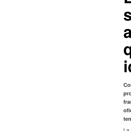
Co
pro
fra
of
te
La 