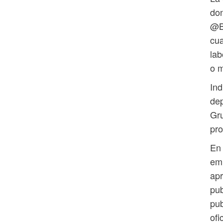
don
@B
cua
lab
o m
Ind
dep
Gru
pro
En 
emp
apr
pub
pub
ofi