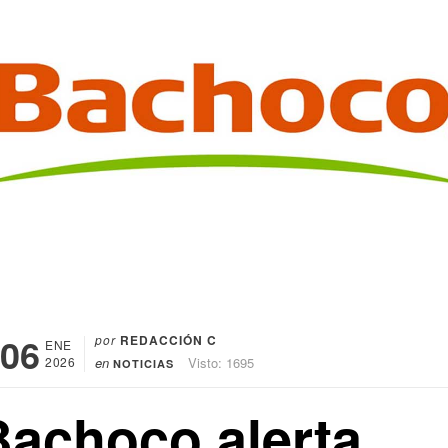
06
por
REDACCIÓN C
ENE
2026
en
Visto: 1695
NOTICIAS
Bachoco alerta