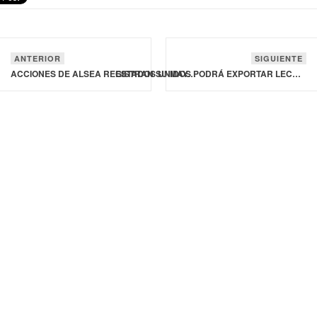
ANTERIOR
SIGUIENTE
ACCIONES DE ALSEA REGISTRAN SU MAYOR GANANCIA DIARIA DESDE 2009
ESTADOS UNIDOS PODRÁ EXPORTAR LECHE EN POLVO SIN LÍMITES A COLOMBIA