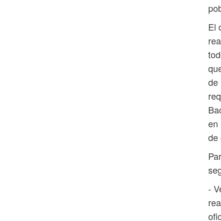
pob
El
rea
tod
que
de 
req
Bac
en 
de 
Par
seg
- V
rea
ofi