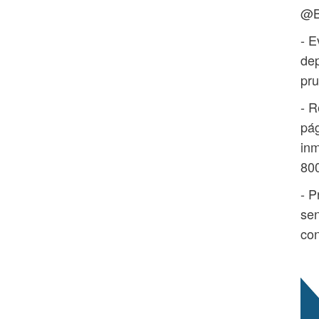
@B
- E
dep
pru
- R
pág
inm
800
- P
sen
con