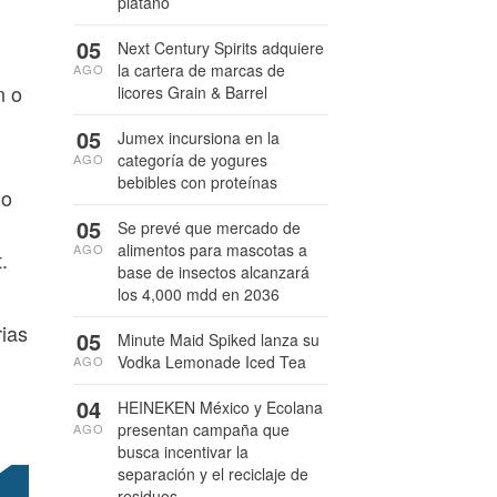
plátano
05
Next Century Spirits adquiere
la cartera de marcas de
AGO
n o
licores Grain & Barrel
05
Jumex incursiona en la
categoría de yogures
AGO
bebibles con proteínas
lo
05
Se prevé que mercado de
alimentos para mascotas a
AGO
.
base de insectos alcanzará
los 4,000 mdd en 2036
rias
05
Minute Maid Spiked lanza su
Vodka Lemonade Iced Tea
AGO
04
HEINEKEN México y Ecolana
presentan campaña que
AGO
busca incentivar la
separación y el reciclaje de
residuos