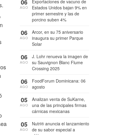
06
Exportaciones de vacuno de
s.
Estados Unidos bajan 9% en
AGO
primer semestre y las de
o
porcino suben 4%
en
06
Arcor, en su 75 aniversario
inaugura su primer Parque
AGO
s
Solar
06
J. Lohr renueva la imagen de
su Sauvignon Blanc Flume
AGO
ros
Crossing 2025
a
06
FoodForum Dominicana: 06
agosto
AGO
ó
05
Analizan venta de SuKarne,
una de las principales firmas
AGO
cárnicas mexicanas
o
05
sea
Nutri® anuncia el lanzamiento
de su sabor especial a
AGO