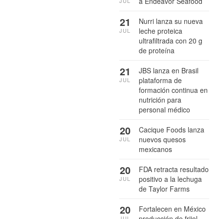
a Endeavor Seafood
JUL
21
Nurri lanza su nueva
leche proteica
JUL
ultrafiltrada con 20 g
de proteína
21
JBS lanza en Brasil
plataforma de
JUL
formación continua en
nutrición para
personal médico
20
Cacique Foods lanza
nuevos quesos
JUL
mexicanos
20
FDA retracta resultado
positivo a la lechuga
JUL
de Taylor Farms
20
Fortalecen en México
producción de frijol
JUL