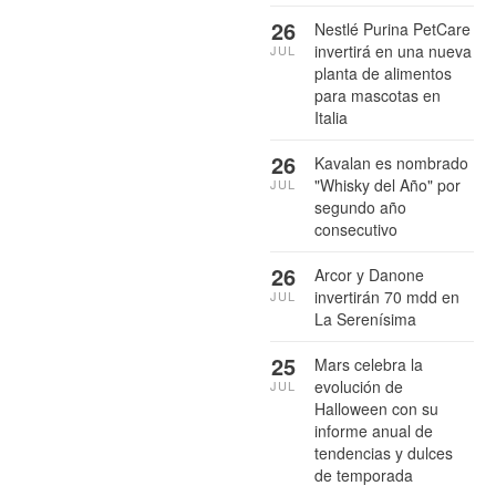
26
Nestlé Purina PetCare
invertirá en una nueva
JUL
planta de alimentos
para mascotas en
Italia
26
Kavalan es nombrado
"Whisky del Año" por
JUL
segundo año
consecutivo
26
Arcor y Danone
invertirán 70 mdd en
JUL
La Serenísima
25
Mars celebra la
evolución de
JUL
Halloween con su
informe anual de
tendencias y dulces
de temporada