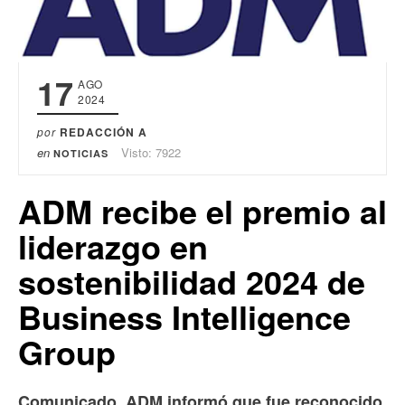
17
AGO
2024
por
REDACCIÓN A
en
Visto: 7922
NOTICIAS
ADM recibe el premio al
liderazgo en
sostenibilidad 2024 de
Business Intelligence
Group
Comunicado. ADM informó que fue reconocido