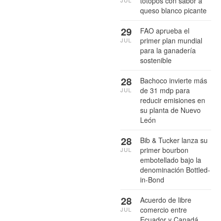
totopos con sabor a
JUL
queso blanco picante
29
FAO aprueba el
primer plan mundial
JUL
para la ganadería
sostenible
28
Bachoco invierte más
de 31 mdp para
JUL
reducir emisiones en
su planta de Nuevo
León
28
Bib & Tucker lanza su
primer bourbon
JUL
embotellado bajo la
denominación Bottled-
in-Bond
28
Acuerdo de libre
comercio entre
JUL
Ecuador y Canadá