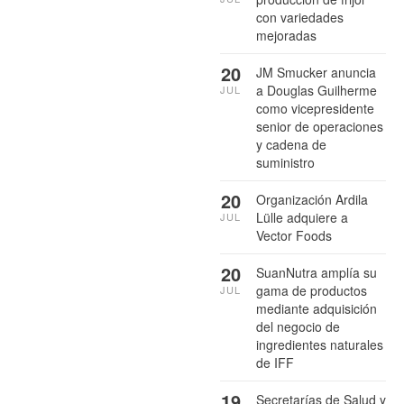
con variedades
mejoradas
20
JM Smucker anuncia
a Douglas Guilherme
JUL
como vicepresidente
senior de operaciones
y cadena de
suministro
20
Organización Ardila
Lülle adquiere a
JUL
Vector Foods
20
SuanNutra amplía su
gama de productos
JUL
mediante adquisición
del negocio de
ingredientes naturales
de IFF
19
Secretarías de Salud y