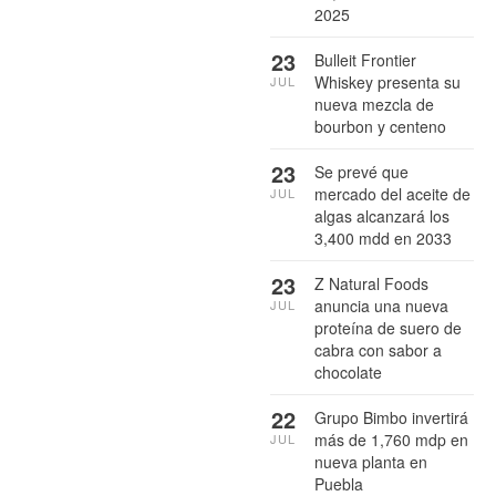
2025
23
Bulleit Frontier
Whiskey presenta su
JUL
nueva mezcla de
bourbon y centeno
23
Se prevé que
mercado del aceite de
JUL
algas alcanzará los
3,400 mdd en 2033
23
Z Natural Foods
anuncia una nueva
JUL
proteína de suero de
cabra con sabor a
chocolate
22
Grupo Bimbo invertirá
más de 1,760 mdp en
JUL
nueva planta en
Puebla