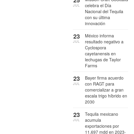
celebra el Día
JUL
Nacional del Tequila
con su última
innovación
23
México informa
resultado negativo a
JUL
Cyclospora
cayetanensis en
lechugas de Taylor
Farms
23
Bayer firma acuerdo
con RAGT para
JUL
comercializar a gran
escala trigo híbrido en
2030
23
Tequila mexicano
acumula
JUL
exportaciones por
11,697 mdd en 2023-