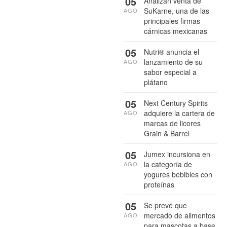
05
Analizan venta de
SuKarne, una de las
AGO
principales firmas
cárnicas mexicanas
05
Nutri® anuncia el
lanzamiento de su
AGO
sabor especial a
plátano
05
Next Century Spirits
adquiere la cartera de
AGO
marcas de licores
Grain & Barrel
05
Jumex incursiona en
la categoría de
AGO
yogures bebibles con
proteínas
05
Se prevé que
mercado de alimentos
AGO
para mascotas a base