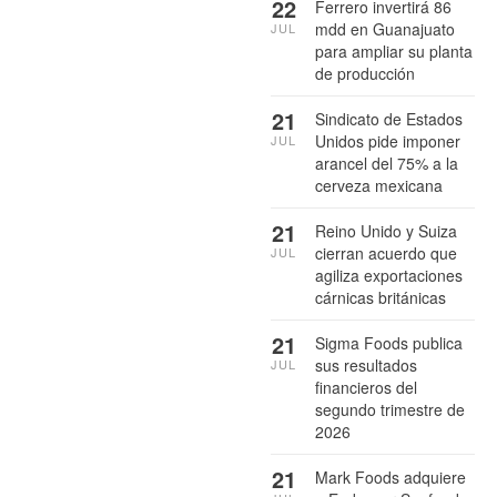
22
Ferrero invertirá 86
mdd en Guanajuato
JUL
para ampliar su planta
de producción
21
Sindicato de Estados
Unidos pide imponer
JUL
arancel del 75% a la
cerveza mexicana
21
Reino Unido y Suiza
cierran acuerdo que
JUL
agiliza exportaciones
cárnicas británicas
21
Sigma Foods publica
sus resultados
JUL
financieros del
segundo trimestre de
2026
21
Mark Foods adquiere