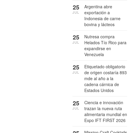
25
Argentina abre
exportación a
JUL
Indonesia de carne
bovina y lácteos
25
Nutresa compra
Helados Tío Rico para
JUL
expandirse en
Venezuela
25
Etiquetado obligatorio
de origen costaría 893
JUL
mde al año a la
cadena cárnica de
Estados Unidos
25
Ciencia e innovación
trazan la nueva ruta
JUL
alimentaria mundial en
Expo IFT FIRST 2026
25
Mission Craft Cocktails