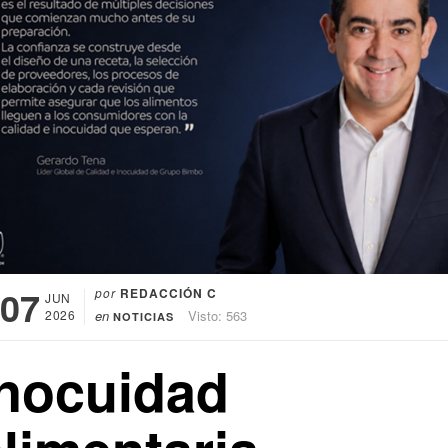
07
por
REDACCIÓN C
JUN
2026
en
Visto: 563
NOTICIAS
Inocuidad