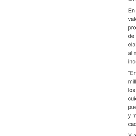
En 
val
pro
de 
ela
ali
ino
“En
mil
los
cui
pue
y m
cad
Y a