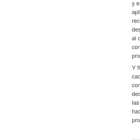
y e
apl
rec
des
al 
con
pro
Y f
cad
con
dec
las
hac
pro