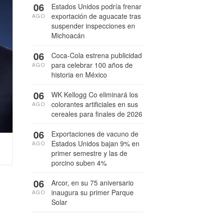
06
Estados Unidos podría frenar
exportación de aguacate tras
AGO
suspender inspecciones en
Michoacán
06
Coca-Cola estrena publicidad
para celebrar 100 años de
AGO
historia en México
06
WK Kellogg Co eliminará los
colorantes artificiales en sus
AGO
cereales para finales de 2026
06
Exportaciones de vacuno de
Estados Unidos bajan 9% en
AGO
primer semestre y las de
porcino suben 4%
06
Arcor, en su 75 aniversario
inaugura su primer Parque
AGO
Solar