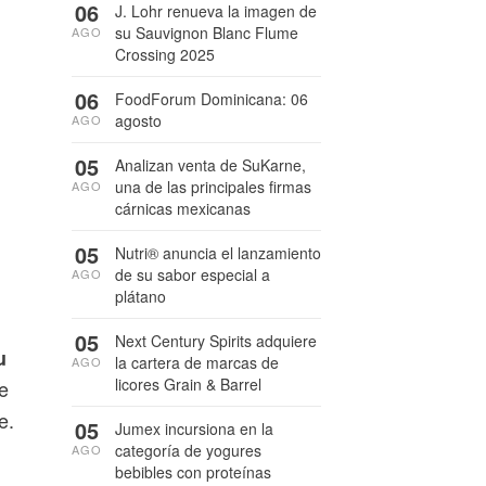
06
J. Lohr renueva la imagen de
su Sauvignon Blanc Flume
AGO
Crossing 2025
06
FoodForum Dominicana: 06
agosto
AGO
05
Analizan venta de SuKarne,
una de las principales firmas
AGO
cárnicas mexicanas
05
Nutri® anuncia el lanzamiento
de su sabor especial a
AGO
plátano
05
Next Century Spirits adquiere
u
la cartera de marcas de
AGO
licores Grain & Barrel
e
e.
05
Jumex incursiona en la
categoría de yogures
AGO
bebibles con proteínas