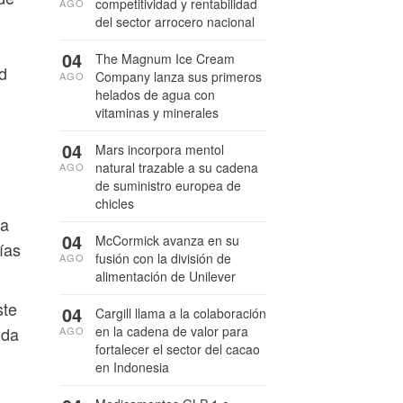
competitividad y rentabilidad
AGO
del sector arrocero nacional
04
The Magnum Ice Cream
ad
Company lanza sus primeros
AGO
helados de agua con
vitaminas y minerales
04
Mars incorpora mentol
natural trazable a su cadena
AGO
de suministro europea de
chicles
na
04
McCormick avanza en su
ías
fusión con la división de
AGO
alimentación de Unilever
ste
04
Cargill llama a la colaboración
ida
en la cadena de valor para
AGO
fortalecer el sector del cacao
en Indonesia