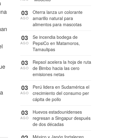
a
una
03
Oterra lanza un colorante
amarillo natural para
AGO
alimentos para mascotas
han
03
Se incendia bodega de
PepsiCo en Matamoros,
AGO
el
Tamaulipas
03
Repsol acelera la hoja de ruta
que
de Bimbo hacia las cero
AGO
emisiones netas
03
Perú lidera en Sudamérica el
 a
crecimiento del consumo per
AGO
cápita de pollo
03
Huevos estadounidenses
regresan a Singapur después
AGO
de dos décadas
02
México y Japón fortalecen