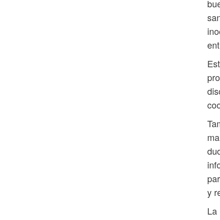
bue
san
ino
ent
Est
pro
dis
coo
Tam
man
dud
inf
par
y r
La 