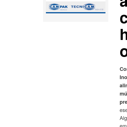
a
Co
In
al
mú
pr
ese
Alg
emp