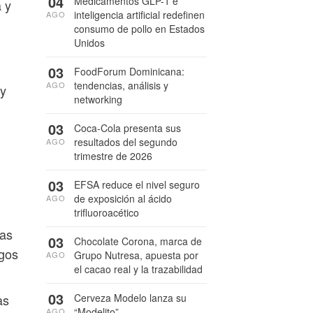
04
Medicamentos GLP-1 e
 y
inteligencia artificial redefinen
AGO
consumo de pollo en Estados
Unidos
03
FoodForum Dominicana:
tendencias, análisis y
AGO
 y
networking
03
Coca-Cola presenta sus
resultados del segundo
AGO
trimestre de 2026
03
EFSA reduce el nivel seguro
de exposición al ácido
AGO
trifluoroacético
tas
03
Chocolate Corona, marca de
sgos
Grupo Nutresa, apuesta por
AGO
el cacao real y la trazabilidad
03
as
Cerveza Modelo lanza su
“Modelito”
AGO