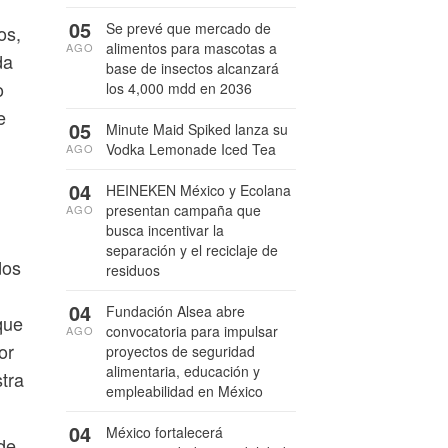
05
Se prevé que mercado de
os,
alimentos para mascotas a
AGO
da
base de insectos alcanzará
o
los 4,000 mdd en 2036
e
05
Minute Maid Spiked lanza su
Vodka Lemonade Iced Tea
AGO
04
HEINEKEN México y Ecolana
presentan campaña que
AGO
busca incentivar la
separación y el reciclaje de
dos
residuos
04
Fundación Alsea abre
que
convocatoria para impulsar
AGO
or
proyectos de seguridad
alimentaria, educación y
tra
empleabilidad en México
04
México fortalecerá
de