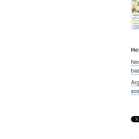
Ho
Nes
bas
Arg
sos