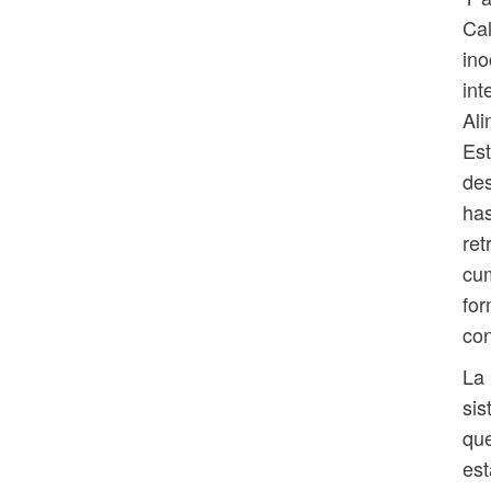
Cal
ino
int
Ali
Est
des
has
ret
cum
for
con
La 
sis
que
est