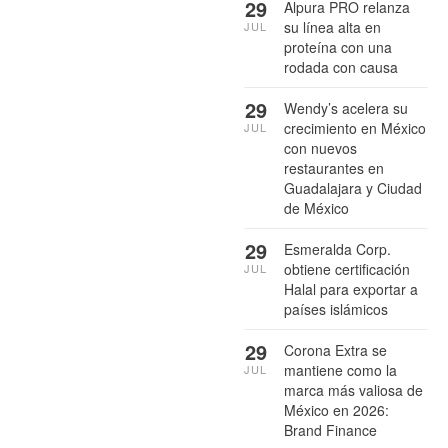
29
Alpura PRO relanza
su línea alta en
JUL
proteína con una
rodada con causa
29
Wendy’s acelera su
crecimiento en México
JUL
con nuevos
restaurantes en
Guadalajara y Ciudad
de México
29
Esmeralda Corp.
obtiene certificación
JUL
Halal para exportar a
países islámicos
29
Corona Extra se
mantiene como la
JUL
marca más valiosa de
México en 2026:
Brand Finance