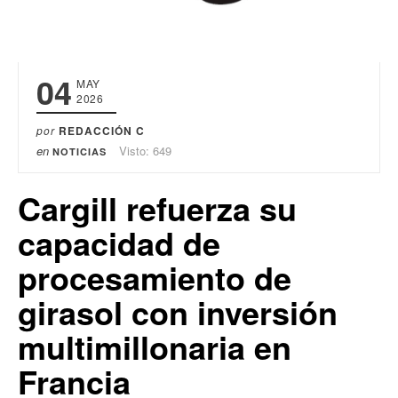
04
MAY
2026
por
REDACCIÓN C
en
Visto: 649
NOTICIAS
Cargill refuerza su
capacidad de
procesamiento de
girasol con inversión
multimillonaria en
Francia