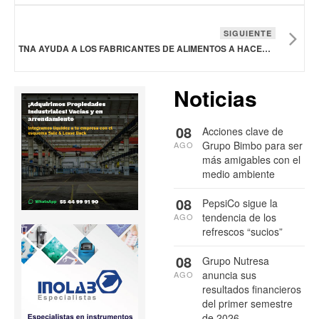
SIGUIENTE
TNA AYUDA A LOS FABRICANTES DE ALIMENTOS A HACER MÁS CON MENOS EN INTERPACK 2026
Noticias
08
Acciones clave de
Grupo Bimbo para ser
AGO
más amigables con el
medio ambiente
08
PepsiCo sigue la
tendencia de los
AGO
refrescos “sucios”
08
Grupo Nutresa
anuncia sus
AGO
resultados financieros
del primer semestre
de 2026