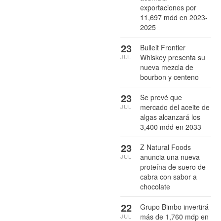
exportaciones por
11,697 mdd en 2023-
2025
23
Bulleit Frontier
Whiskey presenta su
JUL
nueva mezcla de
bourbon y centeno
23
Se prevé que
mercado del aceite de
JUL
algas alcanzará los
3,400 mdd en 2033
23
Z Natural Foods
anuncia una nueva
JUL
proteína de suero de
cabra con sabor a
chocolate
22
Grupo Bimbo invertirá
más de 1,760 mdp en
JUL