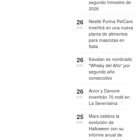
segundo trimestre de
2026
26
Nestlé Purina PetCare
invertirá en una nueva
JUL
planta de alimentos
para mascotas en
Italia
26
Kavalan es nombrado
"Whisky del Año" por
JUL
segundo año
consecutivo
26
Arcor y Danone
invertirán 70 mdd en
JUL
La Serenísima
25
Mars celebra la
evolución de
JUL
Halloween con su
informe anual de