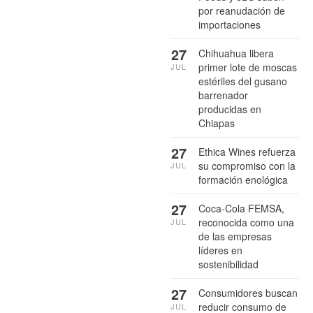
por reanudación de
importaciones
27
Chihuahua libera
primer lote de moscas
JUL
estériles del gusano
barrenador
producidas en
Chiapas
27
Ethica Wines refuerza
su compromiso con la
JUL
formación enológica
27
Coca-Cola FEMSA,
reconocida como una
JUL
de las empresas
líderes en
sostenibilidad
27
Consumidores buscan
reducir consumo de
JUL