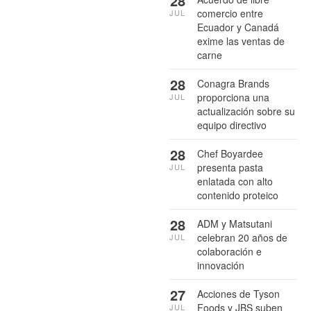
28
comercio entre
JUL
Ecuador y Canadá
exime las ventas de
carne
28
Conagra Brands
proporciona una
JUL
actualización sobre su
equipo directivo
28
Chef Boyardee
presenta pasta
JUL
enlatada con alto
contenido proteico
28
ADM y Matsutani
celebran 20 años de
JUL
colaboración e
innovación
27
Acciones de Tyson
Foods y JBS suben
JUL