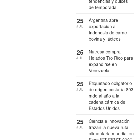
tendencias y dulces
de temporada
25
Argentina abre
exportación a
JUL
Indonesia de carne
bovina y lácteos
25
Nutresa compra
Helados Tío Rico para
JUL
expandirse en
Venezuela
25
Etiquetado obligatorio
de origen costaría 893
JUL
mde al año a la
cadena cárnica de
Estados Unidos
25
Ciencia e innovación
trazan la nueva ruta
JUL
alimentaria mundial en
Expo IFT FIRST 2026