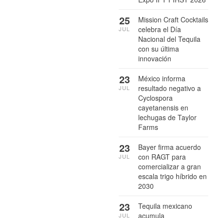
25
Mission Craft Cocktails
celebra el Día
JUL
Nacional del Tequila
con su última
innovación
23
México informa
resultado negativo a
JUL
Cyclospora
cayetanensis en
lechugas de Taylor
Farms
23
Bayer firma acuerdo
con RAGT para
JUL
comercializar a gran
escala trigo híbrido en
2030
23
Tequila mexicano
acumula
JUL