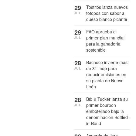
29
Tostitos lanza nuevos
totopos con sabor a
JUL
queso blanco picante
29
FAO aprueba el
primer plan mundial
JUL
para la ganadería
sostenible
28
Bachoco invierte más
de 31 mdp para
JUL
reducir emisiones en
su planta de Nuevo
León
28
Bib & Tucker lanza su
primer bourbon
JUL
embotellado bajo la
denominación Bottled-
in-Bond
Acuerdo de libre