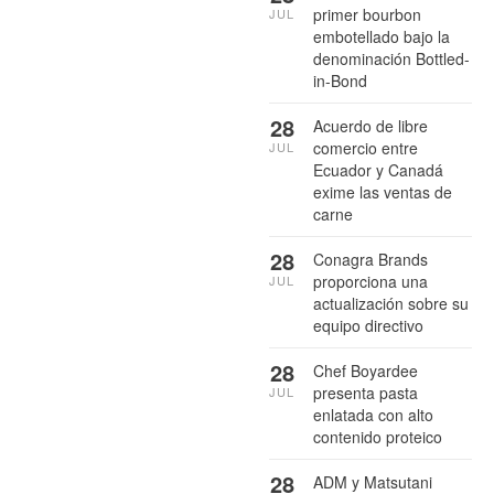
primer bourbon
JUL
embotellado bajo la
denominación Bottled-
in-Bond
28
Acuerdo de libre
comercio entre
JUL
Ecuador y Canadá
exime las ventas de
carne
28
Conagra Brands
proporciona una
JUL
actualización sobre su
equipo directivo
28
Chef Boyardee
presenta pasta
JUL
enlatada con alto
contenido proteico
28
ADM y Matsutani