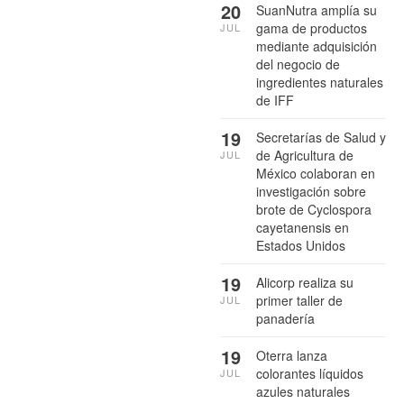
20
SuanNutra amplía su
gama de productos
JUL
mediante adquisición
del negocio de
ingredientes naturales
de IFF
19
Secretarías de Salud y
de Agricultura de
JUL
México colaboran en
investigación sobre
brote de Cyclospora
cayetanensis en
Estados Unidos
19
Alicorp realiza su
primer taller de
JUL
panadería
19
Oterra lanza
colorantes líquidos
JUL
azules naturales