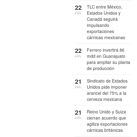
22
TLC entre México,
Estados Unidos y
JUL
Canadá seguirá
impulsando
exportaciones
cárnicas mexicanas
22
Ferrero invertirá 86
mdd en Guanajuato
JUL
para ampliar su planta
de producción
21
Sindicato de Estados
Unidos pide imponer
JUL
arancel del 75% a la
cerveza mexicana
21
Reino Unido y Suiza
cierran acuerdo que
JUL
agiliza exportaciones
cárnicas británicas