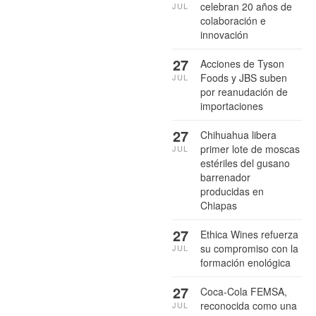
celebran 20 años de
JUL
colaboración e
innovación
27
Acciones de Tyson
Foods y JBS suben
JUL
por reanudación de
importaciones
27
Chihuahua libera
primer lote de moscas
JUL
estériles del gusano
barrenador
producidas en
Chiapas
27
Ethica Wines refuerza
su compromiso con la
JUL
formación enológica
27
Coca-Cola FEMSA,
reconocida como una
JUL