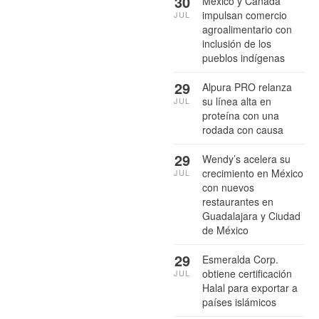
30
México y Canadá
impulsan comercio
JUL
agroalimentario con
inclusión de los
pueblos indígenas
29
Alpura PRO relanza
su línea alta en
JUL
proteína con una
rodada con causa
29
Wendy’s acelera su
crecimiento en México
JUL
con nuevos
restaurantes en
Guadalajara y Ciudad
de México
29
Esmeralda Corp.
obtiene certificación
JUL
Halal para exportar a
países islámicos