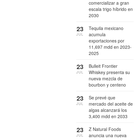
comercializar a gran
escala trigo híbrido en
2030
23
Tequila mexicano
acumula
JUL
exportaciones por
11,697 mdd en 2023-
2025
23
Bulleit Frontier
Whiskey presenta su
JUL
nueva mezcla de
bourbon y centeno
23
Se prevé que
mercado del aceite de
JUL
algas alcanzará los
3,400 mdd en 2033
23
Z Natural Foods
anuncia una nueva
JUL