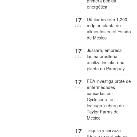
primera bebida
energética
17
Döhler invierte 1,200
mdp en planta de
JUL
alimentos en el Estado
de México
17
Jussara, empresa
láctea brasileña,
JUL
analiza instalar una
planta en Paraguay
17
FDA investiga brote de
enfermedades
JUL
causadas por
Cyclospora en
lechuga iceberg de
Taylor Farms de
México
17
Tequila y cerveza
lideran exportaciones
JUL