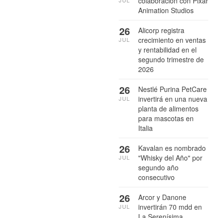
colaboración con Pixar
Animation Studios
26
Alicorp registra
crecimiento en ventas
JUL
y rentabilidad en el
segundo trimestre de
2026
26
Nestlé Purina PetCare
invertirá en una nueva
JUL
planta de alimentos
para mascotas en
Italia
26
Kavalan es nombrado
"Whisky del Año" por
JUL
segundo año
consecutivo
26
Arcor y Danone
invertirán 70 mdd en
JUL
La Serenísima