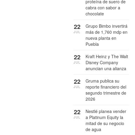
proteína de suero de
cabra con sabor a
chocolate
22
Grupo Bimbo invertirá
más de 1,760 mdp en
JUL
nueva planta en
Puebla
22
Kraft Heinz y The Walt
Disney Company
JUL
anuncian una alianza
22
Gruma publica su
reporte financiero del
JUL
segundo trimestre de
2026
22
Nestlé planea vender
a Platinum Equity la
JUL
mitad de su negocio
de agua