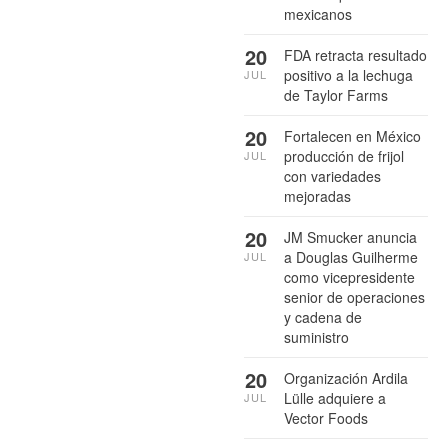
mexicanos
20
FDA retracta resultado
positivo a la lechuga
JUL
de Taylor Farms
20
Fortalecen en México
producción de frijol
JUL
con variedades
mejoradas
20
JM Smucker anuncia
a Douglas Guilherme
JUL
como vicepresidente
senior de operaciones
y cadena de
suministro
20
Organización Ardila
Lülle adquiere a
JUL
Vector Foods