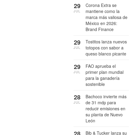
29
Corona Extra se
mantiene como la
JUL
marca más valiosa de
México en 2026:
Brand Finance
29
Tostitos lanza nuevos
totopos con sabor a
JUL
queso blanco picante
29
FAO aprueba el
primer plan mundial
JUL
para la ganadería
sostenible
28
Bachoco invierte más
de 31 mdp para
JUL
reducir emisiones en
su planta de Nuevo
León
28
Bib & Tucker lanza su