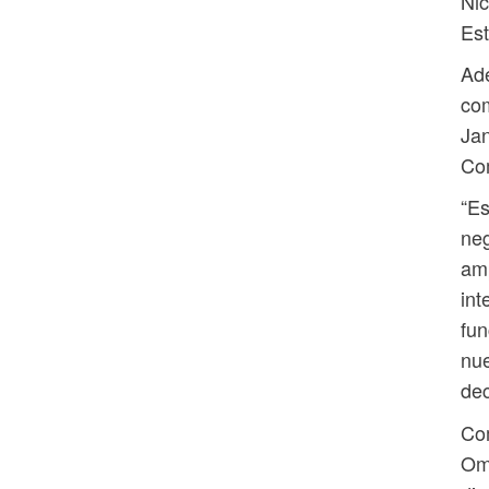
Nic
Es
Ad
com
Jan
Co
“E
neg
amp
int
fun
nue
de
Com
Omn