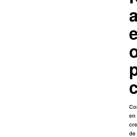
o
p
Co
en 
cr
de