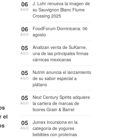
06
J. Lohr renueva la imagen de
su Sauvignon Blanc Flume
AGO
Crossing 2025
06
FoodForum Dominicana: 06
agosto
AGO
05
Analizan venta de SuKarne,
una de las principales firmas
AGO
cárnicas mexicanas
05
Nutri® anuncia el lanzamiento
de su sabor especial a
AGO
plátano
05
Next Century Spirits adquiere
la cartera de marcas de
AGO
os
licores Grain & Barrel
 el
05
Jumex incursiona en la
os
categoría de yogures
AGO
bebibles con proteínas