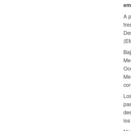
em
A p
tre
De
(E
Baj
Me
Oc
Mer
con
Lo
pas
des
los