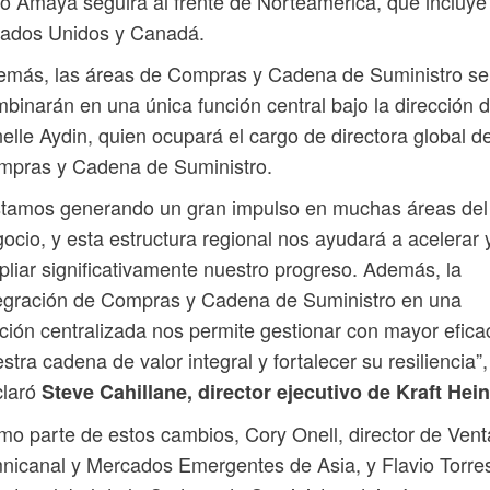
o Amaya seguirá al frente de Norteamérica, que incluye
tados Unidos y Canadá.
emás, las áreas de Compras y Cadena de Suministro se
binarán en una única función central bajo la dirección 
elle Aydin, quien ocupará el cargo de directora global d
mpras y Cadena de Suministro.
stamos generando un gran impulso en muchas áreas del
ocio, y esta estructura regional nos ayudará a acelerar 
liar significativamente nuestro progreso. Además, la
egración de Compras y Cadena de Suministro en una
ción centralizada nos permite gestionar con mayor efica
stra cadena de valor integral y fortalecer su resiliencia”,
claró
Steve Cahillane, director ejecutivo de Kraft Hei
o parte de estos cambios, Cory Onell, director de Vent
icanal y Mercados Emergentes de Asia, y Flavio Torre