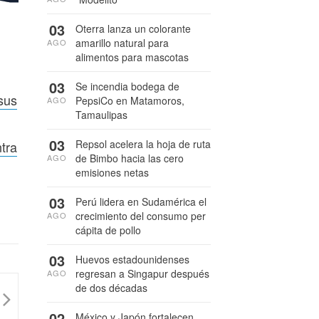
03
Oterra lanza un colorante
amarillo natural para
AGO
alimentos para mascotas
03
Se incendia bodega de
sus
PepsiCo en Matamoros,
AGO
Tamaulipas
03
Repsol acelera la hoja de ruta
tra
de Bimbo hacia las cero
AGO
emisiones netas
03
Perú lidera en Sudamérica el
crecimiento del consumo per
AGO
cápita de pollo
03
Huevos estadounidenses
regresan a Singapur después
AGO
de dos décadas
02
México y Japón fortalecen