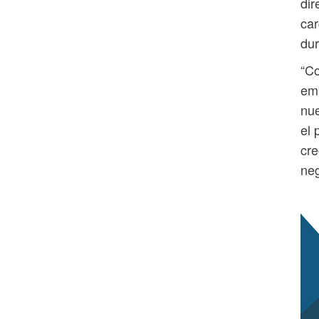
dir
ca
dur
“C
emb
nue
el 
cre
neg