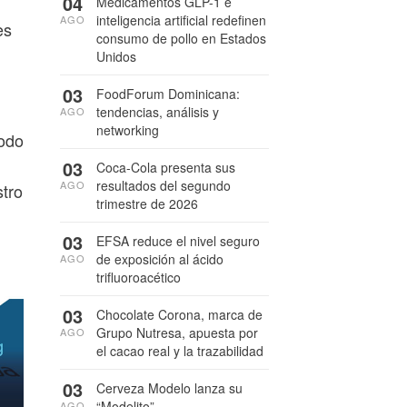
04
Medicamentos GLP-1 e
inteligencia artificial redefinen
AGO
es
consumo de pollo en Estados
Unidos
03
FoodForum Dominicana:
tendencias, análisis y
AGO
networking
todo
03
Coca-Cola presenta sus
resultados del segundo
AGO
stro
trimestre de 2026
03
EFSA reduce el nivel seguro
de exposición al ácido
AGO
trifluoroacético
03
Chocolate Corona, marca de
Grupo Nutresa, apuesta por
AGO
el cacao real y la trazabilidad
03
Cerveza Modelo lanza su
“Modelito”
AGO