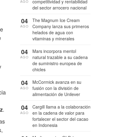
competitividad y rentabilidad
AGO
del sector arrocero nacional
04
The Magnum Ice Cream
Company lanza sus primeros
AGO
de
helados de agua con
e
vitaminas y minerales
04
Mars incorpora mentol
natural trazable a su cadena
AGO
de suministro europea de
y
chicles
04
McCormick avanza en su
fusión con la división de
AGO
cia
alimentación de Unilever
04
Cargill llama a la colaboración
.
nz
en la cadena de valor para
AGO
fortalecer el sector del cacao
as
en Indonesia
s,