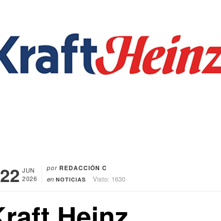
22
por
REDACCIÓN C
JUN
2026
en
Visto: 1630
NOTICIAS
raft Heinz