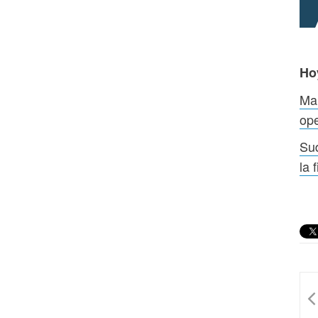
Ho
Mar
op
Sud
la 